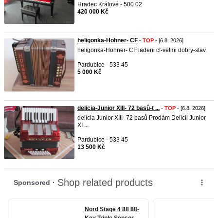
Hradec Králové - 500 02
420 000 Kč
heligonka-Hohner- CF
-
TOP
- [6.8. 2026]
heligonka-Hohner- CF ladeni cf-velmi dobry-stav.
Pardubice - 533 45
5 000 Kč
delicia-Junior XIII- 72 basů-t ...
-
TOP
- [6.8. 2026]
delicia Junior XIII- 72 basů Prodám Delicii Junior
XI ...
Pardubice - 533 45
13 500 Kč