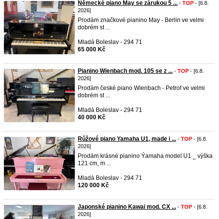
Německé piano May se zárukou 5 ...
-
TOP
- [6.8.
2026]
Prodám značkové pianino May - Berlin ve velmi
dobrém st ...
Mladá Boleslav - 294 71
65 000 Kč
Pianino Wienbach mod. 105 se z ...
-
TOP
- [6.8.
2026]
Prodám české piano Wienbach - Petrof ve velmi
dobrém st ...
Mladá Boleslav - 294 71
40 000 Kč
Růžové piano Yamaha U1, made i ...
-
TOP
- [6.8.
2026]
Prodám krásné pianino Ýamaha model U1 _ výška
121 cm, m ...
Mladá Boleslav - 294 71
120 000 Kč
Japonské pianino Kawai mod. CX ...
-
TOP
- [6.8.
2026]