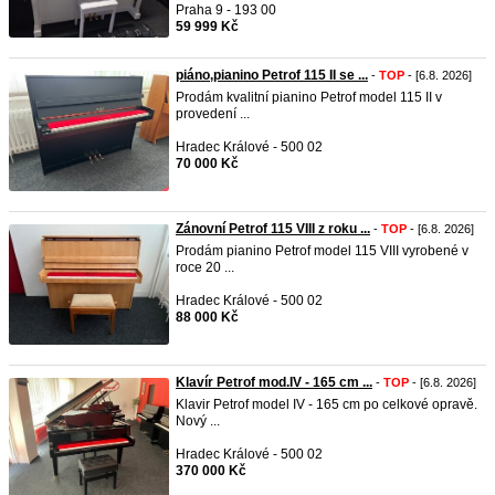
Praha 9 - 193 00
59 999 Kč
piáno,pianino Petrof 115 II se ...
-
TOP
- [6.8. 2026]
Prodám kvalitní pianino Petrof model 115 II v
provedení ...
Hradec Králové - 500 02
70 000 Kč
Zánovní Petrof 115 VIII z roku ...
-
TOP
- [6.8. 2026]
Prodám pianino Petrof model 115 VIII vyrobené v
roce 20 ...
Hradec Králové - 500 02
88 000 Kč
Klavír Petrof mod.IV - 165 cm ...
-
TOP
- [6.8. 2026]
Klavir Petrof model IV - 165 cm po celkové opravě.
Nový ...
Hradec Králové - 500 02
370 000 Kč