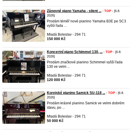
Zánovné piano Yamaha - silent ...
-
TOP
- [6.8.
2026]
Prodám téměř nové pianino Yamaha B3E pe SC3
vyšší řada ...
Mladá Boleslav - 294 71
150 000 Kč
Koncertní piano Schimmel 130, ...
-
TOP
- [6.8.
2026]
Prodám značkové pianino Schimmel vyšší řada
130 ve velm ...
Mladá Boleslav - 294 71
120 000 Kč
Korejské pianino Samick SU-118 ...
-
TOP
- [6.8.
2026]
Prodám krásné pianino Samick ve velmi dobrém
stavu, po ...
Mladá Boleslav - 294 71
50 000 Kč