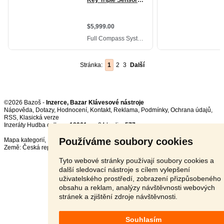
Stránka:
1
2
3
Další
©2026 Bazoš -
Inzerce, Bazar Klávesové nástroje
Nápověda
,
Dotazy
,
Hodnocení
,
Kontakt
,
Reklama
,
Podmínky
,
Ochrana údajů
,
RSS
,
Inzeráty Hudba celkem:
18961
, za 24 hodin:
577
Používáme soubory cookies
Mapa kategorií
,
Nejvyhledávanější výrazy
Země:
Česká republika
,
Slovensko
,
Polsko
,
Rakousko
Tyto webové stránky používají soubory cookies a
další sledovací nástroje s cílem vylepšení
uživatelského prostředí, zobrazení přizpůsobeného
obsahu a reklam, analýzy návštěvnosti webových
stránek a zjištění zdroje návštěvnosti.
Souhlasím