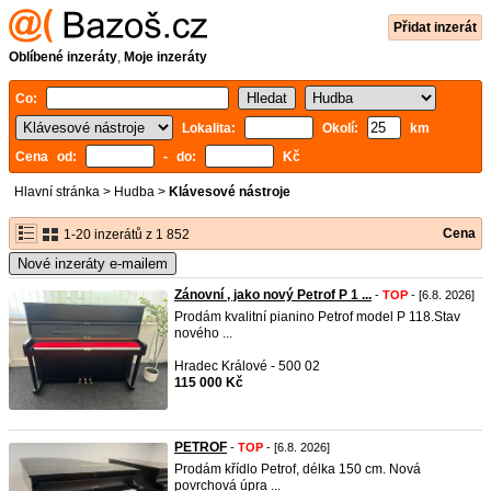
Přidat inzerát
Oblíbené inzeráty
,
Moje inzeráty
Co:
Lokalita:
Okolí:
km
Cena od:
- do:
Kč
Hlavní stránka
>
Hudba
>
Klávesové nástroje
Cena
1-20 inzerátů z 1 852
Nové inzeráty e-mailem
Zánovní , jako nový Petrof P 1 ...
-
TOP
- [6.8. 2026]
Prodám kvalitní pianino Petrof model P 118.Stav
nového ...
Hradec Králové - 500 02
115 000 Kč
PETROF
-
TOP
- [6.8. 2026]
Prodám křídlo Petrof, délka 150 cm. Nová
povrchová úpra ...