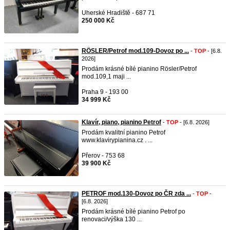
Uherské Hradiště - 687 71
250 000 Kč
RÖSLER/Petrof mod.109-Dovoz po ...
-
TOP
- [6.8.
2026]
Prodám krásné bílé pianino Rösler/Petrof
mod.109,1 maji ...
Praha 9 - 193 00
34 999 Kč
Klavír, piano, pianino Petrof
-
TOP
- [6.8. 2026]
Prodám kvalitní pianino Petrof
www.klavirypianina.cz . ...
Přerov - 753 68
39 900 Kč
PETROF mod.130-Dovoz po ČR zda ...
-
TOP
-
[6.8. 2026]
Prodám krásné bílé pianino Petrof po
renovaci/výška 130 ...