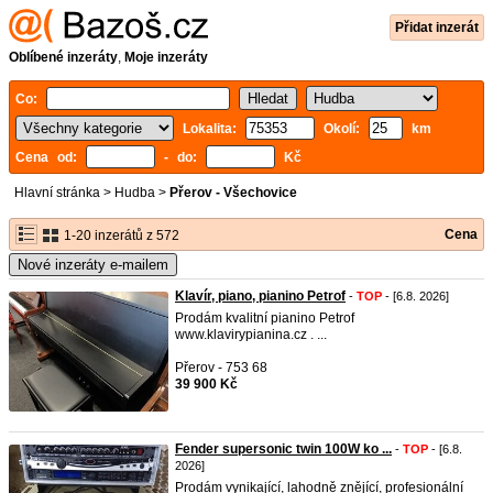
Přidat inzerát
Oblíbené inzeráty
,
Moje inzeráty
Co:
Lokalita:
Okolí:
km
Cena od:
- do:
Kč
Hlavní stránka
>
Hudba
>
Přerov - Všechovice
Cena
1-20 inzerátů z 572
Nové inzeráty e-mailem
Klavír, piano, pianino Petrof
-
TOP
- [6.8. 2026]
Prodám kvalitní pianino Petrof
www.klavirypianina.cz . ...
Přerov - 753 68
39 900 Kč
Fender supersonic twin 100W ko ...
-
TOP
- [6.8.
2026]
Prodám vynikající, lahodně znějící, profesionální