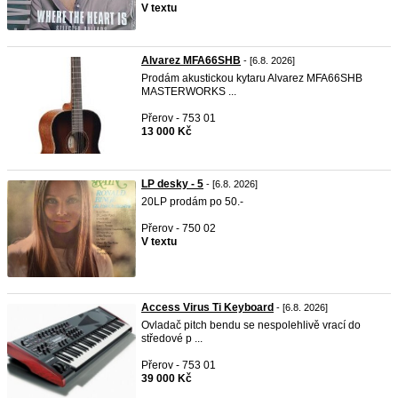
V textu
Alvarez MFA66SHB
- [6.8. 2026]
Prodám akustickou kytaru Alvarez MFA66SHB
MASTERWORKS ...
Přerov - 753 01
13 000 Kč
LP desky - 5
- [6.8. 2026]
20LP prodám po 50.-
Přerov - 750 02
V textu
Access Virus Ti Keyboard
- [6.8. 2026]
Ovladač pitch bendu se nespolehlivě vrací do
středové p ...
Přerov - 753 01
39 000 Kč