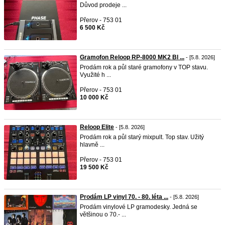
Důvod prodeje ...
Přerov - 753 01
6 500 Kč
Gramofon Reloop RP-8000 MK2 Bl ...
- [5.8. 2026]
Prodám rok a půl staré gramofony v TOP stavu.
Využité h ...
Přerov - 753 01
10 000 Kč
Reloop Elite
- [5.8. 2026]
Prodám rok a půl starý mixpult. Top stav. Užitý
hlavně ...
Přerov - 753 01
19 500 Kč
Prodám LP vinyl 70. - 80. léta ...
- [5.8. 2026]
Prodám vinylové LP gramodesky. Jedná se
většinou o 70.- ...