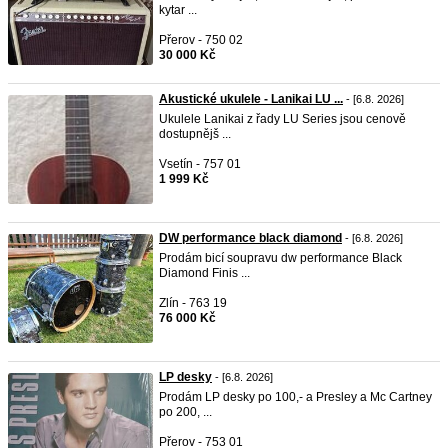
kytar ...
Přerov - 750 02
30 000 Kč
Akustické ukulele - Lanikai LU ...
- [6.8. 2026]
Ukulele Lanikai z řady LU Series jsou cenově
dostupnějš ...
Vsetín - 757 01
1 999 Kč
DW performance black diamond
- [6.8. 2026]
Prodám bicí soupravu dw performance Black
Diamond Finis ...
Zlín - 763 19
76 000 Kč
LP desky
- [6.8. 2026]
Prodám LP desky po 100,- a Presley a Mc Cartney
po 200, ...
Přerov - 753 01