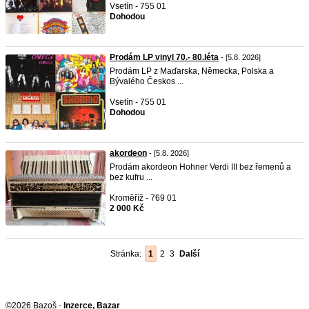
Vsetín - 755 01
Dohodou
Prodám LP vinyl 70.- 80.léta
- [5.8. 2026]
Prodám LP z Maďarska, Německa, Polska a
Bývalého Českos ...
Vsetín - 755 01
Dohodou
akordeon
- [5.8. 2026]
Prodám akordeon Hohner Verdi III bez řemenů a
bez kufru ...
Kroměříž - 769 01
2 000 Kč
Stránka:
1
2
3
Další
©2026 Bazoš -
Inzerce, Bazar