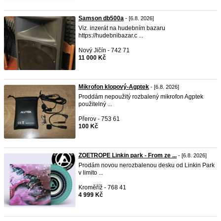
Samson db500a
- [6.8. 2026]
Viz. inzerát na hudebním bazaru
https://hudebnibazar.c ...
Nový Jičín - 742 71
11 000 Kč
Mikrofon klopový-Agptek
- [6.8. 2026]
Proddám nepoužitý rozbalený mikrofon Agptek
použitelný ...
Přerov - 753 61
100 Kč
ZOETROPE Linkin park - From ze ...
- [6.8. 2026]
Prodám novou nerozbalenou desku od Linkin Park
v limito ...
Kroměříž - 768 41
4 999 Kč