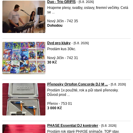
Duo - Trio GRIFIS
- [5.8. 2026]
Hrajeme plesy, svatby, oslavy, firemní večírky. Celá
se ...
Nový Jičín - 742 35
Dohodou
Dvd pro kluky
- [5.8. 2026]
Prodám kus 30kc.
Nový Jičín - 742 31
30 Kč
Přenosky Ortofon Concorde DJ M ...
- [5.8. 2026]
Prodám 1x použité, rok a půl staré přenosky.
Důvod prod ...
Přerov - 753 01
3 000 Kč
PHASE Essential DJ kontroler
- [5.8. 2026]
Prodám rok staré PHASE snímače. TOP stav.