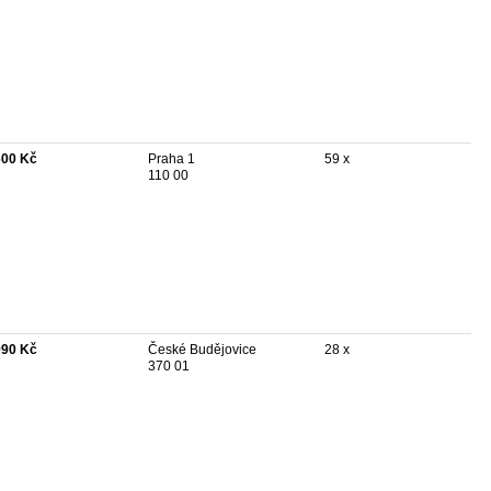
600 Kč
Praha 1
59 x
110 00
990 Kč
České Budějovice
28 x
370 01