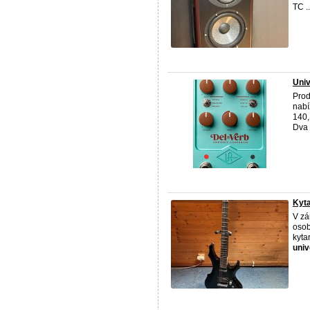
TC ..
Univ
Pro
nabí
140,
Dva 
Kyta
V zá
osob
kyta
univ