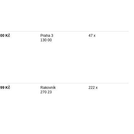
900 Kč
Praha 3
47 x
130 00
999 Kč
Rakovník
222 x
270 23