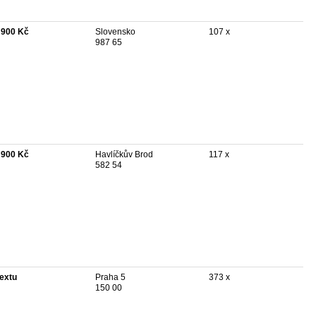
 900 Kč
Slovensko
107 x
987 65
 900 Kč
Havlíčkův Brod
117 x
582 54
textu
Praha 5
373 x
150 00