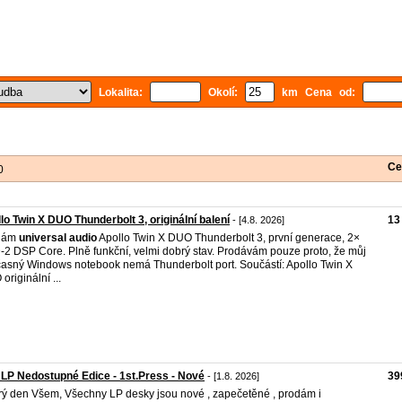
Lokalita:
Okolí:
km Cena od:
Ce
0
lo Twin X DUO Thunderbolt 3, originální balení
13
- [4.8. 2026]
dám
universal
audio
Apollo Twin X DUO Thunderbolt 3, první generace, 2×
2 DSP Core. Plně funkční, velmi dobrý stav. Prodávám pouze proto, že můj
asný Windows notebook nemá Thunderbolt port. Součástí: Apollo Twin X
originální ...
 LP Nedostupné Edice - 1st.Press - Nové
39
- [1.8. 2026]
ý den Všem, Všechny LP desky jsou nové , zapečetěné , prodám i