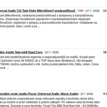
ersal Audio 710 Twin Finity Mikrofónový predzosilňovač
13
-
TOP
- [17.7. 2026]
am,Mikrofónový, nástrojový predzosilňovač s lampovou a tranzistorovou
iou. Disponuje inovatívnym zapojením s transimpedančným vstupným
lňovačom, zladeným s lampou a polovodičovým tranzistorom. Ovládanie na
nom paneli: Gain, Level a po ...
ám Apollo Twin mkII Quad Core
19
- [10.7. 2026]
ám tuto bestii(Studiová legenda a nejprodávanější na světě). Koupil jsem
 (původní cena 38 500Kč) Je v TOP stavu.(bez škrábanců, vše funguje)
39046, možno vyzkoušet u mě. mohu poslat jakékoli info, fotku, video. Cena
vná. ...
redám svoje studio (Focal, Universal Audio, Warm Audio)
V 
- [8.7. 2026]
žkým srdcom rozpredávam svoje milované repráky a techniku okolo toho.
ko je možné si prísť odskúšať a potom odkúpiť. Pri odbere celej techniky dám
 zdarma. Zoznam a ceny techniky: Focal Trio 6BE Red Burr Ash - 54 000kč/ks