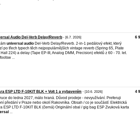
.
ersal Audio Del-Verb Delay/Reverb
6 
- [6.7. 2026]
dám
universal
audio
Del-Verb Delay/Reverb. 2-in-1 pedálový efekt, který
zí po třech typech těch nejpopulárnějších vintage reverb (Spring 65, Plate
 Hall 224) a delay (Tape EP-III, Analog DMM, Precision) efektů z 60 - 70. let.
footsw ...
ra ESP LTD F-10KIT BLK + Volt 1 a vybavením
4 
- [10.6. 2026]
ruce do ledna 2027, málo hraná. Důvod prodeje - nevyužívání. Preferuji
ní předání v Praze nebo okolí Rakovníka. Obsah / co je součástí: Elektrická
ra ESP LTD F-10KIT BLK (černá) Originální obal / gig bag ESP Zvuková karta
ersal
...