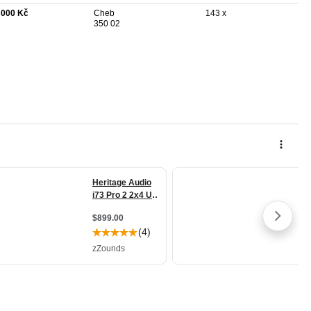
 000 Kč
Cheb
143 x
350 02