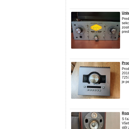
Univ
Pred
sekc
zosi
pred
Prod
Prod
2018
7257
je pe
Rozp
S ťa
Všet
stôl