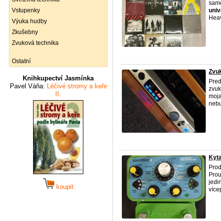
samo
Vstupenky
univ
Heav
Výuka hudby
Zkušebny
Zvuková technika
Ostatní
Zvuk
Knihkupectví Jasmínka
Pred
Pavel Váňa:
Léčivé stromy a keře
zvuk
II.
moja
nebu
Kyta
Pro
Prou
jedi
koupit
více