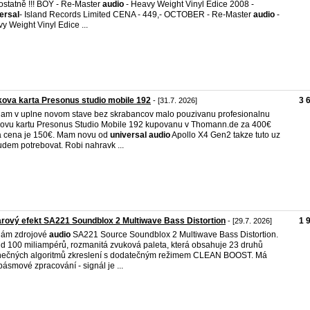
statně !!! BOY - Re-Master
audio
- Heavy Weight Vinyl Edice 2008 -
ersal
- Island Records Limited CENA - 449,- OCTOBER - Re-Master
audio
-
y Weight Vinyl Edice ...
ova karta Presonus studio mobile 192
3 
- [31.7. 2026]
am v uplne novom stave bez skrabancov malo pouzivanu profesionalnu
ovu kartu Presonus Studio Mobile 192 kupovanu v Thomann.de za 400€
 cena je 150€. Mam novu od
universal
audio
Apollo X4 Gen2 takze tuto uz
dem potrebovat. Robi nahravk ...
rový efekt SA221 Soundblox 2 Multiwave Bass Distortion
1 
- [29.7. 2026]
dám zdrojové
audio
SA221 Source Soundblox 2 Multiwave Bass Distortion.
d 100 miliampérů, rozmanitá zvuková paleta, která obsahuje 23 druhů
nečných algoritmů zkreslení s dodatečným režimem CLEAN BOOST. Má
pásmové zpracování - signál je ...