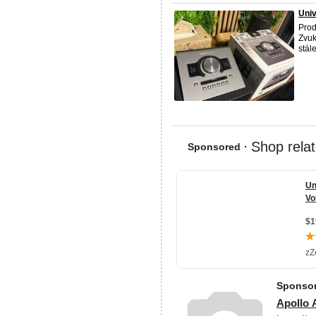
Univ
Prod
Zvuk
stál