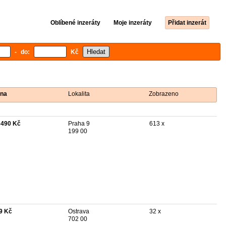
Oblíbené inzeráty
Moje inzeráty
Přidat inzerát
- do:
Kč
na
Lokalita
Zobrazeno
 490 Kč
Praha 9
613 x
199 00
9 Kč
Ostrava
32 x
702 00