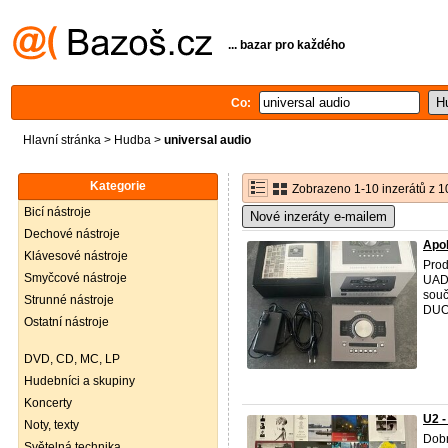
... bazar pro každého
Co:
Hlavní stránka
>
Hudba
>
universal audio
Kategorie
Zobrazeno 1-10 inzerátů z 1
Bicí nástroje
Nové inzeráty e-mailem
Dechové nástroje
Apol
Klávesové nástroje
Pro
Smyčcové nástroje
UAD-
souč
Strunné nástroje
DUO 
Ostatní nástroje
DVD, CD, MC, LP
Hudebníci a skupiny
Koncerty
U2 -
Noty, texty
Dobr
Světelná technika