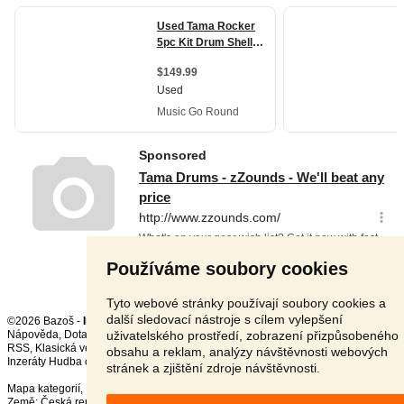
Používáme soubory cookies
Tyto webové stránky používají soubory cookies a
další sledovací nástroje s cílem vylepšení
©2026 Bazoš -
Inzerce, Bazar
uživatelského prostředí, zobrazení přizpůsobeného
Nápověda
,
Dotazy
,
Hodnocení
,
Kontakt
,
Reklama
,
Podmínky
,
Ochrana údajů
,
RSS
,
obsahu a reklam, analýzy návštěvnosti webových
Inzeráty Hudba celkem:
18825
, za 24 hodin:
500
stránek a zjištění zdroje návštěvnosti.
Mapa kategorií
,
Nejvyhledávanější výrazy
Země:
Česká republika
,
Slovensko
,
Polsko
,
Rakousko