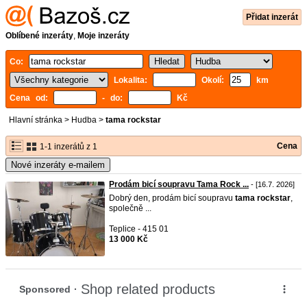
Přidat inzerát
Oblíbené inzeráty
,
Moje inzeráty
Co:
Lokalita:
Okolí:
km
Cena od:
- do:
Kč
Hlavní stránka
>
Hudba
>
tama rockstar
Cena
1-1 inzerátů z 1
Nové inzeráty e-mailem
Prodám bicí soupravu Tama Rock ...
- [16.7. 2026]
Dobrý den, prodám bicí soupravu
tama
rockstar
,
společně ...
Teplice - 415 01
13 000 Kč