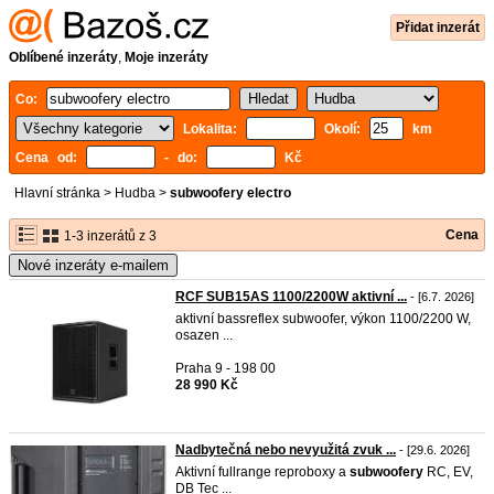
Přidat inzerát
Oblíbené inzeráty
,
Moje inzeráty
Co:
Lokalita:
Okolí:
km
Cena od:
- do:
Kč
Hlavní stránka
>
Hudba
>
subwoofery electro
Cena
1-3 inzerátů z 3
Nové inzeráty e-mailem
RCF SUB15AS 1100/2200W aktivní ...
- [6.7. 2026]
aktivní bassreflex subwoofer, výkon 1100/2200 W,
osazen ...
Praha 9 - 198 00
28 990 Kč
Nadbytečná nebo nevyužitá zvuk ...
- [29.6. 2026]
Aktivní fullrange reproboxy a
subwoofery
RC, EV,
DB Tec ...