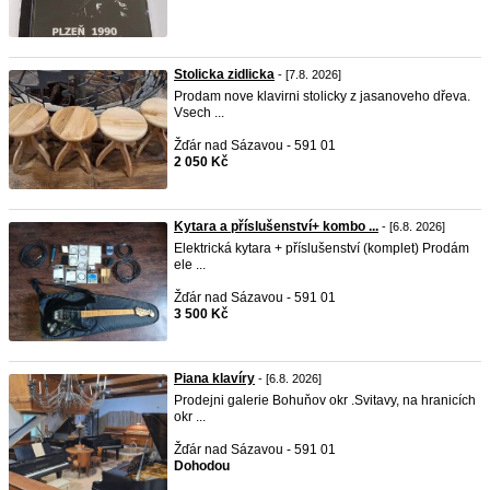
Stolicka zidlicka
- [7.8. 2026]
Prodam nove klavirni stolicky z jasanoveho dřeva.
Vsech ...
Žďár nad Sázavou - 591 01
2 050 Kč
Kytara a příslušenství+ kombo ...
- [6.8. 2026]
Elektrická kytara + příslušenství (komplet) Prodám
ele ...
Žďár nad Sázavou - 591 01
3 500 Kč
Piana klavíry
- [6.8. 2026]
Prodejni galerie Bohuňov okr .Svitavy, na hranicích
okr ...
Žďár nad Sázavou - 591 01
Dohodou