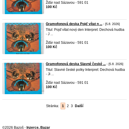
Žďár nad Sázavou - 591 01
100 Kč
Gramofonová deska Pojď vítat n ...
- [5.8. 2026]
Titul: Pojď vítat nový den Interpret: Dechová hudba
- J ...
Žďár nad Sázavou - 591 01
100 Kč
Gramofonová deska Slavné české ...
- [5.8. 2026]
Titul: Slavné české polky Interpret: Dechová hudba
- Ji ...
Žďár nad Sázavou - 591 01
100 Kč
Stránka:
1
2
3
Další
©2026 Bazoš -
Inzerce, Bazar