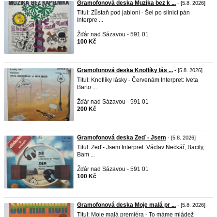
Gramofonová deska Muzika bez k ...
- [5.8. 2026]
Titul: Zůstaň pod jabloní - Šel po silnici pán
Interpre ...
Žďár nad Sázavou - 591 01
100 Kč
Gramofonová deska Knoflíky lás ...
- [5.8. 2026]
Titul: Knoflíky lásky - Červenám Interpret: Iveta
Barto ...
Žďár nad Sázavou - 591 01
200 Kč
Gramofonová deska Zeď - Jsem
- [5.8. 2026]
Titul: Zeď - Jsem Interpret: Václav Neckář, Bacily,
Bam ...
Žďár nad Sázavou - 591 01
100 Kč
Gramofonová deska Moje malá pr ...
- [5.8. 2026]
Titul: Moje malá premiéra - To máme mládež