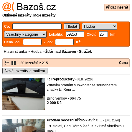
Přidat inzerát
Oblíbené inzeráty
,
Moje inzeráty
Co:
Lokalita:
Okolí:
km
Cena od:
- do:
Kč
Hlavní stránka
>
Hudba
>
Žďár nad Sázavou - Strážek
Cena
1-20 inzerátů z 215
Nové inzeráty e-mailem
Tcl reproduktory
- [8.8. 2026]
Zdravím prodám subwoofer se soundbarem
značky tcl Repr ...
Brno venkov - 664 75
2 000 Kč
Prodám secesní křídlo klavír C ...
- [8.8. 2026]
19. století, Carl Dörr, Vídeň. Klavír má vídeňskou
mech ...