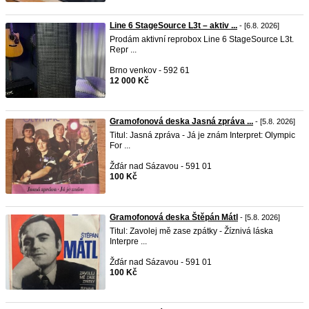
Line 6 StageSource L3t – aktiv ...
- [6.8. 2026]
Prodám aktivní reprobox Line 6 StageSource L3t.
Repr ...
Brno venkov - 592 61
12 000 Kč
Gramofonová deska Jasná zpráva ...
- [5.8. 2026]
Titul: Jasná zpráva - Já je znám Interpret: Olympic
For ...
Žďár nad Sázavou - 591 01
100 Kč
Gramofonová deska Štěpán Mátl
- [5.8. 2026]
Titul: Zavolej mě zase zpátky - Žíznivá láska
Interpre ...
Žďár nad Sázavou - 591 01
100 Kč