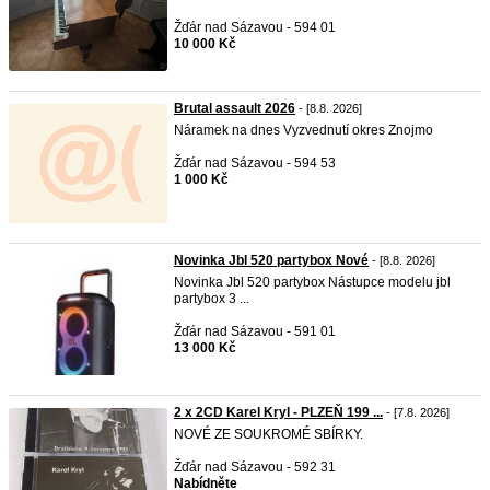
Žďár nad Sázavou - 594 01
10 000 Kč
Brutal assault 2026
- [8.8. 2026]
Náramek na dnes Vyzvednutí okres Znojmo
Žďár nad Sázavou - 594 53
1 000 Kč
Novinka Jbl 520 partybox Nové
- [8.8. 2026]
Novinka Jbl 520 partybox Nástupce modelu jbl
partybox 3 ...
Žďár nad Sázavou - 591 01
13 000 Kč
2 x 2CD Karel Kryl - PLZEŇ 199 ...
- [7.8. 2026]
NOVÉ ZE SOUKROMÉ SBÍRKY.
Žďár nad Sázavou - 592 31
Nabídněte