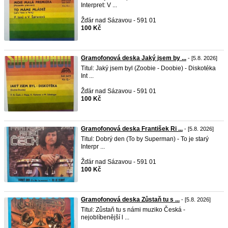
Interpret: V ...
Žďár nad Sázavou - 591 01
100 Kč
Gramofonová deska Jaký jsem by ...
- [5.8. 2026]
Titul: Jaký jsem byl (Zoobie - Doobie) - Diskotéka
Int ...
Žďár nad Sázavou - 591 01
100 Kč
Gramofonová deska František Ri ...
- [5.8. 2026]
Titul: Dobrý den (To by Superman) - To je starý
Interpr ...
Žďár nad Sázavou - 591 01
100 Kč
Gramofonová deska Zůstaň tu s ...
- [5.8. 2026]
Titul: Zůstaň tu s námi muziko Česká -
nejoblíbenější l ...