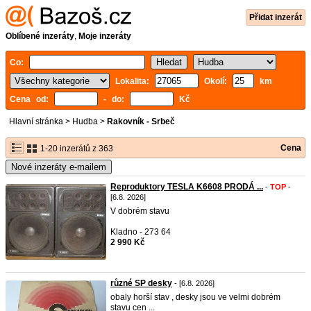
Přidat inzerát
Oblíbené inzeráty
,
Moje inzeráty
Co:
Lokalita:
Okolí:
km
Cena od:
- do:
Kč
Hlavní stránka
>
Hudba
>
Rakovník - Srbeč
Cena
1-20 inzerátů z 363
Nové inzeráty e-mailem
Reproduktory TESLA K6608 PRODÁ ...
-
TOP
-
[6.8. 2026]
V dobrém stavu
Kladno - 273 64
2 990 Kč
různé SP desky
- [6.8. 2026]
obaly horší stav , desky jsou ve velmi dobrém
stavu cen ...