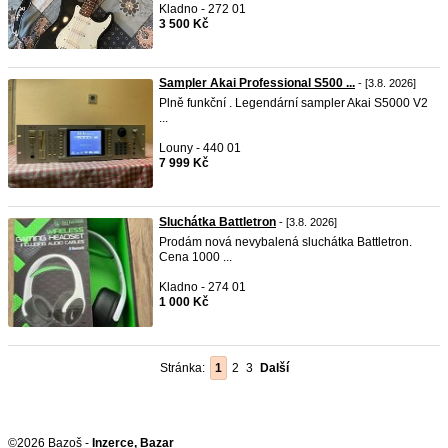
Kladno - 272 01
3 500 Kč
Sampler Akai Professional S500 ...
- [3.8. 2026]
Plně funkční . Legendární sampler Akai S5000 V2
...
Louny - 440 01
7 999 Kč
Sluchátka Battletron
- [3.8. 2026]
Prodám nová nevybalená sluchátka Battletron.
Cena 1000 ...
Kladno - 274 01
1 000 Kč
Stránka:
1
2
3
Další
©2026 Bazoš -
Inzerce, Bazar