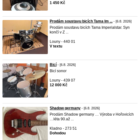
1 450 Kč
Prodám soustavu bicích Tama Im ...
- [6.8. 2026]
Prodám soustavu bicích Tama Imperialstar. Syn
končí v Z ...
Louny - 440 01
V textu
Bicí
- [6.8. 2026]
Bicí sonor
Louny - 439 07
12 000 Kč
Shadow germany
- [6.8. 2026]
Prodám Shadow germany … Výroba v Hořovicích
…léta 90.až ...
Kladno - 273 51
Dohodou