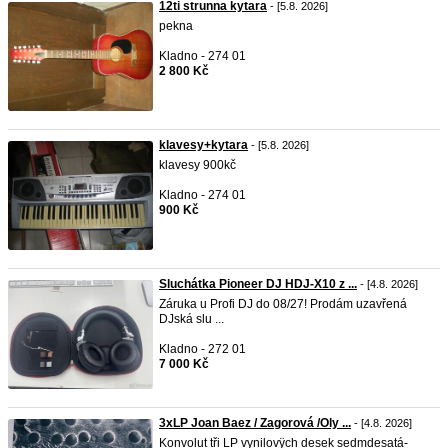
12ti strunna kytara
- [5.8. 2026]
pekna
Kladno - 274 01
2 800 Kč
klavesy+kytara
- [5.8. 2026]
klavesy 900kč
Kladno - 274 01
900 Kč
Sluchátka Pioneer DJ HDJ-X10 z ...
- [4.8. 2026]
Záruka u Profi DJ do 08/27! Prodám uzavřená
DJská slu ...
Kladno - 272 01
7 000 Kč
3xLP Joan Baez / Zagorová /Oly ...
- [4.8. 2026]
Konvolut tři LP vynilovÿch desek sedmdesatá-