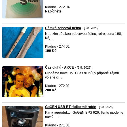
Kladno - 272 04
Nabídněte
Dětská zobcová flétna
- [6.8. 2026]
Nabízím dětskou zobcovou flétnu, retro, cena 190,-
Kč, ...
Kladno - 274 01
190 Kč
Čas dluhů - AKCE
- [6.8. 2026]
Prodáme nové DVD Čas dluhů, v případě zájmu
volejte či ...
Kladno - 272 01
200 Kč
GoGEN USB BT rádio+mikrofón
- [6.8. 2026]
Párty reproduktor GoGEN BPS 626. Tento model je
navržen ...
Kladno - 271 01