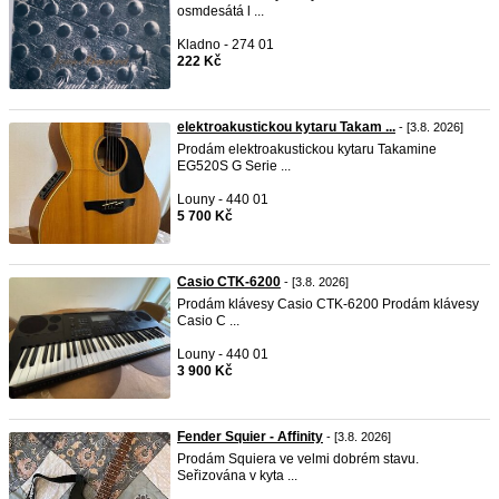
osmdesátá l ...
Kladno - 274 01
222 Kč
elektroakustickou kytaru Takam ...
- [3.8. 2026]
Prodám elektroakustickou kytaru Takamine
EG520S G Serie ...
Louny - 440 01
5 700 Kč
Casio CTK-6200
- [3.8. 2026]
Prodám klávesy Casio CTK-6200 Prodám klávesy
Casio C ...
Louny - 440 01
3 900 Kč
Fender Squier - Affinity
- [3.8. 2026]
Prodám Squiera ve velmi dobrém stavu.
Seřizována v kyta ...