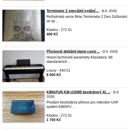
Terminator 2 speciální vydání ...
- [6.8. 2026]
Režisérská verze filmu Terminator 2 Den Zúčtování
ve sp ...
Kladno - 272 01
400 Kč
Přenosné digitální piano casio ...
- [5.8. 2026]
Hlavní technické parametry Klaviatura: 88
standardních ...
Louny - 440 01
8 000 Kč
KIMAFUN KM-U208B bezdrátový XL ...
- [5.8.
2026]
Prodám bezdrátový přenos pro mikrofon UHF
systém KIMAFU ...
Kladno - 272 01
1 700 Kč