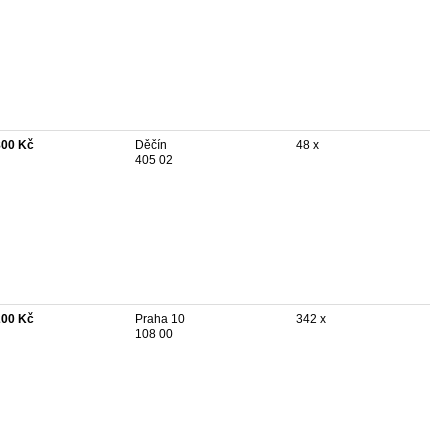
800 Kč
Děčín
48 x
405 02
200 Kč
Praha 10
342 x
108 00