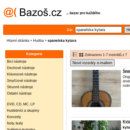
... bazar pro každého
Co:
Hlavní stránka
>
Hudba
>
spanelska kytara
Kategorie
Zobrazeno 1-7 inzerátů z 7
Bicí nástroje
Nové inzeráty e-mailem
Dechové nástroje
Špan
Klávesové nástroje
Orig
Smyčcové nástroje
drob
rodi
Strunné nástroje
Ostatní nástroje
DVD, CD, MC, LP
Hudebníci a skupiny
Koncerty
Kyt
Noty, texty
kyta
Světelná technika