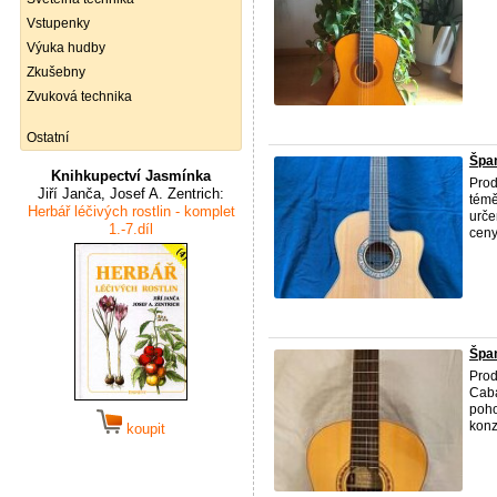
Vstupenky
Výuka hudby
Zkušebny
Zvuková technika
Ostatní
Špan
Knihkupectví Jasmínka
Prod
Jiří Janča, Josef A. Zentrich:
témě
Herbář léčivých rostlin - komplet
urče
1.-7.díl
ceny 
Špan
Prod
Caba
poho
konz
koupit