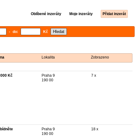
Oblíbené inzeráty
Moje inzeráty
Přidat inzerát
- do:
Kč
na
Lokalita
Zobrazeno
 000 Kč
Praha 9
7 x
190 00
bídněte
Praha 9
18 x
190 00