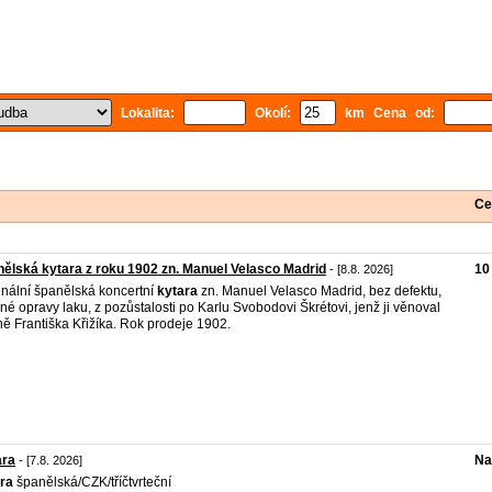
Lokalita:
Okolí:
km Cena od:
Ce
ělská kytara z roku 1902 zn. Manuel Velasco Madrid
10
- [8.8. 2026]
inální španělská koncertní
kytara
zn. Manuel Velasco Madrid, bez defektu,
né opravy laku, z pozůstalosti po Karlu Svobodovi Škrétovi, jenž ji věnoval
ně Františka Křižíka. Rok prodeje 1902.
ara
Na
- [7.8. 2026]
ra
španělská/CZK/tříčtvrteční