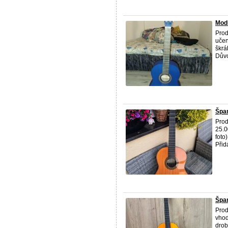
Modr
Prod
učen
škrá
Důvo
Špan
Prod
25.0
foto
Přid
Špan
Prod
vhod
drob