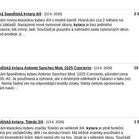
á španělská kytara 4/4
2 
- [22.6. 2026]
ám novou klasickou kytaru 4/4 v modré barvě. Hraná jen cca 2 měsíce na
í základů. Nasazené nové nylonové struny,
kytara
je bez jediného
bance, krk rovný, ladí. Součástí je pouzdro a náhradní sada nylonových strun.
d prodeje: p ...
ělská kytara Antonio Sanchez Mod. 1025 Concierto
10
- [13.6. 2026]
ám španělskou kytaru Antonio Sanchez Mod. 1025 Concierto, původní cena
00,-Kč. Je používaná a vyhraná, ale s drobnými oděrkami a ťukanci v laku (viz
). Nemá žádný vliv na odpovídající kvalitu zvuku. Nikdy nebyla opravovaná.
ám navíc ...
ělská kytara- Toledo 3/4
1 
- [13.6. 2026]
ám klasickou kytaru značky Toledo ve velikosti 3/4.
kytara
je plně funkční,
ná pro začátečníky, děti i na domácí hraní. Má běžné známky používání a
ný kosmetický šrám, který nemá vliv na hru. Jinak je v pěkném stavu. Součástí