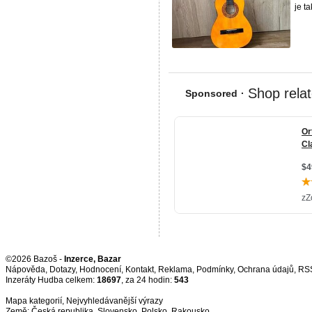
je ta
©2026 Bazoš -
Inzerce, Bazar
Nápověda
,
Dotazy
,
Hodnocení
,
Kontakt
,
Reklama
,
Podmínky
,
Ochrana údajů
,
RS
Inzeráty Hudba celkem:
18697
, za 24 hodin:
543
Mapa kategorií
,
Nejvyhledávanější výrazy
Země:
Česká republika
,
Slovensko
,
Polsko
,
Rakousko