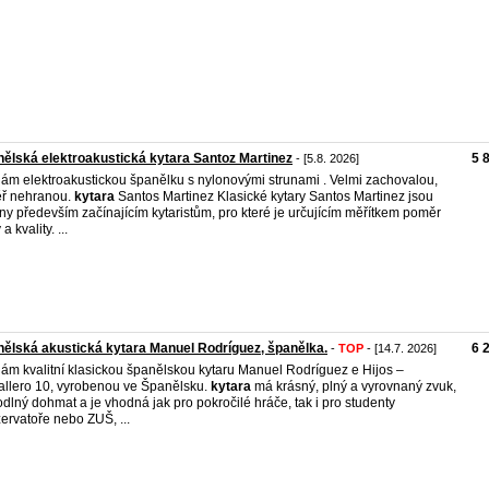
ělská elektroakustická kytara Santoz Martinez
5 
- [5.8. 2026]
ám elektroakustickou španělku s nylonovými strunami . Velmi zachovalou,
ř nehranou.
kytara
Santos Martinez Klasické kytary Santos Martinez jsou
ny především začínajícím kytaristům, pro které je určujícím měřítkem poměr
a kvality. ...
ělská akustická kytara Manuel Rodríguez, španělka.
6 
-
TOP
- [14.7. 2026]
ám kvalitní klasickou španělskou kytaru Manuel Rodríguez e Hijos –
llero 10, vyrobenou ve Španělsku.
kytara
má krásný, plný a vyrovnaný zvuk,
dlný dohmat a je vhodná jak pro pokročilé hráče, tak i pro studenty
ervatoře nebo ZUŠ, ...