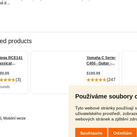
ké d ...
Používáme soubory 
Tyto webové stránky používají s
uživatelského prostředí, zobra
S
,
webových stránek a zjištění zdr
Souhlasím
Odmítám