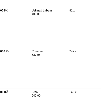
000 Kč
Ústí nad Labem
91 x
400 01
 000 Kč
Chrudim
247 x
537 05
500 Kč
Brno
149 x
642 00