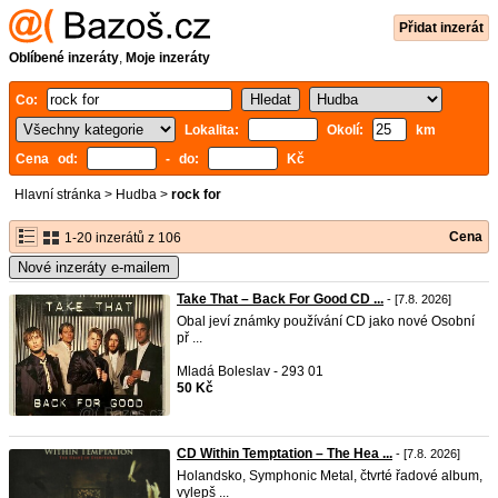
Přidat inzerát
Oblíbené inzeráty
,
Moje inzeráty
Co:
Lokalita:
Okolí:
km
Cena od:
- do:
Kč
Hlavní stránka
>
Hudba
>
rock for
Cena
1-20 inzerátů z 106
Nové inzeráty e-mailem
Take That ‎– Back For Good CD ...
- [7.8. 2026]
Obal jeví známky používání CD jako nové Osobní
př ...
Mladá Boleslav - 293 01
50 Kč
CD Within Temptation – The Hea ...
- [7.8. 2026]
Holandsko, Symphonic Metal, čtvrté řadové album,
vylepš ...