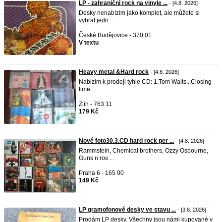
LP - zahraniční rock na vinyle ...
- [4.8. 2026]
Desky nenabízím jako komplet, ale můžete si
vybrat jedn ...
České Budějovice - 370 01
V textu
Heavy metal &Hard rock
- [4.8. 2026]
Nabizím k prodeji tyhle CD: 1.Tom Waits...Closing
time ...
Zlín - 763 11
179 Kč
Nové foto30.3.CD hard rock per ...
- [4.8. 2026]
Rammstein, Chemical brothers, Ozzy Osbourne,
Guns n ros ...
Praha 6 - 165 00
149 Kč
LP gramofonové desky ve stavu ...
- [3.8. 2026]
Prodám LP desky. Všechny jsou námi kupované v