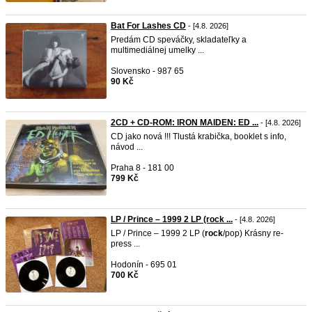
Bat For Lashes CD
- [4.8. 2026]
Predám CD speváčky, skladateľky a
multimediálnej umelky ...
Slovensko - 987 65
90 Kč
2CD + CD-ROM: IRON MAIDEN: ED ...
- [4.8. 2026]
CD jako nová !!! Tlustá krabička, booklet s info,
návod ...
Praha 8 - 181 00
799 Kč
LP / Prince – 1999 2 LP (rock ...
- [4.8. 2026]
LP / Prince – 1999 2 LP (
rock
/pop) Krásny re-
press ...
Hodonín - 695 01
700 Kč