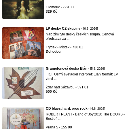
Olomouc - 779 00
329 Kč
LP desky CZ skupiny
- [6.8. 2026]
Nabízím tyto desky českých skupin. Cenová
představa za ...
Frýdek - Místek - 738 01
Dohodou
Gramofonová deska Elán
- [5.8. 2026]
Titul: Osmý svetadiel Interpret: Elán
for
mát: LP
vinyl ...
Žďár nad Sázavou - 591 01
500 Kč
CD blues, hard, prog rock
- [4.8. 2026]
ROBERT PLANT - Band of Joy'2010 The DOORS -
Best of' ...
Praha 5 - 155 00