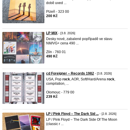
době uved ...
Plzeň - 323 00
200 Kč
LP MIX
- [3.8. 2026]
Desky nové, zabalené popřípadě ve stavu
NM/VG+ cena 490 ...
Zlín - 760 01
490 Kč
cd Foreigner – Records 1982
- [3.8. 2026]
USA, Pop
rock
, AOR, Soft/Hard/Arena
rock
,
compilation, ...
Olomouc - 779 00
239 Kč
LP / Pink Floyd – The Dark Sid ...
- [2.8. 2026]
LP / Pink Floyd – The Dark Side Of The Moon
(classic r ...