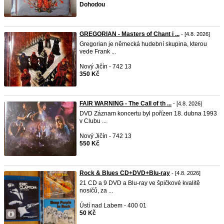
Dohodou
GREGORIAN - Masters of Chant i ...
- [4.8. 2026]
Gregorian je německá hudební skupina, kterou
vede Frank ...
Nový Jičín - 742 13
350 Kč
FAIR WARNING - The Call of th ...
- [4.8. 2026]
DVD Záznam koncertu byl pořízen 18. dubna 1993
v Clubu ...
Nový Jičín - 742 13
550 Kč
Rock & Blues CD+DVD+Blu-ray
- [4.8. 2026]
21 CD a 9 DVD a Blu-ray ve špičkové kvalitě
nosičů, za ...
Ústí nad Labem - 400 01
50 Kč