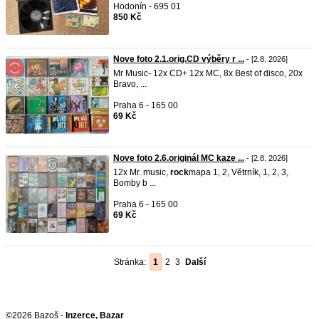
Hodonín - 695 01
850 Kč
Nove foto 2.1.orig.CD výběry r ...
- [2.8. 2026]
Mr Music- 12x CD+ 12x MC, 8x Best of disco, 20x
Bravo, ...
Praha 6 - 165 00
69 Kč
Nove foto 2.6.originál MC kaze ...
- [2.8. 2026]
12x Mr. music,
rock
mapa 1, 2, Větrník, 1, 2, 3,
Bomby b ...
Praha 6 - 165 00
69 Kč
Stránka:
1
2
3
Další
©2026 Bazoš -
Inzerce, Bazar