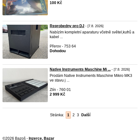
100 Kč
Reprobedny pro DJ
- [7.8. 2026]
Nabízím kompletní aparaturu včetně světel,kufrů a
kabel ...
Přerov - 753 64
Dohodou
Native Instruments Maschine Mi ...
- [7.8. 2026]
Prodám Native Instruments Maschine Mikro MK3
ve stavu j ...
Zlín - 760 01
2 999 Kč
Stránka:
1
2
3
Další
©2026 Bazoš -
Inzerce, Bazar