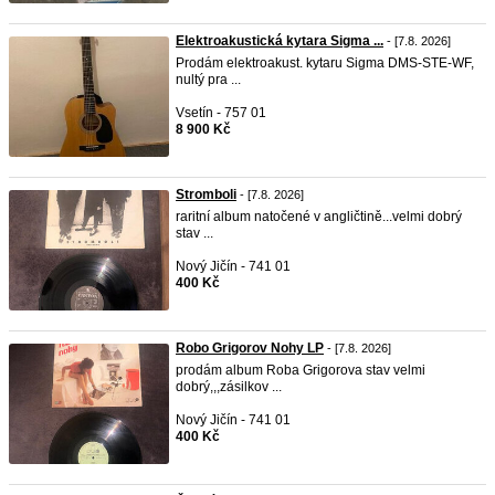
Elektroakustická kytara Sigma ...
- [7.8. 2026]
Prodám elektroakust. kytaru Sigma DMS-STE-WF,
nultý pra ...
Vsetín - 757 01
8 900 Kč
Stromboli
- [7.8. 2026]
raritní album natočené v angličtině...velmi dobrý
stav ...
Nový Jičín - 741 01
400 Kč
Robo Grigorov Nohy LP
- [7.8. 2026]
prodám album Roba Grigorova stav velmi
dobrý,,,zásilkov ...
Nový Jičín - 741 01
400 Kč