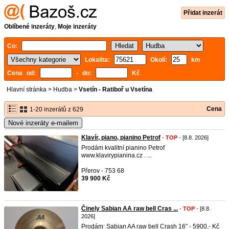
Přidat inzerát
Oblíbené inzeráty
,
Moje inzeráty
Co:
Lokalita:
Okolí:
km
Cena od:
- do:
Kč
Hlavní stránka
>
Hudba
>
Vsetín - Ratiboř u Vsetína
Cena
1-20 inzerátů z 629
Nové inzeráty e-mailem
Klavír, piano, pianino Petrof
-
TOP
- [8.8. 2026]
Prodám kvalitní pianino Petrof
www.klavirypianina.cz . ...
Přerov - 753 68
39 900 Kč
Činely Sabian AA raw bell Cras ...
-
TOP
- [8.8.
2026]
Prodám: Sabian AA raw bell Crash 16″ - 5900,- Kč