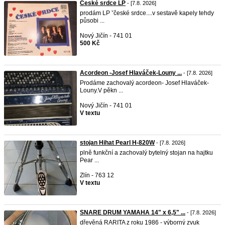
České srdce LP
- [7.8. 2026]
prodám LP ˇčeské srdce....v sestavě kapely tehdy
působi ...
Nový Jičín - 741 01
500 Kč
Acordeon -Josef Hlaváček-Louny ...
- [7.8. 2026]
Prodáme zachovalý acordeon- Josef Hlaváček-
Louny.V pěkn ...
Nový Jičín - 741 01
V textu
stojan Hihat Pearl H-820W
- [7.8. 2026]
plně funkční a zachovalý bytelný stojan na hajtku
Pear ...
Zlín - 763 12
V textu
SNARE DRUM YAMAHA 14" x 6,5" ...
- [7.8. 2026]
dřevěná RARITA z roku 1986 - výborný zvuk