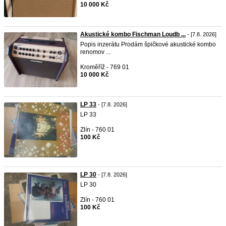
10 000 Kč
Akustické kombo Fischman Loudb ...
- [7.8. 2026]
Popis inzerátu Prodám špičkové akustické kombo
renomov ...
Kroměříž - 769 01
10 000 Kč
LP 33
- [7.8. 2026]
LP 33
Zlín - 760 01
100 Kč
LP 30
- [7.8. 2026]
LP 30
Zlín - 760 01
100 Kč