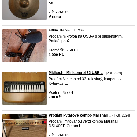
Sa ...
Zlín - 760 05
V textu
Fifine T669
- [8.8. 2026]
Prodám mikrofon na USB-A s příslušenstvím.
Párkrát použ ...
Kroměříž - 768 61
1 000 Kč
Miditech - Minicontrol 32 USB ...
- [8.8. 2026]
Prodám Minicontrol 32, rok starý, koupeno v
Kytary.cz. ...
Vsetín - 757 01
700 Kč
Prodám kytarové kombo Marshall ...
- [7.8. 2026]
Prodám limitovanou verzi komba Marshall
DSL40CR Cream L ...
Zlín - 760 05