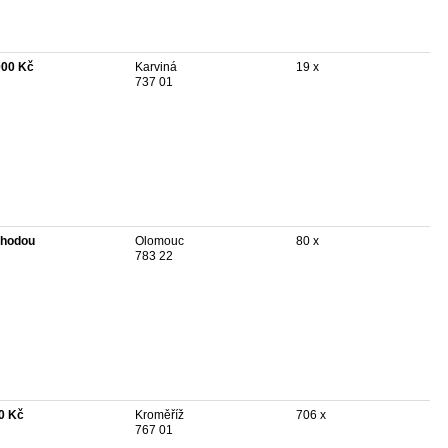
000 Kč
Karviná
19 x
737 01
hodou
Olomouc
80 x
783 22
0 Kč
Kroměříž
706 x
767 01