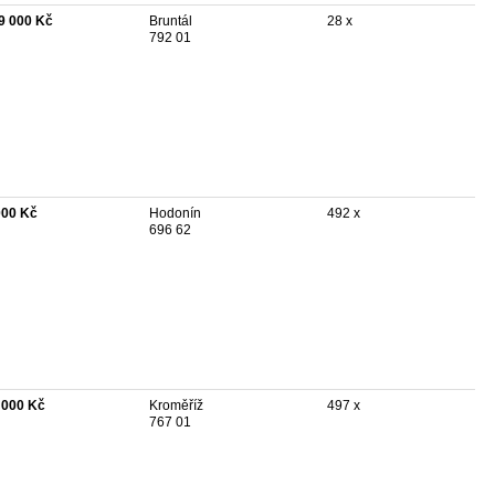
9 000 Kč
Bruntál
28 x
792 01
000 Kč
Hodonín
492 x
696 62
 000 Kč
Kroměříž
497 x
767 01