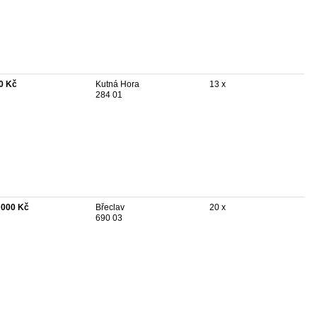
0 Kč
Kutná Hora
13 x
284 01
 000 Kč
Břeclav
20 x
690 03