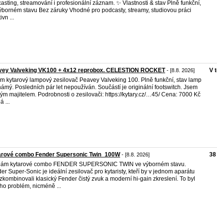
asting, streamování i profesionální záznam. ✨ Vlastnosti & stav Plně funkční,
ýborném stavu Bez záruky Vhodné pro podcasty, streamy, studiovou práci
ivn ...
vey Valveking VK100 + 4x12 reprobox. CELESTION ROCKET
V 
- [8.8. 2026]
m kytarový lampový zesilovač Peavey Valveking 100. Plně funkční, stav lamp
ámý. Posledních pár let nepoužíván. Součástí je originální footswitch. Jsem
ým majitelem. Podrobnosti o zesilovači: https://kytary.cz/…45/ Cena: 7000 Kč
 ...
arové combo Fender Supersonic Twin_100W
38
- [8.8. 2026]
dám kytarové combo FENDER SUPERSONIC TWIN ve výborném stavu.
er Super-Sonic je ideální zesilovač pro kytaristy, kteří by v jednom aparátu
 zkombinovali klasický Fender čistý zvuk a moderní hi-gain zkreslení. To byl
ho problém, nicméně ...