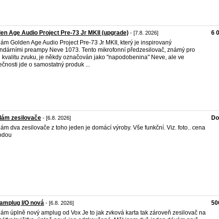
en Age Audio Project Pre-73 Jr MKII (upgrade)
6 
- [7.8. 2026]
ám Golden Age Audio Project Pre-73 Jr MKII, který je inspirovaný
ndárními preampy Neve 1073. Tento mikrofonní předzesilovač, známý pro
 kvalitu zvuku, je někdy označován jako "napodobenina" Neve, ale ve
ečnosti jde o samostatný produk ...
dám zesilovače
Do
- [6.8. 2026]
ám dva zesilovače z toho jeden je domácí výroby. Vše funkční. Viz. foto.. cena
odou
amplug I/O nová
50
- [6.8. 2026]
ám úplně nový amplug od Vox Je to jak zvková karta tak zároveň zesilovač na