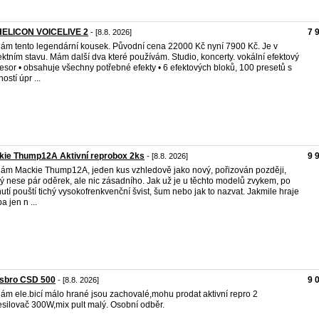
HELICON VOICELIVE 2
7 
- [8.8. 2026]
ám tento legendární kousek. Původní cena 22000 Kč nyní 7900 Kč. Je v
ektním stavu. Mám další dva které používám. Studio, koncerty. vokální efektový
esor • obsahuje všechny potřebné efekty • 6 efektových bloků, 100 presetů s
ostí úpr ...
kie Thump12A Aktivní reprobox 2ks
9 
- [8.8. 2026]
ám Mackie Thump12A, jeden kus vzhledově jako nový, pořizován později,
ý nese pár oděrek, ale nic zásadního. Jak už je u těchto modelů zvykem, po
utí pouští tichý vysokofrenkvenční švist, šum nebo jak to nazvat. Jakmile hraje
a jen n ...
lsbro CSD 500
9 
- [8.8. 2026]
ám ele.bicí málo hrané jsou zachovalé,mohu prodat aktivní repro 2
esilovač 300W,mix pult malý. Osobní odběr.