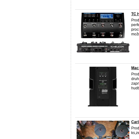
TC 
Prod
perf
proc
možn
Mac
Prod
druh
zapn
hudb
Car
Prod
ks,z