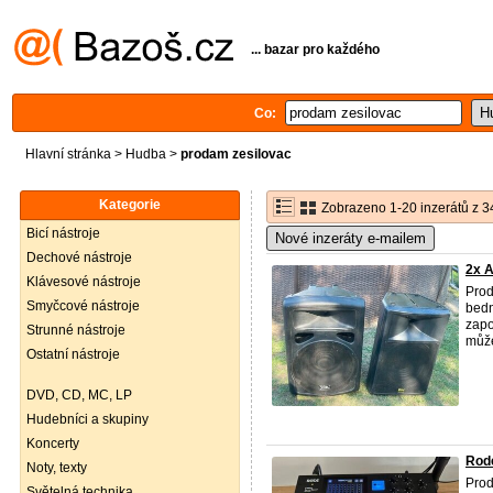
... bazar pro každého
Co:
Hlavní stránka
>
Hudba
>
prodam zesilovac
Kategorie
Zobrazeno 1-20 inzerátů z 3
Bicí nástroje
Nové inzeráty e-mailem
Dechové nástroje
2x A
Klávesové nástroje
​Pro
Smyčcové nástroje
bedn
zapo
Strunné nástroje
můžet
Ostatní nástroje
DVD, CD, MC, LP
Hudebníci a skupiny
Koncerty
Rod
Noty, texty
Prod
Světelná technika