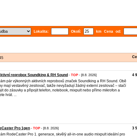
Lokalita:
Okolí:
km Cena od:
Ce
45
ktivní reprobox Soundking & RH Sound
4 
-
TOP
- [8.8. 2026]
dám pár výkonných aktivních reproboxů značek Soundking a RH Sound. Obě
y mají vestavěný zesilovač, takže nevyžadují žádný externí zesilovač – stačí
jit do zásuvky a připojit telefon, notebook, mixpult nebo přímo mikrofon a
e hrát. ​ ...
eCaster Pro 1gen
3 
-
TOP
- [8.8. 2026]
ám RodeCaster Pro 1. generace, skvělý all‑in‑one audio mixpult ideální pro