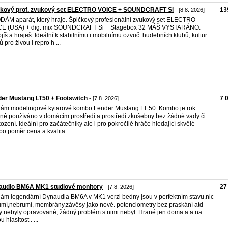
čkový prof. zvukový set ELECTRO VOICE + SOUNDCRAFT Si
13
- [8.8. 2026]
ÁM aparát, který hraje. Špičkový profesionální zvukový set ELECTRO
CE (USA) + dig. mix SOUNDCRAFT Si + Stagebox 32 MÁŠ VYSTARÁNO.
jíš a hraješ. Ideální k stabilnímu i mobilnímu ozvuč. hudebních klubů, kultur.
 pro živou i repro h ...
er Mustang LT50 + Footswitch
7 
- [7.8. 2026]
ám modelingové kytarové kombo Fender Mustang LT 50. Kombo je rok
vně používáno v domácím prostředí a prostředí zkušebny bez žádné vady či
ození. Ideální pro začátečníky ale i pro pokročilé hráče hledající skvělé
o poměr cena a kvalita ...
audio BM6A MK1 studiové monitory
27
- [7.8. 2026]
ám legendární Dynaudia BM6A v MK1 verzi bedny jsou v perfektním stavu.nic
mí,nebrumí, membrány,závěsy jako nové. potenciometry bez praskání atd
y nebyly opravované, žádný problém s nimi nebyl .Hrané jen doma a a na
 hlasitost . ...