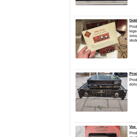
Gold
Prod
lege
svou
skut
Pro
Prod
doh
Vox 
Prod