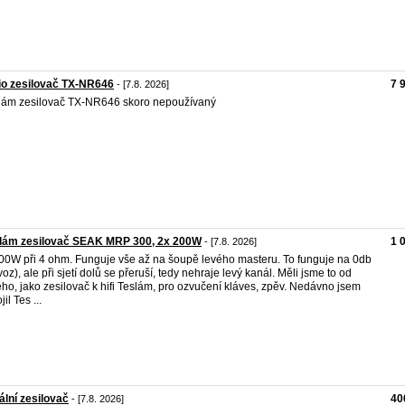
io zesilovač TX-NR646
7 
- [7.8. 2026]
ám zesilovač TX-NR646 skoro nepoužívaný
dám zesilovač SEAK MRP 300, 2x 200W
1 
- [7.8. 2026]
00W při 4 ohm. Funguje vše až na šoupě levého masteru. To funguje na 0db
voz), ale při sjetí dolů se přeruší, tedy nehraje levý kanál. Měli jsme to od
ho, jako zesilovač k hifi Teslám, pro ozvučení kláves, zpěv. Nedávno jsem
jil Tes ...
tální zesilovač
40
- [7.8. 2026]