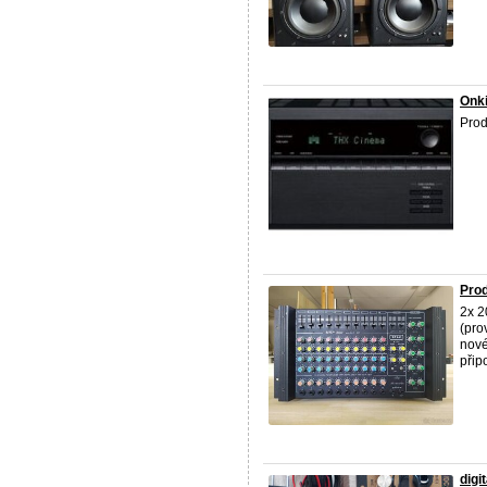
Onk
Prod
Pro
2x 2
(pro
nové
připo
digi