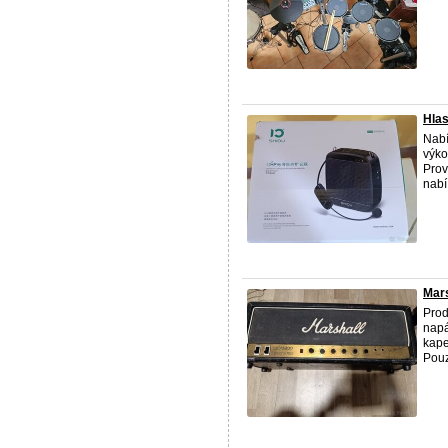
Hla
Nabí
výko
Prov
nabí 
Mar
Prod
napá
kape
Pouz