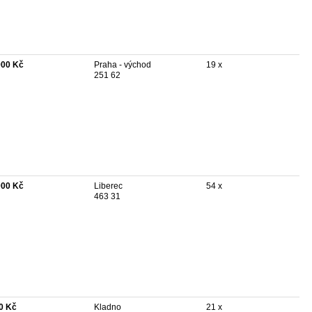
900 Kč
Praha - východ
19 x
251 62
000 Kč
Liberec
54 x
463 31
0 Kč
Kladno
21 x