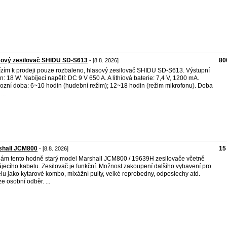
sový zesilovač SHIDU SD-S613
80
- [8.8. 2026]
zím k prodeji pouze rozbaleno, hlasový zesilovač SHIDU SD-S613. Výstupní
n: 18 W. Nabíjecí napětí: DC 9 V 650 A. A lithiová baterie: 7,4 V, 1200 mA.
ozní doba: 6~10 hodin (hudební režim); 12~18 hodin (režim mikrofonu). Doba
...
shall JCM800
15
- [8.8. 2026]
ám tento hodně starý model Marshall JCM800 / 19639H zesilovače včetně
jecího kabelu. Zesilovač je funkční. Možnost zakoupení dalšího vybavení pro
lu jako kytarové kombo, mixážní pulty, velké reprobedny, odposlechy atd.
e osobní odběr. ...