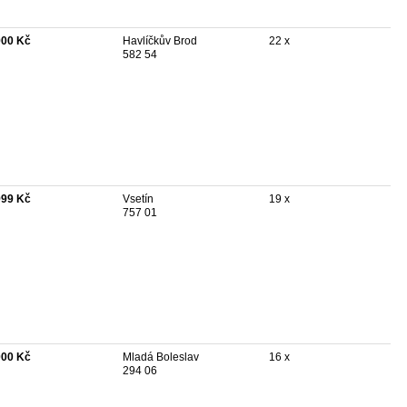
900 Kč
Havlíčkův Brod
22 x
582 54
999 Kč
Vsetín
19 x
757 01
000 Kč
Mladá Boleslav
16 x
294 06