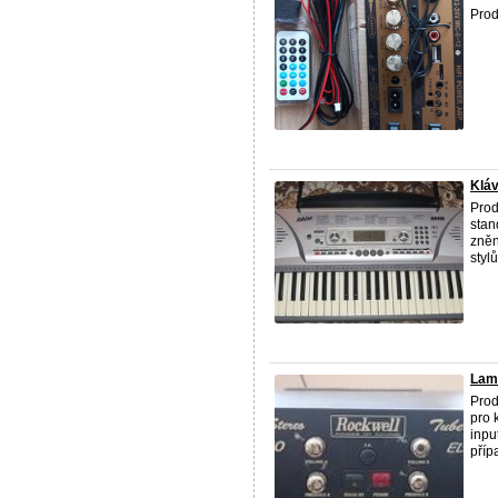
Prod
Klá
Prod
stan
zněn
stylů
Lam
Prod
pro 
inpu
příp