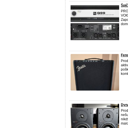
Špi
PROD
VOI
Zapo
domů
Fend
Prod
akti
pošk
komb
Dyn
Prod
nešu
nikd
malou