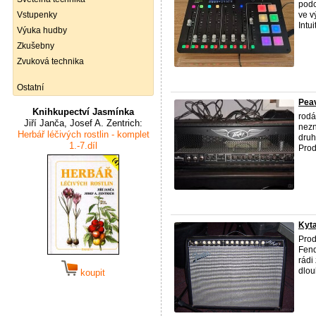
podc
Vstupenky
ve v
Intuit
Výuka hudby
Zkušebny
Zvuková technika
Ostatní
Pea
Knihkupectví Jasmínka
rodá
Jiří Janča, Josef A. Zentrich:
nezn
Herbář léčivých rostlin - komplet
druh
1.-7.díl
Prodá
Kyt
Pro
Fend
rádi
dlou
koupit