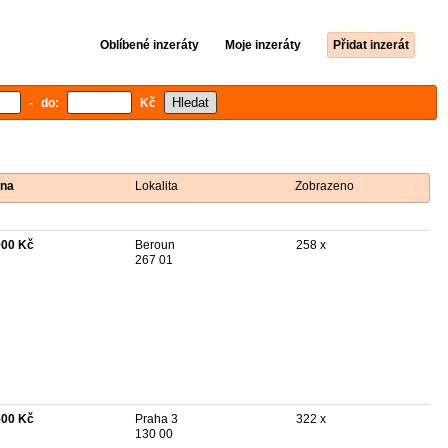
Oblíbené inzeráty
Moje inzeráty
Přidat inzerát
- do:
Kč
na
Lokalita
Zobrazeno
900 Kč
Beroun
258 x
267 01
500 Kč
Praha 3
322 x
130 00