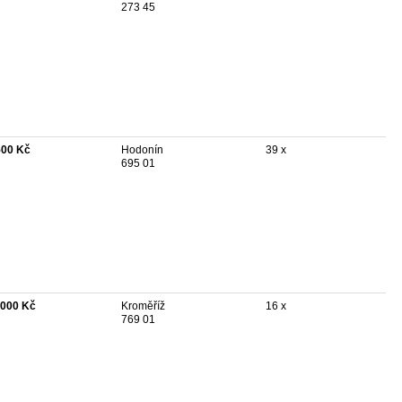
273 45
500 Kč
Hodonín
39 x
695 01
 000 Kč
Kroměříž
16 x
769 01