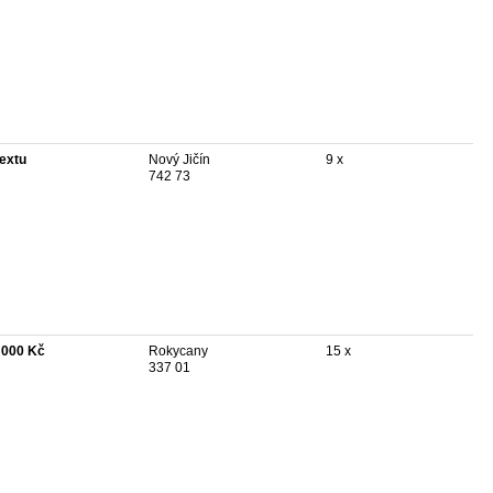
textu
Nový Jičín
9 x
742 73
 000 Kč
Rokycany
15 x
337 01