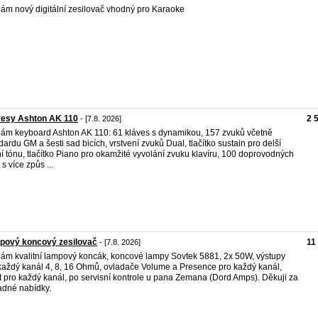
ám nový digitální zesilovač vhodný pro Karaoke
vesy Ashton AK 110
2 
- [7.8. 2026]
ám keyboard Ashton AK 110: 61 kláves s dynamikou, 157 zvuků včetně
dardu GM a šesti sad bicích, vrstvení zvuků Dual, tlačítko sustain pro delší
í tónu, tlačítko Piano pro okamžité vyvolání zvuku klavíru, 100 doprovodných
 s více způs ...
pový koncový zesilovač
11
- [7.8. 2026]
ám kvalitní lampový koncák, koncové lampy Sovtek 5881, 2x 50W, výstupy
každý kanál 4, 8, 16 Ohmů, ovladače Volume a Presence pro každý kanál,
t pro každý kanál, po servisní kontrole u pana Zemana (Dord Amps). Děkuji za
adné nabídky.