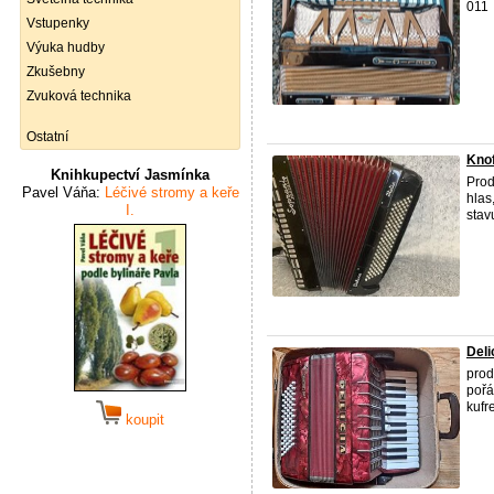
011
Vstupenky
Výuka hudby
Zkušebny
Zvuková technika
Ostatní
Knof
Knihkupectví Jasmínka
Prod
Pavel Váňa:
Léčivé stromy a keře
hlas
I.
stav
Deli
prod
pořá
kufr
koupit