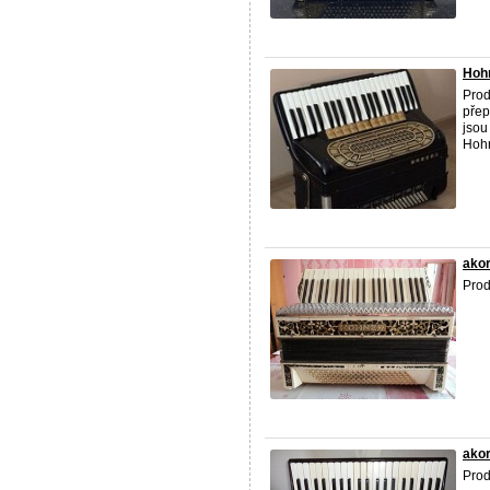
Hohn
Pro
přep
jsou
Hohn
ako
Pro
ako
Pro