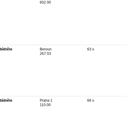
602 00
bídněte
Beroun
63 x
267 03
bídněte
Praha 1
66 x
110 00