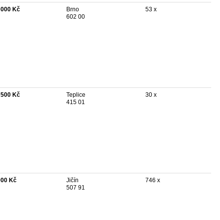
 000 Kč
Brno
53 x
602 00
 500 Kč
Teplice
30 x
415 01
000 Kč
Jičín
746 x
507 91