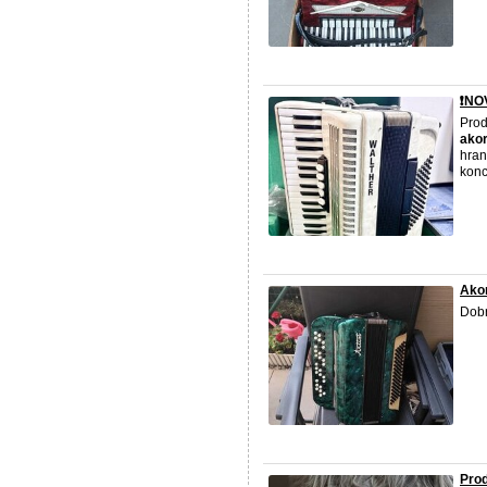
❗️N
Pro
ako
hran
konc
Ako
Dobr
Prod