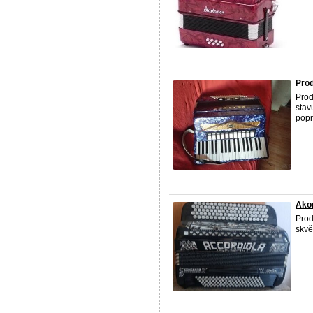
Prod
Pro
stav
popr
Akor
Pro
skvěl