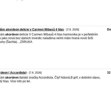
ám akordeon delicie v Carmen 96basů 4 hlas
Do
- [7.8. 2026]
dám
akordeon
delicie V Carmen 96basů 4 hlas harmonika je v perfektním
u jako nová bez dalsich investic nalaďena velmi málo hraná nové širši
uhy (Šachta). , ZÁRUKA
deon ( Accordiola)
32
- [7.8. 2026]
dám
akordeon
italské značky Accordiola. Čtyř hlásná,B grif, v dobrém stavu,
ý hlas. Více info po tel.