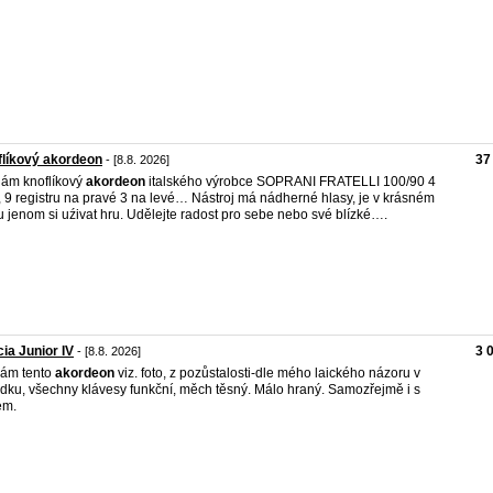
líkový akordeon
37
- [8.8. 2026]
ám knoflíkový
akordeon
italského výrobce SOPRANI FRATELLI 100/90 4
, 9 registru na pravé 3 na levé… Nástroj má nádherné hlasy, je v krásném
u jenom si uźivat hru. Udělejte radost pro sebe nebo své blízké….
cia Junior IV
3 
- [8.8. 2026]
ám tento
akordeon
viz. foto, z pozůstalosti-dle mého laického názoru v
dku, všechny klávesy funkční, měch těsný. Málo hraný. Samozřejmě i s
em.