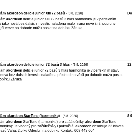
ám akordeon delicie junior XIII 72 basů
Do
- [8.8. 2026]
dám
akordeon
delicie junior XIII 72 basů 3 hlas harmonika je v perfektním
u jako nová bez dalsich investic nalaďena malo hrana nové širší popruhy
jší verze po dohoďe múžu poslat na dobírku Záruka
ám akordeon delicie junior 72 basů 3 hlas
12
- [8.8. 2026]
dám
akordeon
delicie junior 72 basů 3 hlas harmonika je v perfektním stavu
 nová bez dalsich investic nalaďena přechod na větší po dohoďe múžu poslat
obírku Záruka
dám akordeon StarTone (harmoniku)
8 
- [8.8. 2026]
dám
akordeon
StarTone (harmoniku) pro začátečníky.
akordeon
StarTone
monika): Je vhodný pro začátečníky i pokročilé.
akordeon
obsahuje 22 kláves
basů Váha: 2,5 kg Odešlu i na dobírku Kontakt: 608 443 604