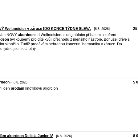
OVÝ Weltmeister v záruce ❗️DO KONCE TÝDNE SLEVA
25
- [6.8. 2026]
dám NOVÝ
akordeon
od Weltmeisteru s originálním příbalem a kufrem.
rdeon
byl koupený pro dítě kvůli přechodu z menšího nástroje. Bohužel dříve s
ím skončilo. Tudíž prodávám nehranou koncertní harmoniku v záruce. Do
e týdne jsem ochotný ...
rdeon
5 
- [6.8. 2026]
ij den
prodam
knoflikovu akordion
ám akordeon Delicia Junior IV
8 
- [6.8. 2026]