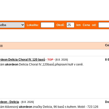
Lokalita:
Okolí:
km Cena od:
Ce
08
deon Delicia Choral IV. 120 basů
8 
-
TOP
- [8.8. 2026]
dám
akordeon
Delicia Choral IV.,120basů,přepravní kufr v ceně.
deon - Delicia
Do
- [8.8. 2026]
dám klávesový
akordeon
značky Delicia, 96 basů s kufrem. Mobil - 723 126