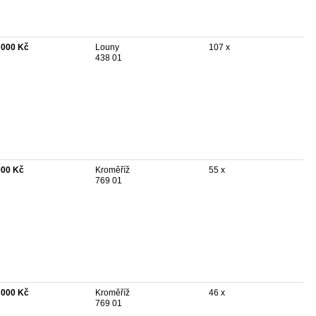
 000 Kč
Louny
107 x
438 01
000 Kč
Kroměříž
55 x
769 01
 000 Kč
Kroměříž
46 x
769 01