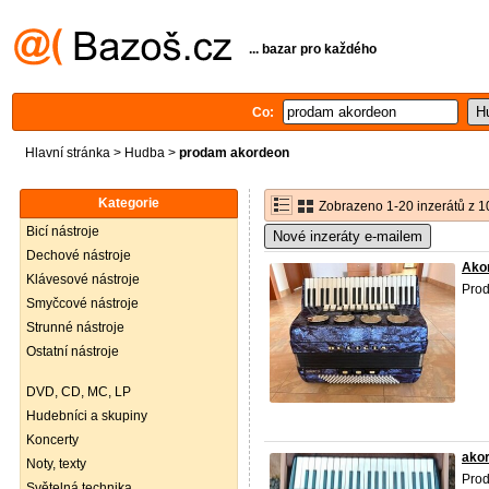
... bazar pro každého
Co:
Hlavní stránka
>
Hudba
>
prodam akordeon
Kategorie
Zobrazeno 1-20 inzerátů z 1
Bicí nástroje
Nové inzeráty e-mailem
Dechové nástroje
Akor
Klávesové nástroje
Pro
Smyčcové nástroje
Strunné nástroje
Ostatní nástroje
DVD, CD, MC, LP
Hudebníci a skupiny
Koncerty
akor
Noty, texty
Pro
Světelná technika