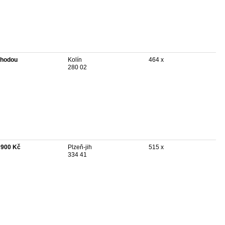
hodou
Kolín
464 x
280 02
 900 Kč
Plzeň-jih
515 x
334 41