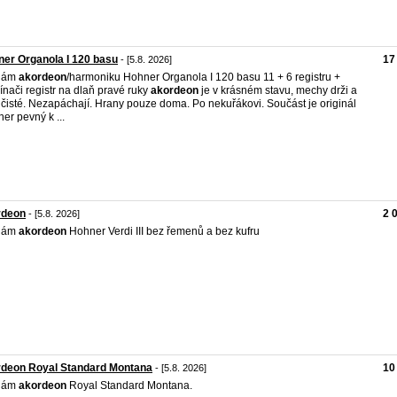
er Organola I 120 basu
17
- [5.8. 2026]
dám
akordeon
/harmoniku Hohner Organola I 120 basu 11 + 6 registru +
ínači registr na dlaň pravé ruky
akordeon
je v krásném stavu, mechy drži a
 čisté. Nezapáchají. Hrany pouze doma. Po nekuřákovi. Součást je originál
er pevný k ...
rdeon
2 
- [5.8. 2026]
dám
akordeon
Hohner Verdi III bez řemenů a bez kufru
rdeon Royal Standard Montana
10
- [5.8. 2026]
dám
akordeon
Royal Standard Montana.