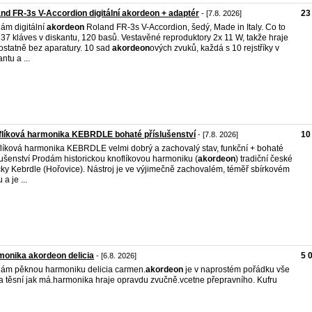
nd FR-3s V-Accordion digitální akordeon + adaptér
23
- [7.8. 2026]
ám digitální
akordeon
Roland FR-3s V-Accordion, šedý, Made in Italy. Co to
 37 kláves v diskantu, 120 basů. Vestavěné reproduktory 2x 11 W, takže hraje
statně bez aparatury. 10 sad
akordeon
ových zvuků, každá s 10 rejstříky v
ntu a ...
líková harmonika KEBRDLE bohaté příslušenství
10
- [7.8. 2026]
líková harmonika KEBRDLE velmi dobrý a zachovalý stav, funkční + bohaté
lušenství Prodám historickou knoflíkovou harmoniku (
akordeon
) tradiční české
ky Kebrdle (Hořovice). Nástroj je ve výjimečně zachovalém, téměř sbírkovém
 a je ...
onika akordeon delicia
5 
- [6.8. 2026]
ám pěknou harmoniku delicia carmen.
akordeon
je v naprostém pořádku vše
 a těsní jak má.harmonika hraje opravdu zvučně.vcetne přepravního. Kufru