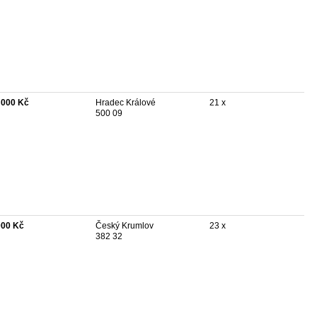
 000 Kč
Hradec Králové
21 x
500 09
000 Kč
Český Krumlov
23 x
382 32