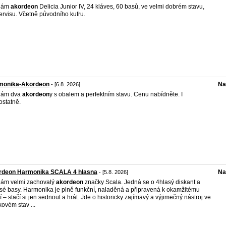
dám
akordeon
Delicia Junior IV, 24 kláves, 60 basů, ve velmi dobrém stavu,
ervisu. Včetně původního kufru.
monika-Akordeon
Na
- [6.8. 2026]
dám dva
akordeon
y s obalem a perfektním stavu. Cenu nabídněte. I
statně.
rdeon Harmonika SCALA 4 hlasna
Na
- [5.8. 2026]
ám velmi zachovalý
akordeon
značky Scala. Jedná se o 4hlasý diskant a
sé basy. Harmonika je plně funkční, naladěná a připravená k okamžitému
í – stačí si jen sednout a hrát. Jde o historicky zajímavý a výjimečný nástroj ve
kovém stav ...