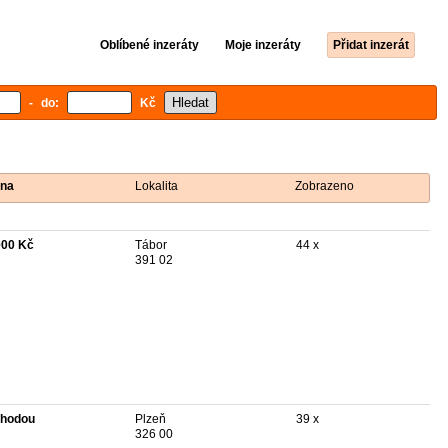
Oblíbené inzeráty
Moje inzeráty
Přidat inzerát
- do:
Kč
na
Lokalita
Zobrazeno
000 Kč
Tábor
44 x
391 02
hodou
Plzeň
39 x
326 00