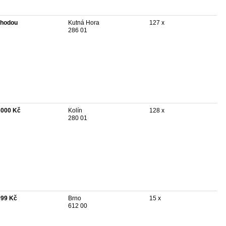
hodou
Kutná Hora
127 x
286 01
 000 Kč
Kolín
128 x
280 01
999 Kč
Brno
15 x
612 00