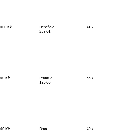
 000 Kč
Benešov
41 x
258 01
000 Kč
Praha 2
56 x
120 00
000 Kč
Brno
40 x