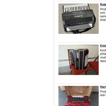
Rola
Prod
umí:
samo
diska
Knof
Knof
přís
znač
stavu
Harm
Prod
ladí