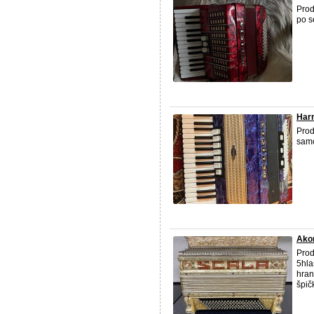
Pro
po s
Har
Pro
samo
Ako
Prod
5hla
hran
špič