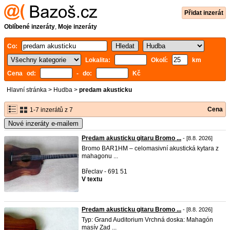
Přidat inzerát
Oblíbené inzeráty
,
Moje inzeráty
Co:
Lokalita:
Okolí:
km
Cena od:
- do:
Kč
Hlavní stránka
>
Hudba
>
predam akusticku
Cena
1-7 inzerátů z 7
Nové inzeráty e-mailem
Predam akusticku gitaru Bromo ...
- [8.8. 2026]
Bromo BAR1HM – celomasivní akustická kytara z
mahagonu ...
Břeclav - 691 51
V textu
Predam akusticku gitaru Bromo ...
- [8.8. 2026]
Typ: Grand Auditorium Vrchná doska: Mahagón
masív Zad ...