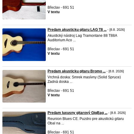
Břeclav - 691 51
V textu
Predam akusticku gitaru LAG T8 ...
- [8.8. 2026]
Akustický nástroj Lag Tramontane 88 T88A
Auditorium Aco ...
Břeclav - 691 51
V textu
Predam akusticku gitaru Bromo ...
- [8.8. 2026]
Vrchná doska: Smrek masívny (Solid Spruce)
Zadná doska ...
Břeclav - 691 51
V textu
Predam luxusny gitarový GigBag ...
- [8.8. 2026]
Reunion Blues CE. Puzdro pre akustickú gitaru
Obal na ...
Břeclav - 691 51