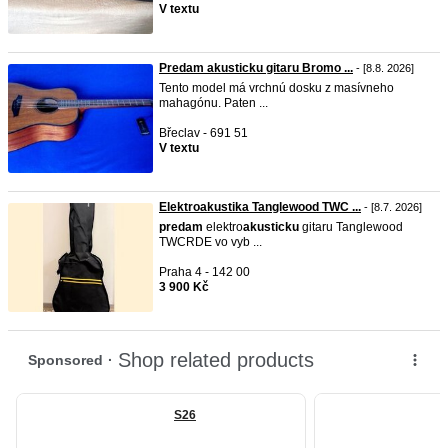
V textu
Predam akusticku gitaru Bromo ...
- [8.8. 2026]
Tento model má vrchnú dosku z masívneho
mahagónu. Paten ...
Břeclav - 691 51
V textu
Elektroakustika Tanglewood TWC ...
- [8.7. 2026]
predam
elektro
akusticku
gitaru Tanglewood
TWCRDE vo vyb ...
Praha 4 - 142 00
3 900 Kč