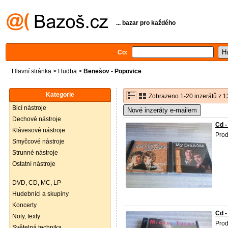
... bazar pro každého
Co:
Hlavní stránka
>
Hudba
>
Benešov - Popovice
Kategorie
Zobrazeno 1-20 inzerátů z 1
Bicí nástroje
Nové inzeráty e-mailem
Dechové nástroje
Cd -
Klávesové nástroje
Prod
Smyčcové nástroje
Strunné nástroje
Ostatní nástroje
DVD, CD, MC, LP
Hudebníci a skupiny
Koncerty
Cd -
Noty, texty
Prod
Světelná technika