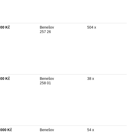
900 Kč
Benešov
504 x
257 26
500 Kč
Benešov
38 x
258 01
 000 Kč
Benešov
54 x