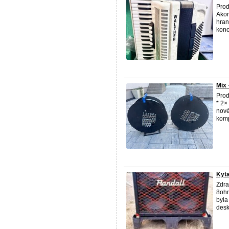
Prod
Akor
hran
konc
Mix 
Prod
* 2×
nové
komp
Kyt
Zdra
8ohm
byla
desk