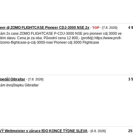
neer dj ZOMO FLIGHTCASE Pioneer CDJ-3000 NSE 2x
4 
-
TOP
- [7.8. 2026]
dám 2x case ZOMO FLIGHTCASE P-CDJ-3000 NSE pro pioneer cdj 3000 ve
lém stavu. Cena je za oba. Původní cena 12 800,- (profidj) https://www.profi-
z/zomo-flightcase-p-cdj-3000-nse/ Pioneer cdj 3000 Flightcase
pedál Gibraltar
3 
- [7.8. 2026]
ám dvojšlapku Gibraltar
OVÝ Weltmeister v záruce ❗️DO KONCE TÝDNE SLEVA
25
- [6.8. 2026]