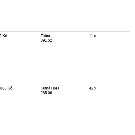
0 Kč
Tábor
11 x
391 52
 000 Kč
Kutná Hora
42 x
285 06