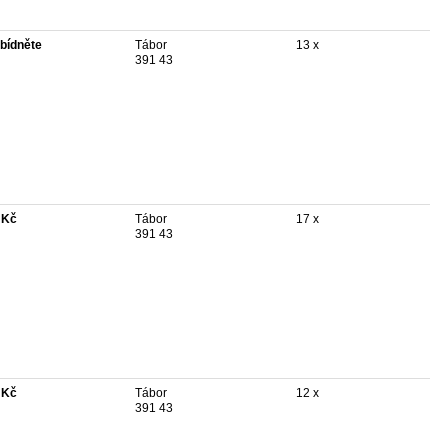
bídněte
Tábor
13 x
391 43
 Kč
Tábor
17 x
391 43
 Kč
Tábor
12 x
391 43