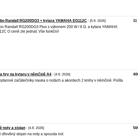
bo Randall RG200DG3 + kytara YAMAHA EG112C
11
- [5.8. 2026]
o Randall RG200DG3 Plus s výkonem 200 W / 8 Ω. a kytara YAMAHA
2C O ceně zle jednat. Vše funkční!
a hry na kytaru v němčině A4
40
- [4.8. 2026]
kytarové začátečníky nauka o notách a akordech 2 knihy v němčině. Pošta
é noty a stojan
50
- [4.8. 2026]
ý dřevěný stojan na noty a spousta not.