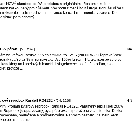
ám NOVÝ akordeon od Weltmeisteru s originálním příbalem a kufrem.
deon byl koupený pro dítě kvůli přechodu z menšího nástroje. Bohužel dříve s
ím skončilo. Tudíž prodávám nehranou koncertní harmoniku v záruce. Do
e týdne jsem ochotný ...
+ 2x párák
Na
- [5.8. 2026]
ám zvukařskou sestavu: * Alesis AudioPro 12/16 (2×600 W) * Přepravní case
 párák cca 30 až 35 m na navijáku Vše 100% funkční. Páráky jsou po servisu,
 konektory na kabelových koncích i stageboxech. Ideálně prodám jako
let, protože ...
arový reprobox Randall RG412E
4 
- [5.8. 2026]
vím, Prodám kytarový reprobox Randall RG412E. Parametry repra jsou 200W
. Reprobox je opravovaný, byla přepravcem proražena vrchní deska. Deska
 vyrovnána, podložena a prošroubována. Naprosto bez vlivu na zvuk. Vrch
y je potažen gumo ...