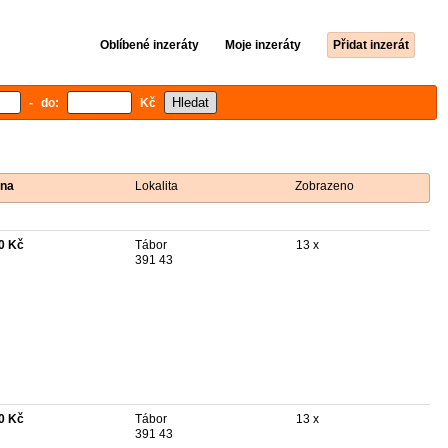
Oblíbené inzeráty
Moje inzeráty
Přidat inzerát
- do:
Kč
na
Lokalita
Zobrazeno
0 Kč
Tábor
13 x
391 43
0 Kč
Tábor
13 x
391 43