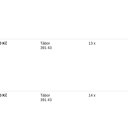
0 Kč
Tábor
13 x
391 43
0 Kč
Tábor
14 x
391 43