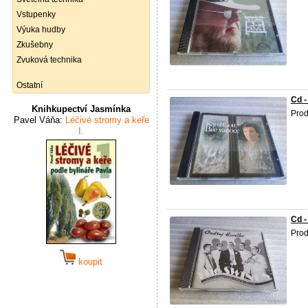
Vstupenky
Výuka hudby
Zkušebny
Zvuková technika
Ostatní
Cd -
Knihkupectví Jasmínka
Prod
Pavel Váňa:
Léčivé stromy a keře
I.
Cd -
Prod
koupit