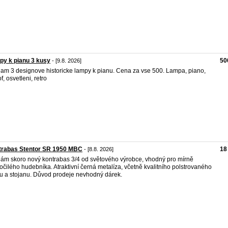
y k pianu 3 kusy
50
- [9.8. 2026]
am 3 designove historicke lampy k pianu. Cena za vse 500. Lampa, piano,
f, osvetleni, retro
trabas Stentor SR 1950 MBC
18
- [8.8. 2026]
ám skoro nový kontrabas 3/4 od světového výrobce, vhodný pro mírně
očilého hudebníka. Atraktivní černá metalíza, včetně kvalitního polstrovaného
u a stojanu. Důvod prodeje nevhodný dárek.