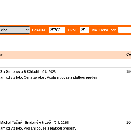
Lokalita:
Okolí:
km Cena od:
Ce
30
 2 x Simonová & Chladil
15
- [9.8. 2026]
ám cd viz foto. Cena za obě . Poslání pouze s platbou předem.
 Michal Tučný - Snídaně v trávě
10
- [9.8. 2026]
ám cd viz foto. Poslání pouze s platbou předem.