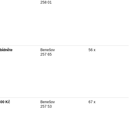
258 01
bídněte
Benešov
56 x
257 65
500 Kč
Benešov
67 x
257 53