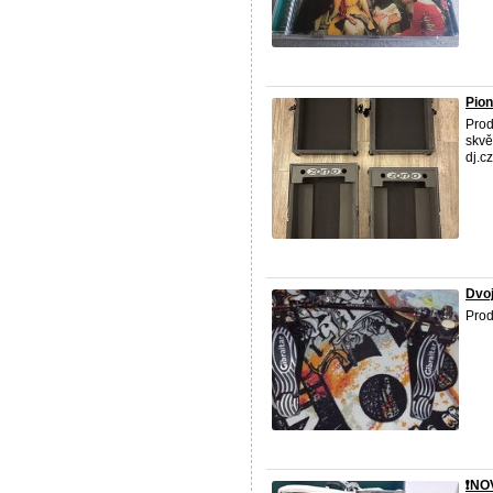
Pio
Pro
skvě
dj.c
Dvoj
Prod
❗️N