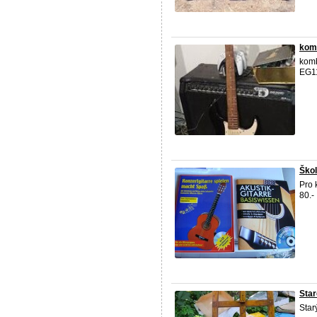
kom
komb
EG11
Škol
Pro 
80.-
Star
Star