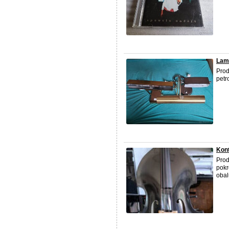
Lamp
Prod
petro
Kon
Prod
pokr
obal