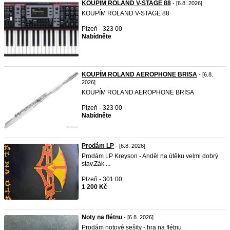
KOUPÍM ROLAND V-STAGE 88
- [6.8. 2026]
KOUPÍM ROLAND V-STAGE 88
Plzeň - 323 00
Nabídněte
KOUPÍM ROLAND AEROPHONE BRISA
- [6.8.
2026]
KOUPÍM ROLAND AEROPHONE BRISA
Plzeň - 323 00
Nabídněte
Prodám LP
- [6.8. 2026]
Prodám LP Kreyson - Anděl na útěku velmi dobrý
stav.Zák ...
Plzeň - 301 00
1 200 Kč
Noty na flétnu
- [6.8. 2026]
Prodám notové sešity - hra na flétnu