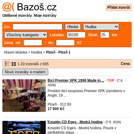
Přidat inzerát
Oblíbené inzeráty
,
Moje inzeráty
Co:
Lokalita:
Okolí:
km
Cena od:
- do:
Kč
Hlavní stránka
>
Hudba
>
Plzeň - Plzeň 1
Cena
1-20 inzerátů z 685
Nové inzeráty e-mailem
Bicí Premier XPK 1996 Made in ...
-
TOP
- [7.8.
2026]
Prodám bicí soupravu Premier XPK (vyrobeno v
Anglii, 19 ...
Plzeň - 312 00
17 900 Kč
Koupím CD Eges - Modrá hodina
- [7.8. 2026]
Koupím CD Eges - Modrá hodina. Pouze v
perfektním stavu ...