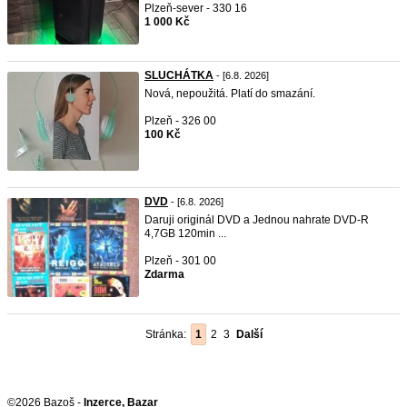
Plzeň-sever - 330 16
1 000 Kč
SLUCHÁTKA
- [6.8. 2026]
Nová, nepoužitá. Platí do smazání.
Plzeň - 326 00
100 Kč
DVD
- [6.8. 2026]
Daruji originál DVD a Jednou nahrate DVD-R
4,7GB 120min ...
Plzeň - 301 00
Zdarma
Stránka:
1
2
3
Další
©2026 Bazoš -
Inzerce, Bazar