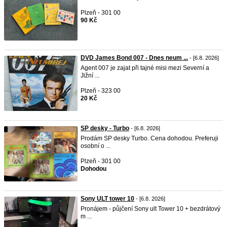
Plzeň - 301 00
90 Kč
DVD James Bond 007 - Dnes neum ...
- [6.8. 2026]
Agent 007 je zajat při tajné misi mezi Severní a
Jižní ...
Plzeň - 323 00
20 Kč
SP desky - Turbo
- [6.8. 2026]
Prodám SP desky Turbo. Cena dohodou. Preferuji
osobní o ...
Plzeň - 301 00
Dohodou
Sony ULT tower 10
- [6.8. 2026]
Pronájem - půjčení Sony ult Tower 10 + bezdrátový
m ...