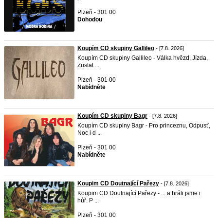
Plzeň - 301 00
Dohodou
Koupím CD skupiny Gallileo
- [7.8. 2026]
Koupím CD skupiny Gallileo - Válka hvězd, Jízda,
Zůstat ...
Plzeň - 301 00
Nabídněte
Koupím CD skupiny Bagr
- [7.8. 2026]
Koupím CD skupiny Bagr - Pro princeznu, Odpusť,
Noc i d ...
Plzeň - 301 00
Nabídněte
Koupim CD Doutnající Pařezy
- [7.8. 2026]
Koupim CD Doutnající Pařezy - ... a hráli jsme i
hůř. P ...
Plzeň - 301 00