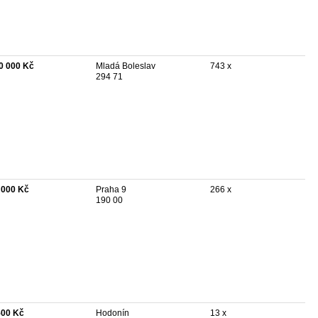
0 000 Kč
Mladá Boleslav
743 x
294 71
 000 Kč
Praha 9
266 x
190 00
500 Kč
Hodonín
13 x