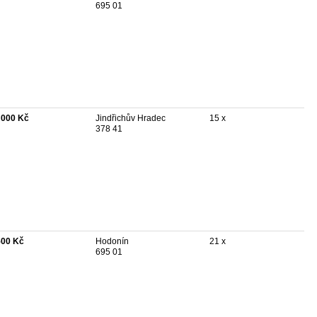
695 01
 000 Kč
Jindřichův Hradec
15 x
378 41
500 Kč
Hodonín
21 x
695 01