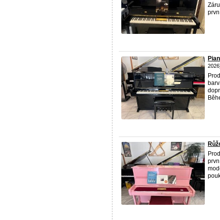
Záru
prvn
Pian
2026
Pro
barv
dopr
Běhe
Růžo
Prod
prvn
mode
pouk