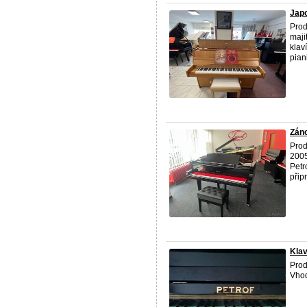
Japo
Prod
maji
klav
pian
Záno
Pro
2005
Petr
přip
Klav
Pro
Vhod