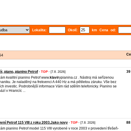
Lokalita:
Okolí:
km Cena od:
Ce
54
ír, piano, pianino Petrof
39
-
TOP
- [7.8. 2026]
ám kvalitní pianino Petrof www.
klavir
ypianina.cz . Nástroj má seřízenou
aniku. Je naladěný na frekvenci A 440 Hz a má pětiletou záruku. Vše bez
ích investic. Podrobnější informace Vám rád sdělím telefonicky. Pianino se
ází v Hranicíc ...
vní Petrof 115 VIII z roku 2003.Jako novy
88
-
TOP
- [7.8. 2026]
ám pianino Petrof model 115 VIII vyrobené v roce 2003 v provedení třešeň-