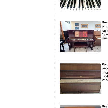
Bost
Prod
Desi
3 pe
klaví
Pian
Pro
109c
mode
Vhod
Digi