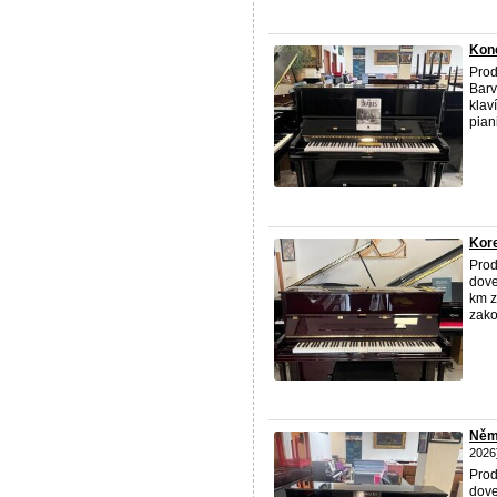
Konc
Prod
Barv
klav
pian
Kore
Prod
dove
km z
zako
Něme
2026
Prod
dove