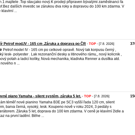
n.1.majitele .Top stav,jako nový.K prodeji připraven bývalými zaměstnanci fa
of.Bez dalších investic se zárukou dva roky a dopravou do 100 km zdarma. V
klavírní ...
ír Petrof mod.IV - 165 cm .Záruka a doprava po ČR
37
-
TOP
- [7.8. 2026]
ir
Petrof model IV - 165 cm po celkové opravě. Nový lak korpusu černý ,
ký lesk- polyester . Lak rezonanční desky a litinového rámu,, nový kolicnik ,
nový potah a ladicí kolíky, Nová mechanika, kladivka Renner a dusítka atd.
 nového n ...
vné piano Yamaha - silent systém, záruka 5 let.
15
-
TOP
- [7.8. 2026]
ám téměř nové pianino Yamaha B3E pe SC3 vyšší řada 120 cm, silent
ém, barva černá, vysoký, lesk. Koupeno nově v roku 2024, 3 pedály s
rátorem. Záruka 5 let, doprava do 100 km zdarma. V ceně je klavírní židle a
az na první ladění. Běhe ...