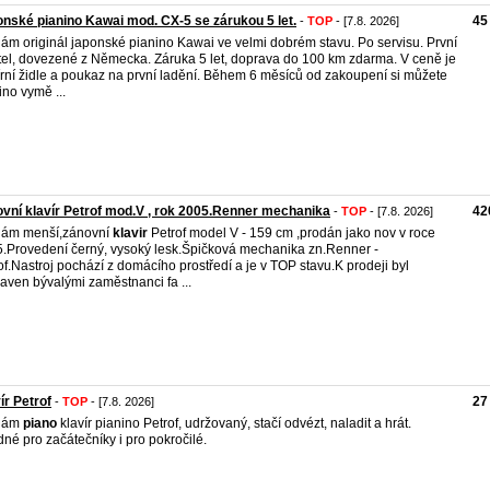
nské pianino Kawai mod. CX-5 se zárukou 5 let.
45
-
TOP
- [7.8. 2026]
ám originál japonské pianino Kawai ve velmi dobrém stavu. Po servisu. První
tel, dovezené z Německa. Záruka 5 let, doprava do 100 km zdarma. V ceně je
írní židle a poukaz na první ladění. Během 6 měsíců od zakoupení si můžete
ino vymě ...
vní klavír Petrof mod.V , rok 2005.Renner mechanika
42
-
TOP
- [7.8. 2026]
dám menší,zánovní
klavir
Petrof model V - 159 cm ,prodán jako nov v roce
.Provedení černý, vysoký lesk.Špičková mechanika zn.Renner -
of.Nastroj pochází z domácího prostředí a je v TOP stavu.K prodeji byl
raven bývalými zaměstnanci fa ...
ír Petrof
27
-
TOP
- [7.8. 2026]
dám
piano
klavír pianino Petrof, udržovaný, stačí odvézt, naladit a hrát.
né pro začátečníky i pro pokročilé.