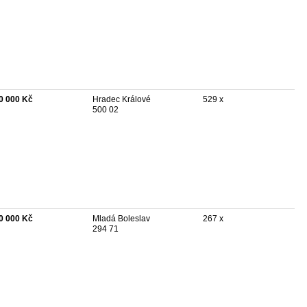
0 000 Kč
Hradec Králové
529 x
500 02
0 000 Kč
Mladá Boleslav
267 x
294 71