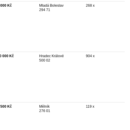
 000 Kč
Mladá Boleslav
268 x
294 71
0 000 Kč
Hradec Králové
904 x
500 02
 500 Kč
Mělník
119 x
276 01