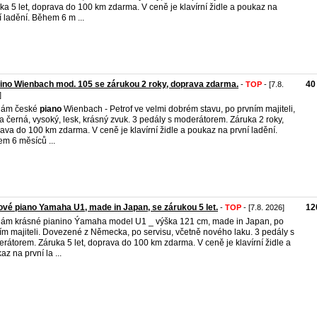
ka 5 let, doprava do 100 km zdarma. V ceně je klavírní židle a poukaz na
í ladění. Během 6 m ...
ino Wienbach mod. 105 se zárukou 2 roky, doprava zdarma.
40
-
TOP
- [7.8.
]
dám české
piano
Wienbach - Petrof ve velmi dobrém stavu, po prvním majiteli,
a černá, vysoký, lesk, krásný zvuk. 3 pedály s moderátorem. Záruka 2 roky,
ava do 100 km zdarma. V ceně je klavírní židle a poukaz na první ladění.
m 6 měsíců ...
vé piano Yamaha U1, made in Japan, se zárukou 5 let.
12
-
TOP
- [7.8. 2026]
ám krásné pianino Ýamaha model U1 _ výška 121 cm, made in Japan, po
ím majiteli. Dovezené z Německa, po servisu, včetně nového laku. 3 pedály s
rátorem. Záruka 5 let, doprava do 100 km zdarma. V ceně je klavírní židle a
az na první la ...