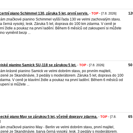
ertní piano Schimmel 130, záruka 5 let, první servis.
12
-
TOP
- [7.8. 2026]
ám značkové pianino Schimmel vyšší řada 130 ve velmi zachovalým stavu.
a černá vysoký, lesk. Záruka 5 let, doprava do 100 km zdarma. V ceně je
írní židle a poukaz na první ladění. Během 6 měsíců od zakoupení si můžete
ino vyměnit bezp ...
jské pianino Samick SU-118 se zárukou 5 let.
50
-
TOP
- [7.8. 2026]
ám krásné pianino Samick ve velmi dobrém stavu, po prvním majiteli,
zené ze Skandinávie, 3 pedály s moderátorem. Záruka 5 let, doprava do 100
darma. V ceně je klavírní židle a poukaz na první ladění. Během 6 měsíců od
upení si můžete ...
cké piano May se zárukou 5 let, včetně dopravy zdarma.
65
-
TOP
- [7.8.
]
ám značkové pianino May - Berlin ve velmi dobrém stavu, první majitel,
zené ze Skandinávie, barva černá vysoký, lesk. 3 pedály s moderátorem.