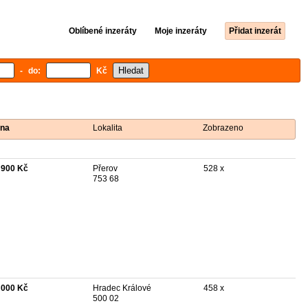
Oblíbené inzeráty
Moje inzeráty
Přidat inzerát
- do:
Kč
na
Lokalita
Zobrazeno
 900 Kč
Přerov
528 x
753 68
 000 Kč
Hradec Králové
458 x
500 02