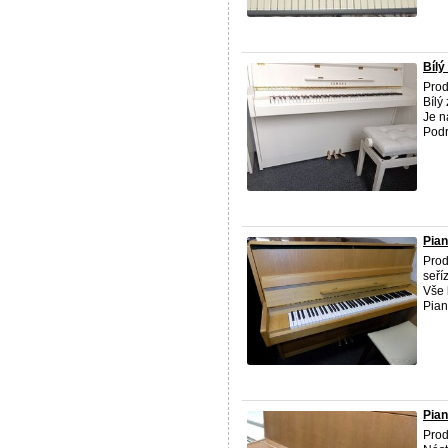
Bílý
Prod
Bílý
Je n
Podr
Pian
Pro
seří
Vše 
Pian
Pian
Pro