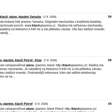
 klavír, piano, pianino Yamaha
59
- [7.8. 2026]
ám krásné bílé pianino Yamaha. Originální mechanika s kvalitními kladívky.
 zachovalý povrch. www.
klavir
ypianina.cz . Nástroj má seřízenou mechaniku.
aladěný na frekvenci A 440 Hz a má pětiletou záruku. Vše bez dalších investic.
obněj ...
o, pianino, klavír Petrof - Klug
59
- [7.8. 2026]
dám celopancéřové
piano
, pianino, klavír. http://
klavir
ypianina.cz/. Nástroj má
zenou mechaniku. Je naladěný na frekvenci A 440 Hz a má pětiletou záruku.
bez dalších investic. Podrobnější informace Vám rád sdělím telefonicky.
ino se na ...
o, pianino, klavír Petrof
44
- [7.8. 2026]
dám celopancéřové
piano
, pianino, klavír Petrof. http://
klavir
ypianina.cz/.