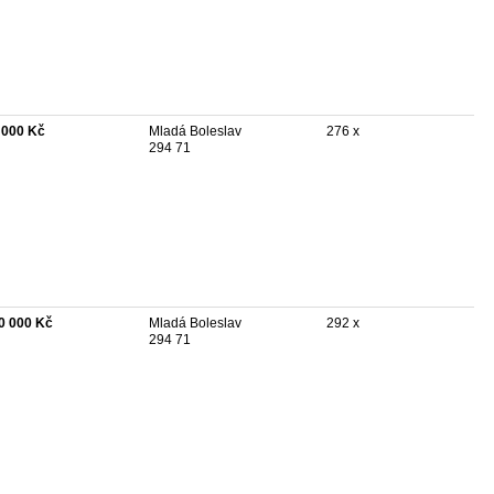
 000 Kč
Mladá Boleslav
276 x
294 71
0 000 Kč
Mladá Boleslav
292 x
294 71