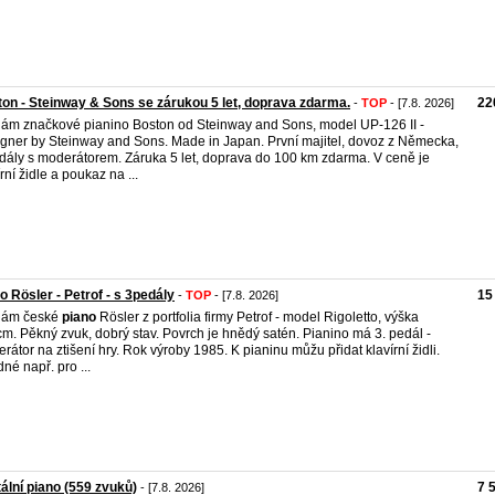
on - Steinway & Sons se zárukou 5 let, doprava zdarma.
22
-
TOP
- [7.8. 2026]
ám značkové pianino Boston od Steinway and Sons, model UP-126 II -
gner by Steinway and Sons. Made in Japan. První majitel, dovoz z Německa,
dály s moderátorem. Záruka 5 let, doprava do 100 km zdarma. V ceně je
rní židle a poukaz na ...
o Rösler - Petrof - s 3pedály
15
-
TOP
- [7.8. 2026]
dám české
piano
Rösler z portfolia firmy Petrof - model Rigoletto, výška
m. Pěkný zvuk, dobrý stav. Povrch je hnědý satén. Pianino má 3. pedál -
rátor na ztišení hry. Rok výroby 1985. K pianinu můžu přidat klavírní židli.
né např. pro ...
tální piano (559 zvuků)
7 
- [7.8. 2026]