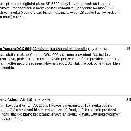
ám přenosné digitální
piano
SP-5500: plný klavírní rozsah 88 klapek s
ívkovou mechanikou a nastavitelnou dynamikou, polyfonie 64 hlasů, 559
telných zvuků (včetně 9 sad bicích), okamžitý výběr 28 zvuků tlačítky, vrstvení
 (dual) a roz ...
no YamahaDGX-660(88 kláves, kladívková mechanika)
15
- [7.8. 2026]
ám digitální
piano
Yamaha DGX-660 v černém provedení. Nástroj je ve
lém stavu, plně funkční a byl používán pouze v domácím prostředí. Jedná se
eální volbu jak pro začínající klavíristy (do ZUŠ), tak pro pokročilé hráče, kteří
í kombin ...
vesy Ashton AK 110
2 
- [7.8. 2026]
ám keyboard Ashton AK 110: 61 kláves s dynamikou, 157 zvuků včetně
dardu GM a šesti sad bicích, vrstvení zvuků Dual, tlačítko sustain pro delší
í tónu, tlačítko
piano
pro okamžité vyvolání zvuku klavíru, 100 doprovodných
 s více způs ...