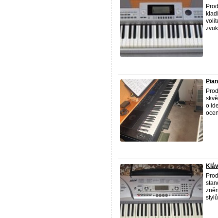
Prod
klad
voli
zvuků
Pia
Prod
skvě
o id
ocen
Klá
Prod
stan
zněn
stylů