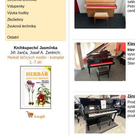
saté
Vstupenky
Petr
ceně 
Výuka hudby
Zkušebny
Zvuková technika
Ostatní
Klav
Knihkupectví Jasmínka
klav
Jiří Janča, Josef A. Zentrich:
vyso
Herbář léčivých rostlin - komplet
stru
1.-7.díl
Stav
Záno
Prod
syst
mode
pouk
koupit