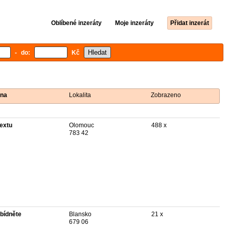
Oblíbené inzeráty
Moje inzeráty
Přidat inzerát
- do:
Kč
na
Lokalita
Zobrazeno
textu
Olomouc
488 x
783 42
bídněte
Blansko
21 x
679 06