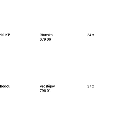
190 Kč
Blansko
34 x
679 06
hodou
Prostějov
37 x
796 01