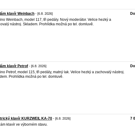
dám klavír Weinbach
Do
- [6.8. 2026]
ino Weinbach, model 117, tři pedály. Nový moderátor. Velice hezký a
ovalý nástroj. Skladem. Prohlídka možná po tel. domluvě.
ám klavír Petrof
Do
- [6.8. 2026]
ino Petrof, model 115, tři pedály, matný lak. Velice hezký a zachovalý nástroj.
dem. Prohlídka možná po tel. domluvě.
trický klavír KURZWEIL KA-70
7 
- [6.8. 2026]
ám klavír ve výborném stavu.