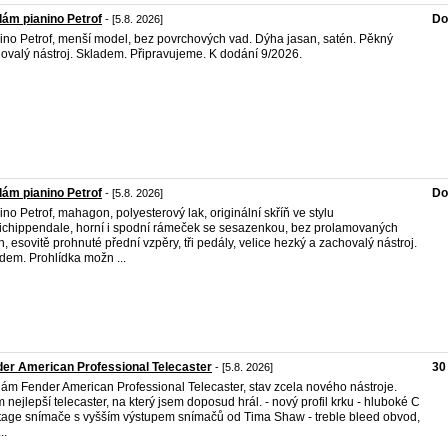
ám pianino Petrof
Do
- [5.8. 2026]
ino Petrof, menší model, bez povrchových vad. Dýha jasan, satén. Pěkný
ovalý nástroj. Skladem. Připravujeme. K dodání 9/2026.
ám pianino Petrof
Do
- [5.8. 2026]
ino Petrof, mahagon, polyesterový lak, originální skříň ve stylu
chippendale, horní i spodní rámeček se sesazenkou, bez prolamovaných
h, esovitě prohnuté přední vzpěry, tři pedály, velice hezký a zachovalý nástroj.
dem. Prohlídka možn ...
er American Professional Telecaster
30
- [5.8. 2026]
ám Fender American Professional Telecaster, stav zcela nového nástroje.
m nejlepší telecaster, na který jsem doposud hrál. - nový profil krku - hluboké C
ntage snímače s vyšším výstupem snímačů od Tima Shaw - treble bleed obvod,
..