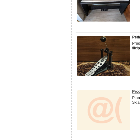
Pedá
Prod
filc/
Pro
Pian
Skla