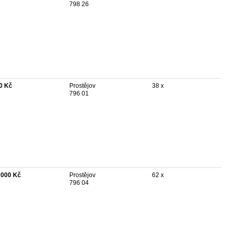
798 26
0 Kč
Prostějov
38 x
796 01
 000 Kč
Prostějov
62 x
796 04