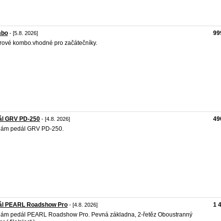
bo
99
- [5.8. 2026]
rové kombo.vhodné pro začátečníky.
ál GRV PD-250
49
- [4.8. 2026]
dám pedál GRV PD-250.
ál PEARL Roadshow Pro
1 
- [4.8. 2026]
ám pedál PEARL Roadshow Pro. Pevná základna, 2-řetěz Oboustranný