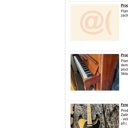
Prod
Pian
zach
Prod
Pian
demi
ploc
Skla
Fend
Prod
Zatí
- vi
při j .