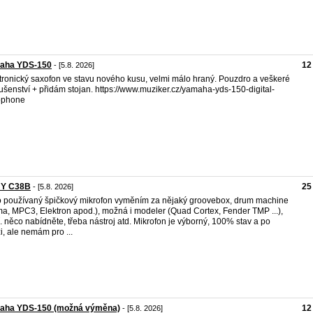
aha YDS-150
12
- [5.8. 2026]
tronický saxofon ve stavu nového kusu, velmi málo hraný. Pouzdro a veškeré
lušenství + přidám stojan. https://www.muziker.cz/yamaha-yds-150-digital-
ophone
Y C38B
25
- [5.8. 2026]
 používaný špičkový mikrofon vyměním za nějaký groovebox, drum machine
a, MPC3, Elektron apod.), možná i modeler (Quad Cortex, Fender TMP ...),
. něco nabídněte, třeba nástroj atd. Mikrofon je výborný, 100% stav a po
zi, ale nemám pro ...
aha YDS-150 (možná výměna)
12
- [5.8. 2026]