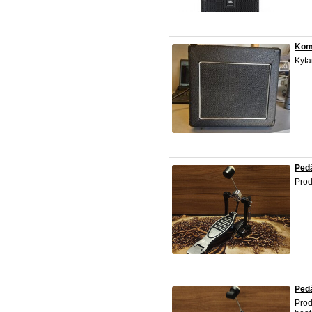
Kom
Kyta
Ped
Pro
Ped
Prod