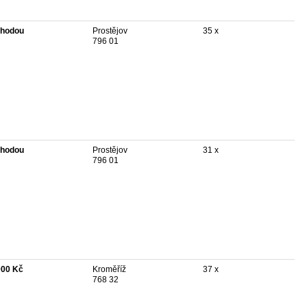
hodou
Prostějov
35 x
796 01
hodou
Prostějov
31 x
796 01
000 Kč
Kroměříž
37 x
768 32