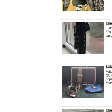
Yam
Elek
přís
sax
SON
Málo
(Som
popř
revi
Yam