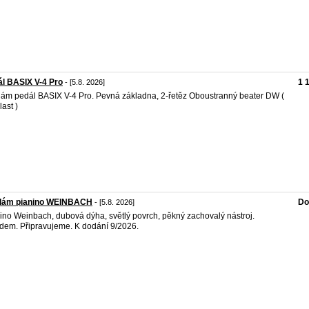
l BASIX V-4 Pro
1 
- [5.8. 2026]
ám pedál BASIX V-4 Pro. Pevná základna, 2-řetěz Oboustranný beater DW (
plast )
dám pianino WEINBACH
Do
- [5.8. 2026]
ino Weinbach, dubová dýha, světlý povrch, pěkný zachovalý nástroj.
dem. Připravujeme. K dodání 9/2026.