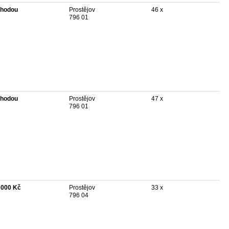
hodou
Prostějov
46 x
796 01
hodou
Prostějov
47 x
796 01
 000 Kč
Prostějov
33 x
796 04