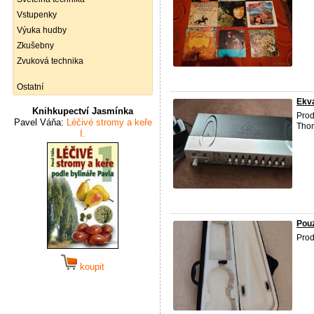
Vstupenky
Výuka hudby
Zkušebny
Zvuková technika
Ostatní
Ekva
Knihkupectví Jasmínka
Prod
Pavel Váňa:
Léčivé stromy a keře
Thom
I.
Pouz
Prod
koupit