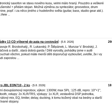
tronický saxofon ve stavu nového kusu, velmi málo hraný. Pouzdro a veškeré
lušenství + přidám stojan. Možná výměna za syntezátor, groovebox, drum
ine, popř. i za něco jiného z hudebního světa (guitar, bass, studio gear atd.).
://ww ...
dky 13 CD výborné do auta na cestování
26
- [5.8. 2026]
avuje R. Brzobohatý,, R. Lukavský, P. Štěpánek, L. Munzar V. Brodský, J.
áčová a další...stará dobrá garda ! Děti vyrostly, pohádky jsme v autě
ouchali všichni, pokud máte menší děti doporučuji vyzkoušet, uvidíte, že i vy
ádi zaposlou ...
ro JBL EON710 - 2 ks
18
- [5.8. 2026]
vní dvoupásmový reprobox, výkon: 1300W, max SPL: 125 dB, repro: 10"+1",
tooth, vstupy: 2x XLR/TRS, výstupy: 1x XLR, vestavěná DSP jednotka,
análový mix, EQ, limiter, delay, ducking, k tomu kožený obal na bedny a starší
ívané stojany.