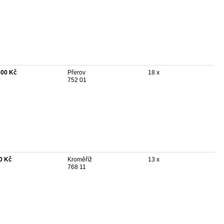
200 Kč
Přerov
18 x
752 01
0 Kč
Kroměříž
13 x
768 11