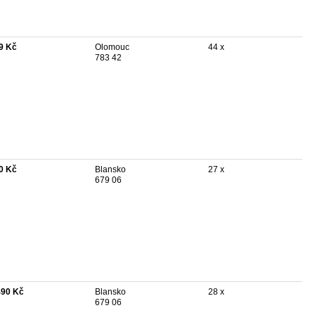
9 Kč
Olomouc
44 x
783 42
0 Kč
Blansko
27 x
679 06
490 Kč
Blansko
28 x
679 06