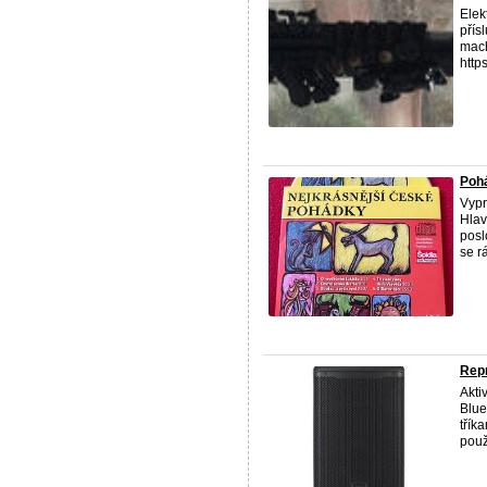
Elek
přís
mach
https
Pohá
Vypr
Hlav
posl
se r
Rep
Akti
Blue
třík
použ