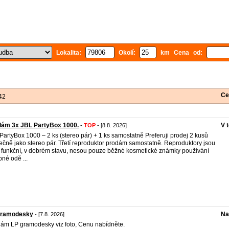
Lokalita:
Okolí:
km Cena od:
Ce
42
dám 3x JBL PartyBox 1000.
V 
-
TOP
- [8.8. 2026]
PartyBox 1000 – 2 ks (stereo pár) + 1 ks samostatně Preferuji prodej 2 kusů
ečně jako stereo pár. Třetí reproduktor prodám samostatně. Reproduktory jsou
 funkční, v dobrém stavu, nesou pouze běžné kosmetické známky používání
bné odě ...
gramodesky
Na
- [7.8. 2026]
ám LP gramodesky viz foto, Cenu nabídněte.