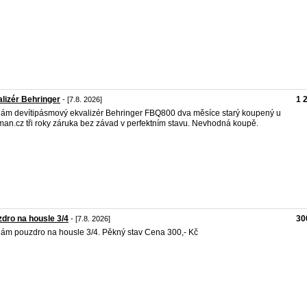
lizér Behringer
1 
- [7.8. 2026]
ám devítipásmový ekvalizér Behringer FBQ800 dva měsíce starý koupený u
an.cz tři roky záruka bez závad v perfektním stavu. Nevhodná koupě.
dro na housle 3/4
30
- [7.8. 2026]
ám pouzdro na housle 3/4. Pěkný stav Cena 300,- Kč