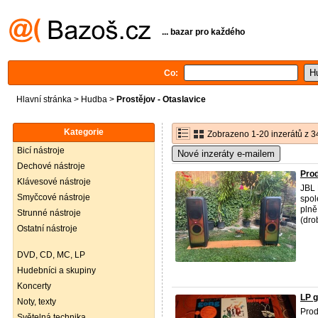
... bazar pro každého
Co:
Hlavní stránka
>
Hudba
>
Prostějov - Otaslavice
Kategorie
Zobrazeno 1-20 inzerátů z 3
Bicí nástroje
Nové inzeráty e-mailem
Dechové nástroje
Pro
Klávesové nástroje
JBL 
Smyčcové nástroje
spol
plně
Strunné nástroje
(dro
Ostatní nástroje
DVD, CD, MC, LP
Hudebníci a skupiny
Koncerty
LP 
Noty, texty
Prod
Světelná technika