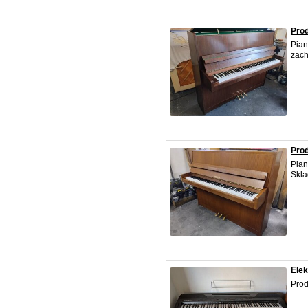
Pro
Pian
zach
Prod
Pian
Skla
Elek
Prod