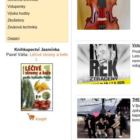
Vstupenky
Výuka hudby
Zkušebny
Zvuková technika
Ostatní
Vstu
Knihkupectví Jasmínka
Prod
Pavel Váňa:
Léčivé stromy a keře
Letn
I.
nemů
vstu
THE
V Br
zpěv
kape
koupit
konc