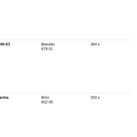
500 Kč
Blansko
364 x
678 01
arma
Brno
350 x
602 00