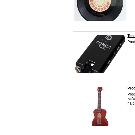
...
Tone
Prod
Prod
Prod
začá
na d