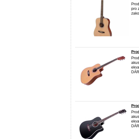
Prod
pro 
zako
Prod
Prod
akus
ekva
DÁRE
Prod
Prod
akus
ekva
DÁRE