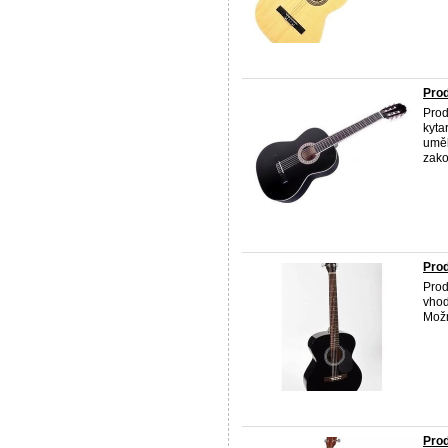
Prod
Prod
kyta
uměl
zako
Prod
Prod
vhod
Možn
Prod