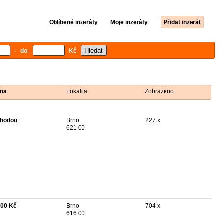
Oblíbené inzeráty
Moje inzeráty
Přidat inzerát
- do:
Kč
na
Lokalita
Zobrazeno
hodou
Brno
227 x
621 00
000 Kč
Brno
704 x
616 00