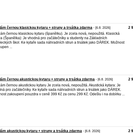
ám černou klasickou kytaru + struny a trsátka zdarma
2 
- [6.8. 2026]
ám černou klasickou kytaru (španělku). Je zcela nová, nepoužitá. Klasická
ra (Španělka): Je vhodná pro začátečníky a studenty na Základních
eckých škol. Ke kytaře sada náhradních strun a trsátek jako DÁREK. Možnost
upen ...
ám černou akustickou kytaru + struny a trsátka zdarma
2 
- [6.8. 2026]
ám černou akustickou kytaru Je zcela nová, nepoužitá. Akustická kytara: Je
ná pro začátečníky. Ke kytaře sada náhradních strun a trsátek jako DÁREK.
ost zakoupení pouzdra v ceně 399 Kč za cenu 299 Kč. Odešlu i na dobírku ...
ám akustickou kytaru + struny a trsátka zdarma
2 
- [6.8. 2026]