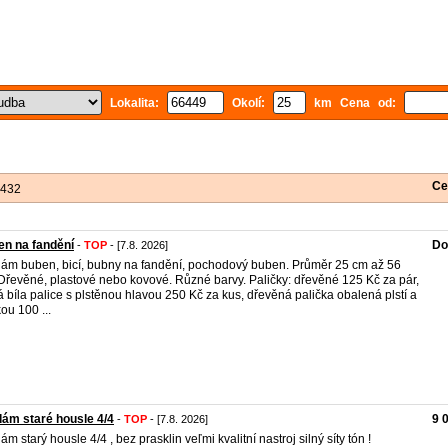
Lokalita:
Okolí:
km Cena od:
Ce
 432
n na fandění
Do
-
TOP
- [7.8. 2026]
ám buben, bicí, bubny na fandění, pochodový buben. Průměr 25 cm až 56
Dřevěné, plastové nebo kovové. Různé barvy. Paličky: dřevěné 125 Kč za pár,
á bíla palice s plstěnou hlavou 250 Kč za kus, dřevěná palička obalená plstí a
ou 100 ...
ám staré housle 4/4
9 
-
TOP
- [7.8. 2026]
ám starý housle 4/4 , bez prasklin veľmi kvalitní nastroj silný síty tón !