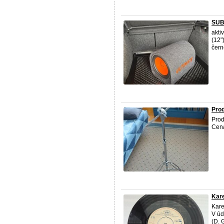
SUB
akti
(12"
čern
Prod
Prod
Cena
Kare
Kare
V úd
(D. 