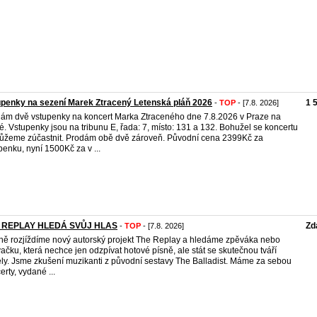
penky na sezení Marek Ztracený Letenská pláň 2026
1 
-
TOP
- [7.8. 2026]
ám dvě vstupenky na koncert Marka Ztraceného dne 7.8.2026 v Praze na
é. Vstupenky jsou na tribunu E, řada: 7, místo: 131 a 132. Bohužel se koncertu
žeme zúčastnit. Prodám obě dvě zároveň. Původní cena 2399Kč za
penku, nyní 1500Kč za v ...
 REPLAY HLEDÁ SVŮJ HLAS
Zd
-
TOP
- [7.8. 2026]
ně rozjíždíme nový autorský projekt The Replay a hledáme zpěváka nebo
ačku, která nechce jen odzpívat hotové písně, ale stát se skutečnou tváří
ly. Jsme zkušení muzikanti z původní sestavy The Balladist. Máme za sebou
erty, vydané ...