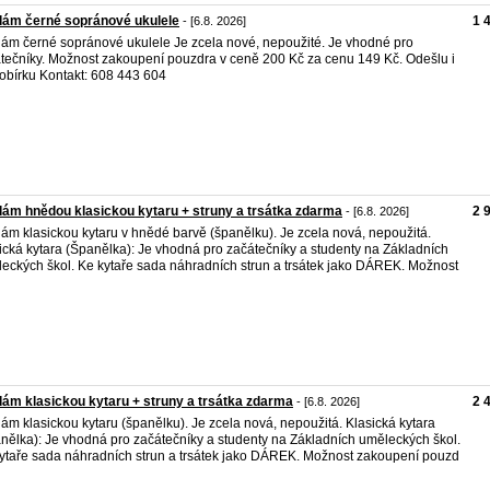
dám černé sopránové ukulele
1 
- [6.8. 2026]
ám černé sopránové ukulele Je zcela nové, nepoužité. Je vhodné pro
tečníky. Možnost zakoupení pouzdra v ceně 200 Kč za cenu 149 Kč. Odešlu i
obírku Kontakt: 608 443 604
ám hnědou klasickou kytaru + struny a trsátka zdarma
2 
- [6.8. 2026]
ám klasickou kytaru v hnědé barvě (španělku). Je zcela nová, nepoužitá.
ická kytara (Španělka): Je vhodná pro začátečníky a studenty na Základních
eckých škol. Ke kytaře sada náhradních strun a trsátek jako DÁREK. Možnost
ám klasickou kytaru + struny a trsátka zdarma
2 
- [6.8. 2026]
ám klasickou kytaru (španělku). Je zcela nová, nepoužitá. Klasická kytara
nělka): Je vhodná pro začátečníky a studenty na Základních uměleckých škol.
ytaře sada náhradních strun a trsátek jako DÁREK. Možnost zakoupení pouzd