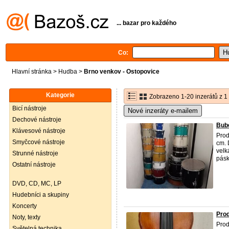
... bazar pro každého
Co:
Hlavní stránka
>
Hudba
>
Brno venkov - Ostopovice
Kategorie
Zobrazeno 1-20 inzerátů z 1
Bicí nástroje
Nové inzeráty e-mailem
Dechové nástroje
Bube
Klávesové nástroje
Prod
Smyčcové nástroje
cm. 
velk
Strunné nástroje
pásk
Ostatní nástroje
DVD, CD, MC, LP
Hudebníci a skupiny
Koncerty
Prod
Noty, texty
Prod
Světelná technika