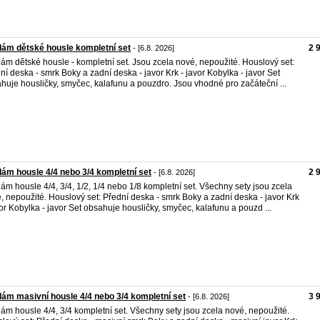
ám dětské housle kompletní set
2 
- [6.8. 2026]
ám dětské housle - kompletní set. Jsou zcela nové, nepoužité. Houslový set:
ní deska - smrk Boky a zadní deska - javor Krk - javor Kobylka - javor Set
huje housličky, smyčec, kalafunu a pouzdro. Jsou vhodné pro začáteční ...
ám housle 4/4 nebo 3/4 kompletní set
2 
- [6.8. 2026]
ám housle 4/4, 3/4, 1/2, 1/4 nebo 1/8 kompletní set. Všechny sety jsou zcela
, nepoužité. Houslový set: Přední deska - smrk Boky a zadní deska - javor Krk
vor Kobylka - javor Set obsahuje housličky, smyčec, kalafunu a pouzd ...
ám masivní housle 4/4 nebo 3/4 kompletní set
3 
- [6.8. 2026]
ám housle 4/4, 3/4 kompletní set. Všechny sety jsou zcela nové, nepoužité.