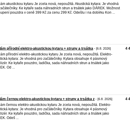
ám akustickou kytaru Je zcela nová, nepoužitá. Akustická kytara: Je vhodná
začátečníky. Ke kytaře sada náhradních strun a trsátek jako DÁREK. Možnost
upení pouzdra v ceně 399 Kč za cenu 299 Kč. Odešlu i na dobírku Kon ...
ám přírodní elektro-akustickou kytaru + struny a trsátka
4 
- [6.8. 2026]
ám přírodní elektro-akustickou kytaru Je zcela nová, nepoužitá. Elektro-
tická kytara: Je vhodná pro začátečníky. Kytara obsahuje 4 pásmový
lizér. Ke kytaře pouzdro, ladička, sada náhradních strun a trsátek jako
K. Od ...
ám černou elektro-akustickou kytaru + struny a trsátka z
4 
- [6.8. 2026]
ám černou elektro-akustickou kytaru Je zcela nová, nepoužitá. Elektro-
tická kytara: Je vhodná pro začátečníky. Kytara obsahuje 4 pásmový
lizér. Ke kytaře pouzdro, ladička, sada náhradních strun a trsátek jako
K. Odeš ...