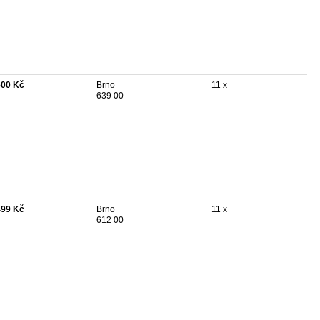
500 Kč
Brno
11 x
639 00
499 Kč
Brno
11 x
612 00