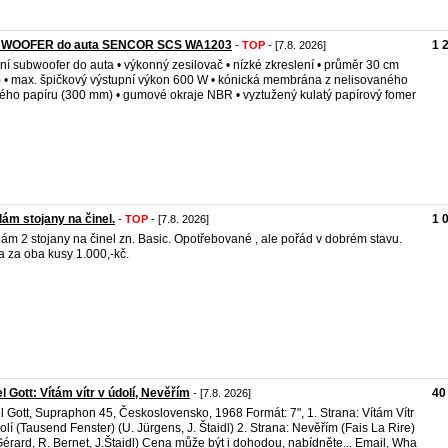
WOOFER do auta SENCOR SCS WA1203
1 
-
TOP
- [7.8. 2026]
vní subwoofer do auta • výkonný zesilovač • nízké zkreslení • průměr 30 cm
) • max. špičkový výstupní výkon 600 W • kónická membrána z nelisovaného
ého papíru (300 mm) • gumové okraje NBR • vyztužený kulatý papírový fomer
ám stojany na činel.
1 
-
TOP
- [7.8. 2026]
ám 2 stojany na činel zn. Basic. Opotřebované , ale pořád v dobrém stavu.
 za oba kusy 1.000,-kč.
l Gott: Vítám vítr v údolí, Nevěřím
40
- [7.8. 2026]
l Gott, Supraphon 45, Československo, 1968 Formát: 7", 1. Strana: Vítám Vítr
olí (Tausend Fenster) (U. Jürgens, J. Štaidl) 2. Strana: Nevěřím (Fais La Rire)
Gérard, R. Bernet, J.Štaidl) Cena může být i dohodou, nabídněte... Email, Wha