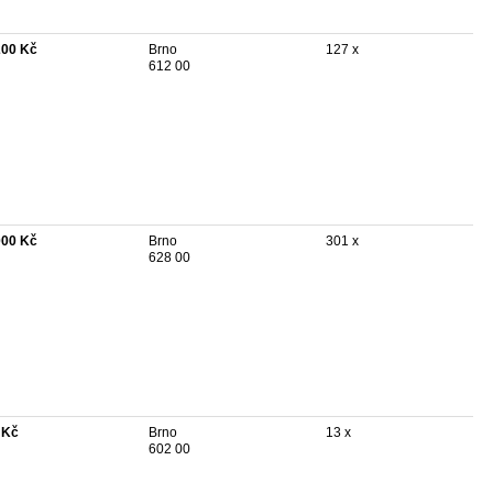
200 Kč
Brno
127 x
612 00
000 Kč
Brno
301 x
628 00
 Kč
Brno
13 x
602 00