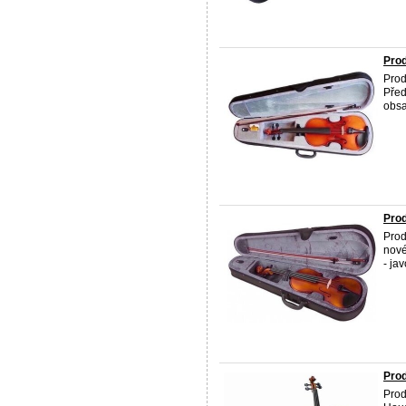
Prod
Prod
Před
obsa
Prod
Prod
nové
- ja
Prod
Prod