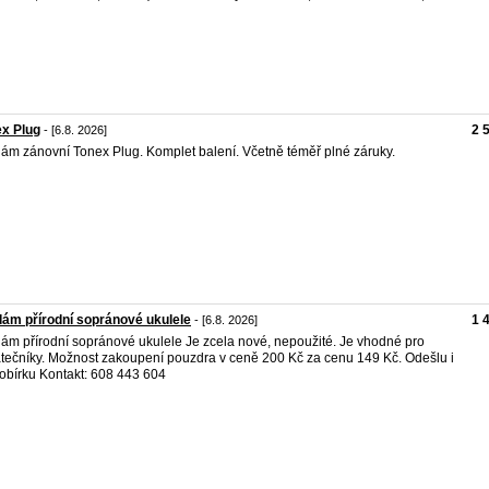
x Plug
2 
- [6.8. 2026]
ám zánovní Tonex Plug. Komplet balení. Včetně téměř plné záruky.
ám přírodní sopránové ukulele
1 
- [6.8. 2026]
ám přírodní sopránové ukulele Je zcela nové, nepoužité. Je vhodné pro
tečníky. Možnost zakoupení pouzdra v ceně 200 Kč za cenu 149 Kč. Odešlu i
obírku Kontakt: 608 443 604