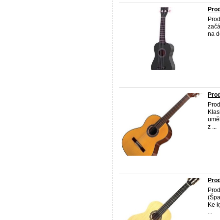
Pro
Prod
začá
na d
Prod
Prod
Klas
uměl
z ...
Prod
Prod
(Špa
Ke k
...