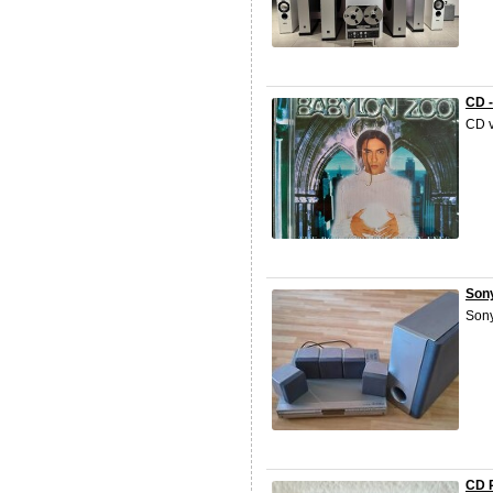
CD 
CD v
Son
Sony
CD P