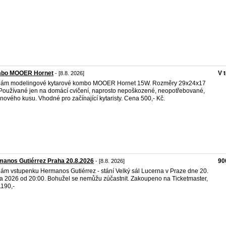
bo MOOER Hornet
V 
- [8.8. 2026]
dám modelingové kytarové kombo MOOER Hornet 15W. Rozměry 29x24x17
Používané jen na domácí cvičení, naprosto nepoškozené, neopotřebované,
 nového kusu. Vhodné pro začínající kytaristy. Cena 500,- Kč.
anos Gutiérrez Praha 20.8.2026
90
- [8.8. 2026]
ám vstupenku Hermanos Gutiérrez - stání Velký sál Lucerna v Praze dne 20.
a 2026 od 20:00. Bohužel se nemůžu zúčastnit. Zakoupeno na Ticketmaster,
190,-