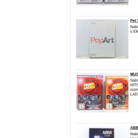
Pet
Nabí
u EM
MUS
Nabí
HIT
rúzn
LADE
AB
Nabí