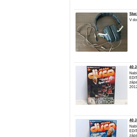
Slu
V do
40 J
Nabí
EDIT
zápa
2012
40 J
Nabí
EDIT
zápa