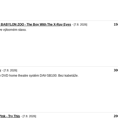
- BABYLON ZOO - The Boy With The X-Ray Eyes
15
- [7.8. 2026]
e výborném stavu.
y
30
- [7.8. 2026]
 DVD home theatre systém DAV-SB100. Bez kabeláže.
ink - Try This
20
- [7.8. 2026]