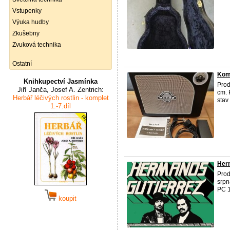
Vstupenky
Výuka hudby
Zkušebny
Zvuková technika
Ostatní
Kom
Knihkupectví Jasmínka
Pro
Jiří Janča, Josef A. Zentrich:
cm. 
Herbář léčivých rostlin - komplet
stav
1.-7.díl
Herm
Prod
srpn
PC 1
koupit