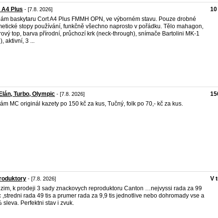
 A4 Plus
10
- [7.8. 2026]
ám baskytaru Cort A4 Plus FMMH OPN, ve výborném stavu. Pouze drobné
etické stopy používání, funkčně všechno naprosto v pořádku. Tělo mahagon,
rový top, barva přírodní, průchozí krk (neck-through), snímače Bartolini MK-1
, aktivní, 3 ...
lán, Turbo, Olympic
15
- [7.8. 2026]
ám MC originál kazety po 150 kč za kus, Tučný, folk po 70,- kč za kus.
roduktory
V 
- [7.8. 2026]
zim, k prodeji 3 sady znackovych reproduktoru Canton …nejvyssi rada za 99
kc ,stredni rada 49 tis a prumer rada za 9,9 tis jednotlive nebo dohromady vse a
 sleva. Perfektni stav i zvuk.