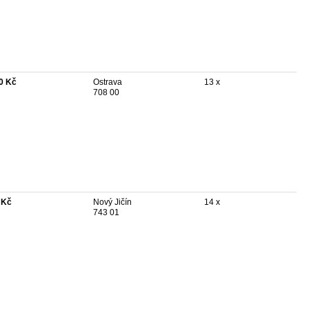
0 Kč
Ostrava
13 x
708 00
 Kč
Nový Jičín
14 x
743 01