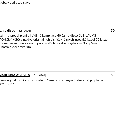
,obaly dvd v top stavu.
ahre disco
70
- [8.8. 2026]
zím na prodej první díl třídilné kompilace 40 Jahre disco-JUBILAUMS
ION,čtyři výběry na dvd originálních písníček rúzných zpěvákú kapel 70 let ze
doněměckého televizního pořadu 40 Jahre disco,vydáno u Sony Music
,nostalgický návrat do ...
MADONNA AS EVITA
50
- [7.8. 2026]
ám originální CD s origo obalem. Cena s poštovným (balíkovna) při platbě
dem 130Kč.