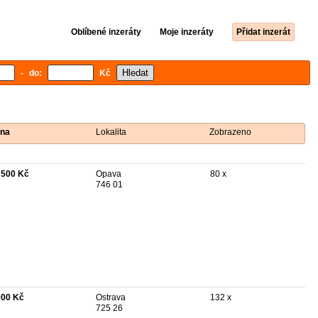
Oblíbené inzeráty
Moje inzeráty
Přidat inzerát
- do:
Kč
na
Lokalita
Zobrazeno
 500 Kč
Opava
80 x
746 01
000 Kč
Ostrava
132 x
725 26