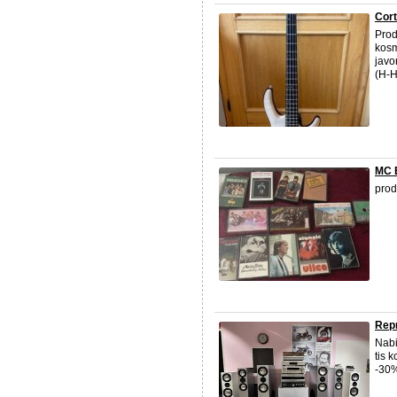
Cort
Prod
kosm
javo
(H-H)
MC E
prod
Rep
Nabi
tis 
-30%