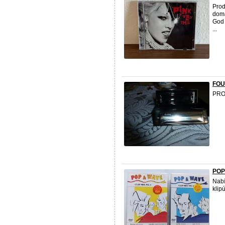
Prod
domá
God 
...
FOU
PRO
POP
Nabí
klip