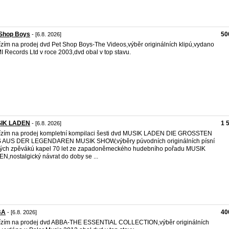
 Shop Boys
50
- [6.8. 2026]
zím na prodej dvd Pet Shop Boys-The Videos,výběr originálních klipú,vydano
I Records Ltd v roce 2003,dvd obal v top stavu.
IK LADEN
1 
- [6.8. 2026]
zím na prodej kompletní kompilaci šesti dvd MUSIK LADEN DIE GROSSTEN
S AUS DER LEGENDAREN MUSIK SHOW,výběry púvodních originálních písní
ých zpěvákú kapel 70 let ze zapadoněmeckého hudebního pořadu MUSIK
N,nostalgický návrat do doby se ...
BA
40
- [6.8. 2026]
zím na prodej dvd ABBA-THE ESSENTIAL COLLECTION,výběr originálních