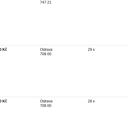
747 21
0 Kč
Ostrava
29 x
708 00
0 Kč
Ostrava
28 x
708 00