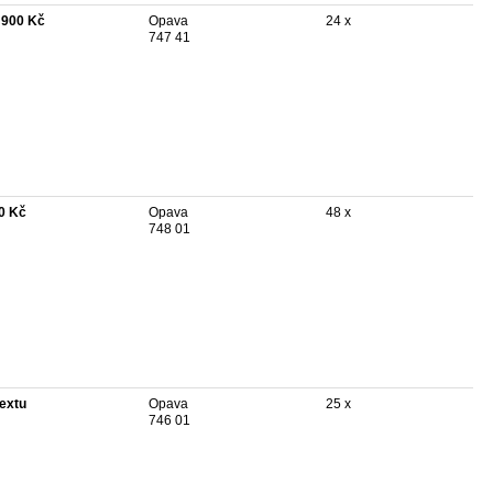
 900 Kč
Opava
24 x
747 41
0 Kč
Opava
48 x
748 01
textu
Opava
25 x
746 01