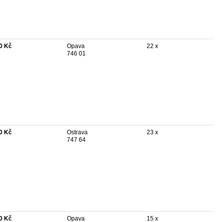
0 Kč
Opava
22 x
746 01
0 Kč
Ostrava
23 x
747 64
0 Kč
Opava
15 x