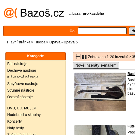
... bazar pro každého
Co:
Hlavní stránka
>
Hudba
>
Opava - Opava 5
Kategorie
Zobrazeno 1-20 inzerátů z 3
Bicí nástroje
Nové inzeráty e-mailem
Dechové nástroje
Bask
Klávesové nástroje
Bask
Smyčcové nástroje
4744
stru
Strunné nástroje
basu
Ostatní nástroje
DVD, CD, MC, LP
Hudebníci a skupiny
Koncerty
Futr
Noty, texty
Prod
Světelná technika