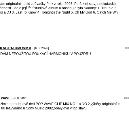
ám originální nosič zpěvačky Pink z roku 2003. Perfektní stav, z nekuřácké
cnosti. Jde o její třetí studiové album a obsahuje tyto skladby: 1. Trouble 2.
is a DJ 3. Last To Know 4. Tonight's the Night 5. Oh My God 6. Catch Me Whil
KACÍ HARMONIKA
20
- [6.8. 2026]
DÁM NEPOUŽITOU FOUKACÍ HARMONIKU V POUZDRU
 WAVE
80
- [6.8. 2026]
zím na prodej dvě dvd POP WAVE CLIP MIX NO.1 a NO.2,výběry originálních
ú 80 let,vydáno u Sony Music 2002,obaly dvd v top stavu.