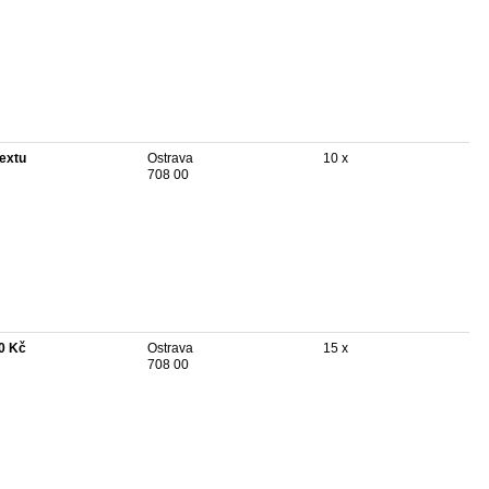
textu
Ostrava
10 x
708 00
0 Kč
Ostrava
15 x
708 00