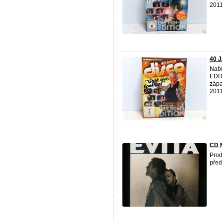
2011
40 J
Nabí
EDIT
zápa
2011
CD 
Prod
pře