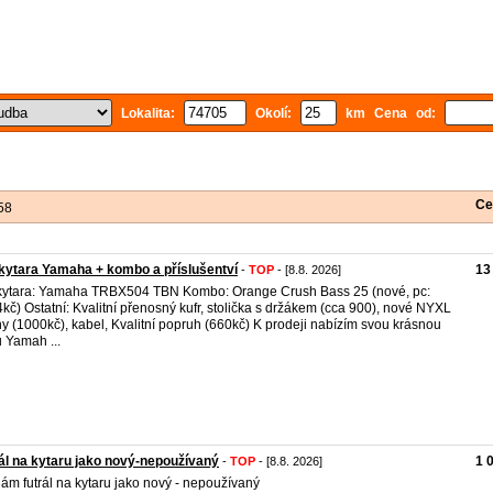
Lokalita:
Okolí:
km Cena od:
Ce
58
ytara Yamaha + kombo a příslušentví
13
-
TOP
- [8.8. 2026]
ytara: Yamaha TRBX504 TBN Kombo: Orange Crush Bass 25 (nové, pc:
kč) Ostatní: Kvalitní přenosný kufr, stolička s držákem (cca 900), nové NYXL
ny (1000kč), kabel, Kvalitní popruh (660kč) K prodeji nabízím svou krásnou
 Yamah ...
ál na kytaru jako nový-nepoužívaný
1 
-
TOP
- [8.8. 2026]
ám futrál na kytaru jako nový - nepoužívaný