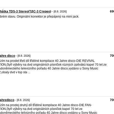
chátka TDS-3 Stereo(ТДС-3 Стерео)
69
- [8.8. 2026]
brém stavu. Originální konektor je přepájený na mini jack.
ahre disco
70
- [8.8. 2026]
zím na prodet třetí díl třídilné kompilace 40 Jahre disco-DIE REVIVAL
ION,čtyři výběry na dvd originálních písníček rúzných zpěvákú kapel 70 let ze
doněmeckého televizního pořadu 40 Jahre disco,vydáno u Sony Music
,obaly dvd v top sta ...
ahredisco
70
- [8.8. 2026]
zím na prodej druhý díl třídilné kompilace 40 Jahre disco-DIE FAN-
ION,čtyři výběry na dvd originálních písniček kapel 70 let ze
doněmeckého telivizního pořadu 40 Jahre disco,vydáno u Sony Music