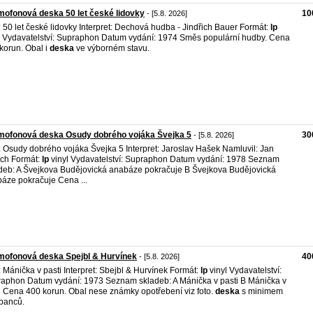
ofonová deska 50 let české lidovky
10
- [5.8. 2026]
l: 50 let české lidovky Interpret: Dechová hudba - Jindřich Bauer Formát:
lp
l Vydavatelství: Supraphon Datum vydání: 1974 Směs populární hudby. Cena
korun. Obal i
deska
ve výborném stavu.
mofonová deska Osudy dobrého vojáka Švejka 5
30
- [5.8. 2026]
l: Osudy dobrého vojáka Švejka 5 Interpret: Jaroslav Hašek Namluvil: Jan
ch Formát:
lp
vinyl Vydavatelství: Supraphon Datum vydání: 1978 Seznam
deb: A Švejkova Budějovická anabáze pokračuje B Švejkova Budějovická
áze pokračuje Cena ...
mofonová deska Spejbl & Hurvínek
40
- [5.8. 2026]
l: Mánička v pasti Interpret: Sbejbl & Hurvínek Formát:
lp
vinyl Vydavatelství:
aphon Datum vydání: 1973 Seznam skladeb: A Mánička v pasti B Mánička v
i Cena 400 korun. Obal nese známky opotřebení viz foto.
deska
s minimem
banců.