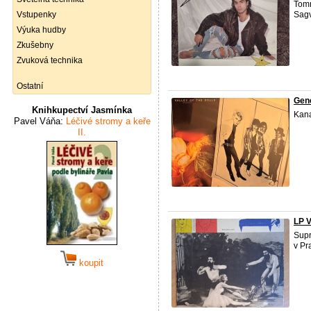
Tomm
Vstupenky
Sagv
Výuka hudby
Zkušebny
Zvuková technika
Ostatní
Gene
Knihkupectví Jasmínka
Kana
Pavel Váňa:
Léčivé stromy a keře
II.
LP 
Supr
v Pr
koupit