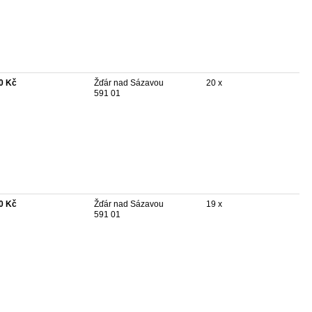
0 Kč
Žďár nad Sázavou
20 x
591 01
0 Kč
Žďár nad Sázavou
19 x
591 01