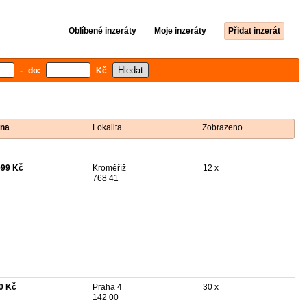
Oblíbené inzeráty
Moje inzeráty
Přidat inzerát
- do:
Kč
na
Lokalita
Zobrazeno
999 Kč
Kroměříž
12 x
768 41
0 Kč
Praha 4
30 x
142 00