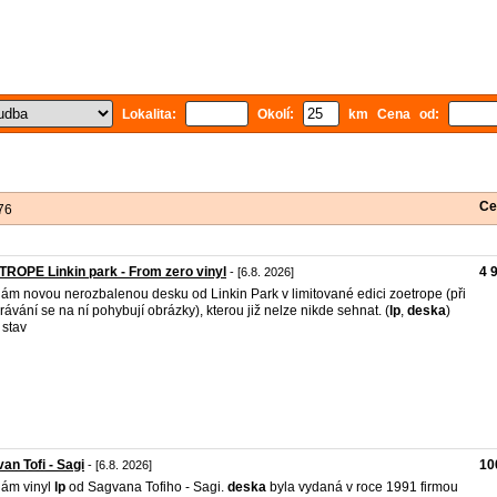
Lokalita:
Okolí:
km Cena od:
Ce
76
ROPE Linkin park - From zero vinyl
4 
- [6.8. 2026]
ám novou nerozbalenou desku od Linkin Park v limitované edici zoetrope (při
rávání se na ní pohybují obrázky), kterou již nelze nikde sehnat. (
lp
,
deska
)
stav
an Tofi - Sagi
10
- [6.8. 2026]
ám vinyl
lp
od Sagvana Tofiho - Sagi.
deska
byla vydaná v roce 1991 firmou