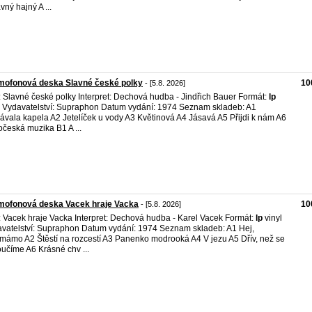
vný hajný A ...
mofonová deska Slavné české polky
10
- [5.8. 2026]
l: Slavné české polky Interpret: Dechová hudba - Jindřich Bauer Formát:
lp
l Vydavatelství: Supraphon Datum vydání: 1974 Seznam skladeb: A1
ávala kapela A2 Jetelíček u vody A3 Květinová A4 Jásavá A5 Přijdi k nám A6
očeská muzika B1 A ...
mofonová deska Vacek hraje Vacka
10
- [5.8. 2026]
l: Vacek hraje Vacka Interpret: Dechová hudba - Karel Vacek Formát:
lp
vinyl
vatelství: Supraphon Datum vydání: 1974 Seznam skladeb: A1 Hej,
mámo A2 Štěstí na rozcestí A3 Panenko modrooká A4 V jezu A5 Dřív, než se
oučíme A6 Krásné chv ...