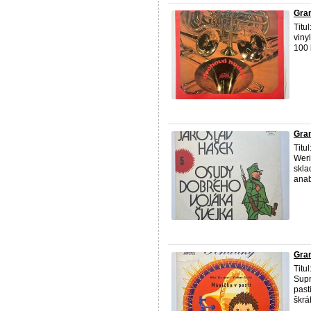
Gram
Titu
viny
100 
Gra
Titu
Weri
skla
anab
Gra
Titu
Supr
past
škrá