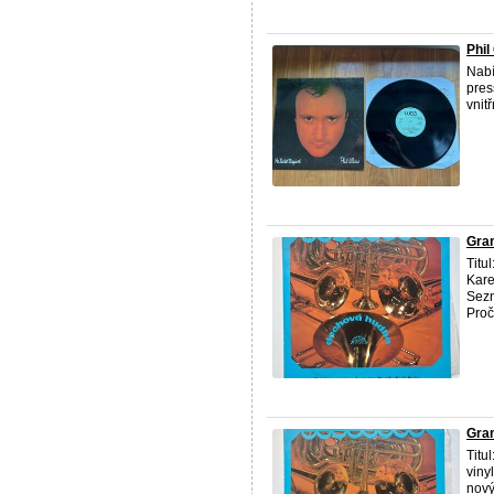
Phil
Nab
pres
vnit
Gra
Titu
Kare
Sezn
Proč
Gram
Titu
viny
nový