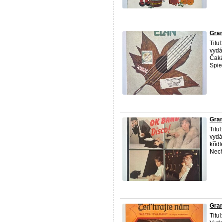
Gra
Titu
vydá
Čaká
Spie
Gra
Titu
vydá
kříd
Nech 
Gra
Titu