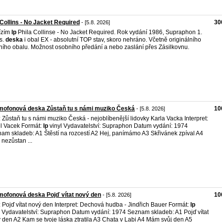
 Collins - No Jacket Required
30
- [5.8. 2026]
ízím
lp
Phila Collinse - No Jacket Required. Rok vydání 1986, Supraphon 1.
s.
deska
i obal EX - absolutní TOP stav, skoro nehráno. Včetně originálního
řního obalu. Možnost osobního předání a nebo zaslání přes Zásilkovnu.
mofonová deska Zůstaň tu s námi muziko Česká
10
- [5.8. 2026]
l: Zůstaň tu s námi muziko Česká - nejoblíbenější lidovky Karla Vacka Interpret:
l Vacek Formát:
lp
vinyl Vydavatelství: Supraphon Datum vydání: 1974
am skladeb: A1 Štěstí na rozcestí A2 Hej, panímámo A3 Skřivánek zpíval A4
 nezůstan ...
ofonová deska Pojď vítat nový den
10
- [5.8. 2026]
l: Pojď vítat nový den Interpret: Dechová hudba - Jindřich Bauer Formát:
lp
l Vydavatelství: Supraphon Datum vydání: 1974 Seznam skladeb: A1 Pojď vítat
 den A2 Kam se tvoje láska ztratila A3 Chata v Labi A4 Mám svůj den A5