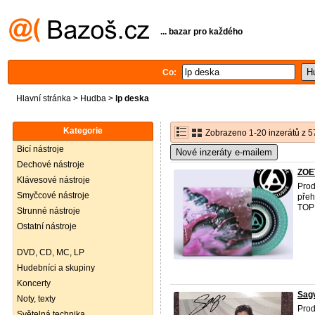
... bazar pro každého
Co:
Hlavní stránka
>
Hudba
>
lp deska
Kategorie
Zobrazeno 1-20 inzerátů z 5
Bicí nástroje
Nové inzeráty e-mailem
Dechové nástroje
ZOET
Klávesové nástroje
Prod
Smyčcové nástroje
přeh
TOP 
Strunné nástroje
Ostatní nástroje
DVD, CD, MC, LP
Hudebníci a skupiny
Koncerty
Sagv
Noty, texty
Prod
Světelná technika