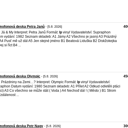
mofonová deska Petra Janů
40
- [5.8. 2026]
l: Já & My Interpret: Petra Janů Formát:
lp
vinyl Vydavatelství: Supraphon
m vydání: 1982 Seznam skladeb: A1 Jámy A2 Všechno je jasný A3 Prázdný
 A4 Pusť mě už dál A5 Jen stejné jméno B1 Beatová Liduška B2 Diskžokejka
j si říct B4 ...
mofonová deska Olympic
45
- [5.8. 2026]
l: Prázdniny na Zemi…? Interpret: Olympic Formát:
lp
vinyl Vydavatelství:
aphon Datum vydání: 1980 Seznam skladeb: A1 Přílet A2 Odkud odletěli ptáci
áci) A3 Co všechno se může stát ( Voda ) A4 Nechoď dál ! ( Město ) B1 Strom
zdálenost ...
mofonová deska Petr Nagy
30
- [5.8. 2026]