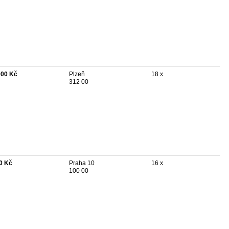
000 Kč
Plzeň
18 x
312 00
0 Kč
Praha 10
16 x
100 00