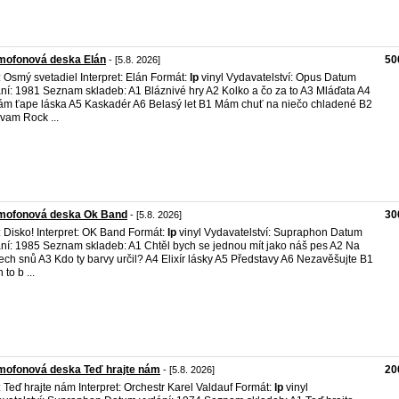
mofonová deska Elán
50
- [5.8. 2026]
l: Osmý svetadiel Interpret: Elán Formát:
lp
vinyl Vydavatelství: Opus Datum
ní: 1981 Seznam skladeb: A1 Bláznivé hry A2 Kolko a čo za to A3 Mláďata A4
m ťape láska A5 Kaskadér A6 Belasý let B1 Mám chuť na niečo chladené B2
vam Rock ...
mofonová deska Ok Band
30
- [5.8. 2026]
l: Disko! Interpret: OK Band Formát:
lp
vinyl Vydavatelství: Supraphon Datum
ní: 1985 Seznam skladeb: A1 Chtěl bych se jednou mít jako náš pes A2 Na
lech snů A3 Kdo ty barvy určil? A4 Elixír lásky A5 Představy A6 Nezavěšujte B1
to b ...
mofonová deska Teď hrajte nám
20
- [5.8. 2026]
l: Teď hrajte nám Interpret: Orchestr Karel Valdauf Formát:
lp
vinyl