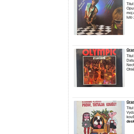
Titu
Opus
moj 
luto 
Gra
Titu
Datu
Nech
Ohléd
Gra
Titu
Vyda
kouš
des