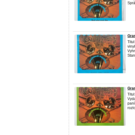
Sprá
Gra
Titu
viny
Vyhr
Star
Gra
Titu
Vyda
paní
rozl