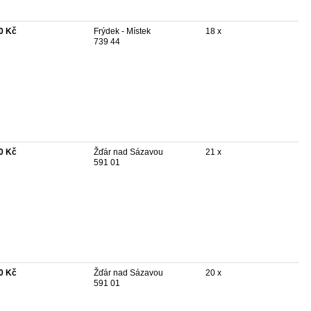
0 Kč
Frýdek - Místek
18 x
739 44
0 Kč
Žďár nad Sázavou
21 x
591 01
0 Kč
Žďár nad Sázavou
20 x
591 01