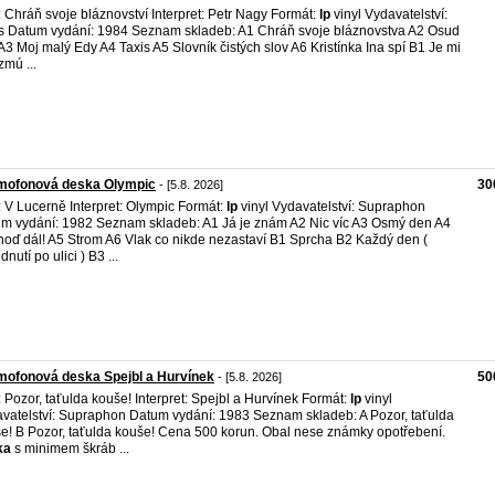
l: Chráň svoje bláznovství Interpret: Petr Nagy Formát:
lp
vinyl Vydavatelství:
 Datum vydání: 1984 Seznam skladeb: A1 Chráň svoje bláznovstva A2 Osud
A3 Moj malý Edy A4 Taxis A5 Slovník čistých slov A6 Kristínka Ina spí B1 Je mi
zmú ...
mofonová deska Olympic
30
- [5.8. 2026]
l: V Lucerně Interpret: Olympic Formát:
lp
vinyl Vydavatelství: Supraphon
m vydání: 1982 Seznam skladeb: A1 Já je znám A2 Nic víc A3 Osmý den A4
oď dál! A5 Strom A6 Vlak co nikde nezastaví B1 Sprcha B2 Každý den (
nutí po ulici ) B3 ...
mofonová deska Spejbl a Hurvínek
50
- [5.8. 2026]
l: Pozor, taťulda kouše! Interpret: Spejbl a Hurvínek Formát:
lp
vinyl
vatelství: Supraphon Datum vydání: 1983 Seznam skladeb: A Pozor, taťulda
e! B Pozor, taťulda kouše! Cena 500 korun. Obal nese známky opotřebení.
ka
s minimem škráb ...