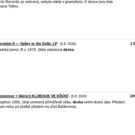
ü Records, je nehraná, nebyla nikdy v gramofonu. K desce jsou fota
ana Tofiho.
ration X — Valley or the Dolls. LP
1 
- [5.8. 2026]
dský press. R.v. 1979. Stále zabalená
deska
.
Voskovec + Werich KLOBOUK VE KŘOVÍ
20
- [5.8. 2026]
aphon 1965, obal unavený přiměřeně věku,
deska
velmi dobrý stav. Předání
aze nebo po platbě předem na účet Balíkovnou.