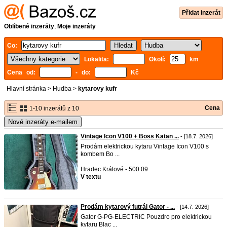
Přidat inzerát
Oblíbené inzeráty
,
Moje inzeráty
Co:
Lokalita:
Okolí:
km
Cena od:
- do:
Kč
Hlavní stránka
>
Hudba
>
kytarovy kufr
Cena
1-10 inzerátů z 10
Nové inzeráty e-mailem
Vintage Icon V100 + Boss Katan ...
- [18.7. 2026]
Prodám elektrickou kytaru Vintage Icon V100 s
kombem Bo ...
Hradec Králové - 500 09
V textu
Prodám kytarový futrál Gator - ...
- [14.7. 2026]
Gator G-PG-ELECTRIC Pouzdro pro elektrickou
kytaru Blac ...