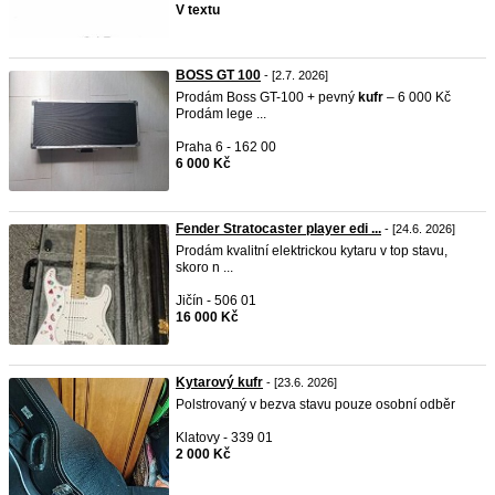
V textu
BOSS GT 100
- [2.7. 2026]
Prodám Boss GT-100 + pevný
kufr
– 6 000 Kč
Prodám lege ...
Praha 6 - 162 00
6 000 Kč
Fender Stratocaster player edi ...
- [24.6. 2026]
Prodám kvalitní elektrickou kytaru v top stavu,
skoro n ...
Jičín - 506 01
16 000 Kč
Kytarový kufr
- [23.6. 2026]
Polstrovaný v bezva stavu pouze osobní odběr
Klatovy - 339 01
2 000 Kč