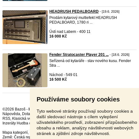
HEADRUSH PEDALBOARD
- [19.6. 2026]
Prodám kytarový multiefekt HEADRUSH
PEDALBOARD, 1780 ri ...
Ústí nad Labem - 400 11
16 000 Kč
Fender Stratocaster Player 201 ...
- [18.6. 2026]
Seřízená od kytaráře - stav nového kusu. Fender
Stra ...
Náchod - 549 01
16 500 Kč
Používáme soubory cookies
©2026 Bazoš -
Inzerce, Bazar
Tyto webové stránky používají soubory cookies a
Nápověda
,
Dotazy
,
Hodnocení
,
Kontakt
,
Reklama
,
Podmínky
,
Ochrana údajů
,
další sledovací nástroje s cílem vylepšení
RSS
,
uživatelského prostředí, zobrazení přizpůsobeného
Inzeráty Hudba celkem:
18711
, za 24 hodin:
540
obsahu a reklam, analýzy návštěvnosti webových
Mapa kategorií
,
Nejvyhledávanější výrazy
stránek a zjištění zdroje návštěvnosti.
Země:
Česká republika
,
Slovensko
,
Polsko
,
Rakousko