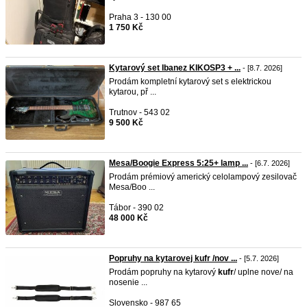
Praha 3 - 130 00
1 750 Kč
Kytarový set Ibanez KIKOSP3 + ...
- [8.7. 2026]
Prodám kompletní kytarový set s elektrickou
kytarou, př ...
Trutnov - 543 02
9 500 Kč
Mesa/Boogie Express 5:25+ lamp ...
- [6.7. 2026]
Prodám prémiový americký celolampový zesilovač
Mesa/Boo ...
Tábor - 390 02
48 000 Kč
Popruhy na kytarovej kufr /nov ...
- [5.7. 2026]
Prodám popruhy na kytarový
kufr
/ uplne nove/ na
nosenie ...
Slovensko - 987 65