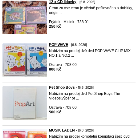
12 x CD lidovky
- [6.8. 2026]
Cena za vse cena je včetně poštovného a dobírky,
origin ...
Frýdek - Místek - 738 01
250 Kč
POP WAVE
- [6.8. 2026]
Nabízím na prodej dvě dvd POP WAVE CLIP MIX
NO.1 a NO.2 ...
Ostrava - 708 00
800 Kč
Pet Shop Boys
- [6.8. 2026]
Nabízím na prodej dvd Pet Shop Boys-The
Videos,výběr or ...
Ostrava - 708 00
500 Kč
MUSIK LADEN
- [6.8. 2026]
Nabízím na prodej kompletní kompilaci šesti dvd