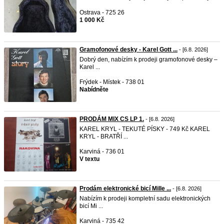
Ostrava - 725 26
1 000 Kč
Gramofonové desky - Karel Gott ...
- [6.8. 2026]
Dobrý den, nabízím k prodeji gramofonové desky –
Karel ...
Frýdek - Místek - 738 01
Nabídněte
PRODÁM MIX CS LP 1.
- [6.8. 2026]
KAREL KRYL - TEKUTÉ PÍSKY - 749 Kč KAREL
KRYL - BRATŘÍ ...
Karviná - 736 01
V textu
Prodám elektronické bicí Mille ...
- [6.8. 2026]
Nabízím k prodeji kompletní sadu elektronických
bicí Mi ...
Karviná - 735 42