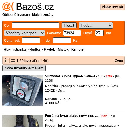
Přidat inzerát
Oblíbené inzeráty
,
Moje inzeráty
Co:
Lokalita:
Okolí:
km
Cena od:
- do:
Kč
Hlavní stránka
>
Hudba
>
Frýdek - Místek - Krmelín
Cena
1-20 inzerátů z 1 461
Nové inzeráty e-mailem
Subwofer Alpine Type-R SWR-124 ...
-
TOP
- [6.8.
2026]
Nabízím k prodeji subwofer Alpine Type-R SWR-
1242D (Du ...
Karviná - 735 35
4 300 Kč
Futrál na kytaru jako nový-nep ...
-
TOP
- [6.8.
2026]
Prodám futrál na kytaru jako nový - nepoužívaný