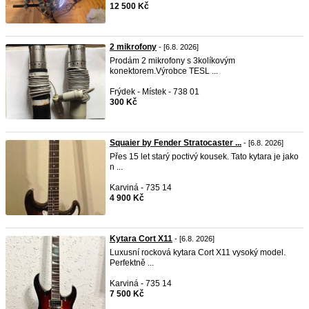
12 500 Kč
2 mikrofony
- [6.8. 2026]
Prodám 2 mikrofony s 3kolíkovým
konektorem.Výrobce TESL ...
Frýdek - Místek - 738 01
300 Kč
Squaier by Fender Stratocaster ...
- [6.8. 2026]
Přes 15 let starý poctivý kousek. Tato kytara je jako
n ...
Karviná - 735 14
4 900 Kč
Kytara Cort X11
- [6.8. 2026]
Luxusní rocková kytara Cort X11 vysoký model.
Perfektně ...
Karviná - 735 14
7 500 Kč