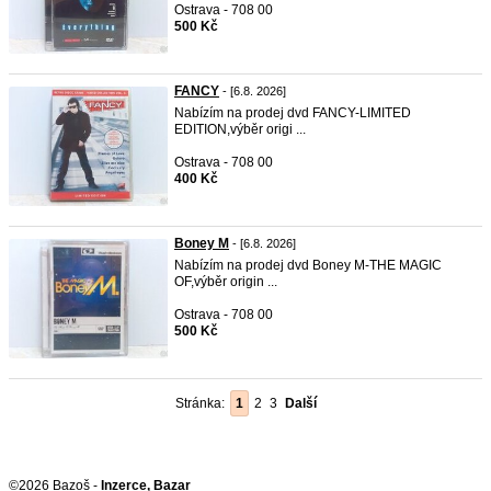
Ostrava - 708 00
500 Kč
FANCY
- [6.8. 2026]
Nabízím na prodej dvd FANCY-LIMITED
EDITION,výběr origi ...
Ostrava - 708 00
400 Kč
Boney M
- [6.8. 2026]
Nabízím na prodej dvd Boney M-THE MAGIC
OF,výběr origin ...
Ostrava - 708 00
500 Kč
Stránka:
1
2
3
Další
©2026 Bazoš -
Inzerce, Bazar