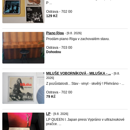
P ...
Ostrava - 702 00
129 Kč
Piano Riga
- [9.8. 2026]
Prodám piano Riga v zachovalém stavu.
Ostrava - 703 00
Dohodou
MILUŠE VOBORNÍKOVÁ - MILUŠKA - ...
- [9.8.
2026]
Z pozůstalosti... Stav - vinyl - skvělý ! Přehráno - ...
Ostrava - 702 00
79 Kč
LP
- [9.8. 2026]
LP QUEEN I. Japan press Vypráno v ultrazvukové
pračce. ...