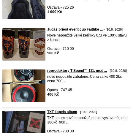
Ostrava - 725 26
1 000 Kč
Judas priest event cup Faithke ...
- [10.8. 2026]
Nové nepoužité velké kelímky 0.5l ve 100% stavu
z konce ...
Ostrava - 710 00
500 Kč
reproduktory T Sound™ 111, mod ...
- [10.8. 2026]
nové nepoužité zabalené. Cena za ks 400 2ks
cena 700 ...
Opava - 747 45
400 Kč
TXT kapela album
- [10.8. 2026]
TXT album,nové,nepoužité,pouze vystavené,cena
380kč+90k ...
Ostrava - 700 30