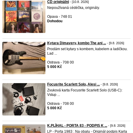
CD originální
- [10.8. 2026]
Nepoužívaná cédéčka, originály.
Opava - 748 01
Dohodou
Kytara Dimavery, kombo The ani ...
- [9.8. 2026]
Prodám set kytary s kombem, kabelem a ladičkou.
Lad ...
Ostrava - 708 00
5 000 Kč
Focusrite Scarlett Solo, Alesi ...
- [9.8. 2026]
Zvuková karta Focusrite Scarlett Solo (USB-C):
Vstup ...
Ostrava - 708 00
5 000 Kč
K.PLÍHAL - PORTA 83 - PODPIS K ...
- [9.8. 2026]
LP - Porta 1983 : Na obalu - Originál podpis Karla