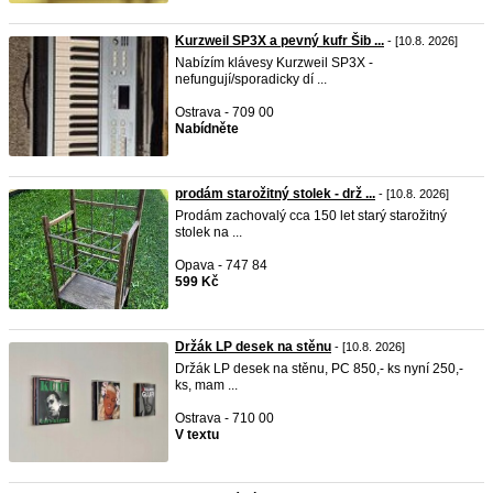
Kurzweil SP3X a pevný kufr Šib ...
- [10.8. 2026]
Nabízím klávesy Kurzweil SP3X -
nefungují/sporadicky dí ...
Ostrava - 709 00
Nabídněte
prodám starožitný stolek - drž ...
- [10.8. 2026]
Prodám zachovalý cca 150 let starý starožitný
stolek na ...
Opava - 747 84
599 Kč
Držák LP desek na stěnu
- [10.8. 2026]
Držák LP desek na stěnu, PC 850,- ks nyní 250,-
ks, mam ...
Ostrava - 710 00
V textu