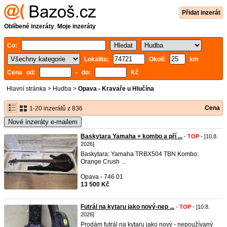
Přidat inzerát
Oblíbené inzeráty
,
Moje inzeráty
Co:
Lokalita:
Okolí:
km
Cena od:
- do:
Kč
Hlavní stránka
>
Hudba
>
Opava - Kravaře u Hlučína
Cena
1-20 inzerátů z 836
Nové inzeráty e-mailem
Baskytara Yamaha + kombo a pří ...
-
TOP
- [10.8.
2026]
Baskytara: Yamaha TRBX504 TBN Kombo:
Orange Crush ...
Opava - 746 01
13 500 Kč
Futrál na kytaru jako nový-nep ...
-
TOP
- [10.8.
2026]
Prodám futrál na kytaru jako nový - nepoužívaný