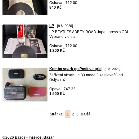
Ostrava - 712 00
840 Kč
LP
- [9.8. 2026]
LP BEATLES ABBEY ROAD Japan press s OBI
Vypráno v ultra ...
Ostrava - 712 00
1 200 Kč
Kombo spark go Positive grid
- [9.8. 2026]
Zařízení obsahuje 33 modelů zesilovačů od
čistých až ...
Opava - 747 22
1 500 Kč
Stránka:
1
2
3
Další
©2026 Bazoš -
Inzerce, Bazar