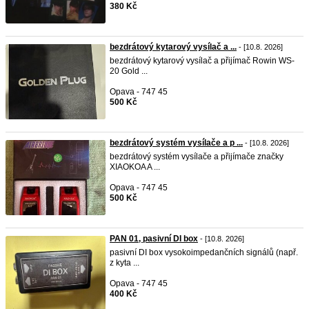
380 Kč
bezdrátový kytarový vysílač a ...
- [10.8. 2026]
bezdrátový kytarový vysílač a přijímač Rowin WS-
20 Gold ...
Opava - 747 45
500 Kč
bezdrátový systém vysílače a p ...
- [10.8. 2026]
bezdrátový systém vysílače a přijímače značky
XIAOKOA A ...
Opava - 747 45
500 Kč
PAN 01, pasivní DI box
- [10.8. 2026]
pasivní DI box vysokoimpedančních signálů (např.
z kyta ...
Opava - 747 45
400 Kč