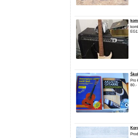
kom
komb
EG11
Škol
Pro 
80.-
Korg
Prod