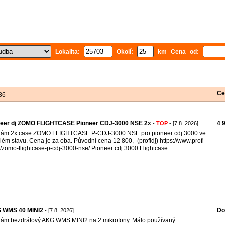
Lokalita:
Okolí:
km Cena od:
Ce
86
neer dj ZOMO FLIGHTCASE Pioneer CDJ-3000 NSE 2x
4 
-
TOP
- [7.8. 2026]
dám 2x case ZOMO FLIGHTCASE P-CDJ-3000 NSE pro pioneer cdj 3000 ve
lém stavu. Cena je za oba. Původní cena 12 800,- (profidj) https://www.profi-
z/zomo-flightcase-p-cdj-3000-nse/ Pioneer cdj 3000 Flightcase
 WMS 40 MINI2
Do
- [7.8. 2026]
ám bezdrátový AKG WMS MINI2 na 2 mikrofony. Málo používaný.