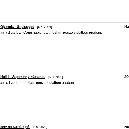
 Olympic - Unplugged
Na
- [6.8. 2026]
ám cd viz foto. Cenu nabídněte. Poslání pouze s platbou předem.
 Holki - Vzpomínky zůstanou
30
- [6.8. 2026]
ám cd viz foto. Poslání pouze s platbou předem.
 Noc na Karlštejně
Na
- [6.8. 2026]