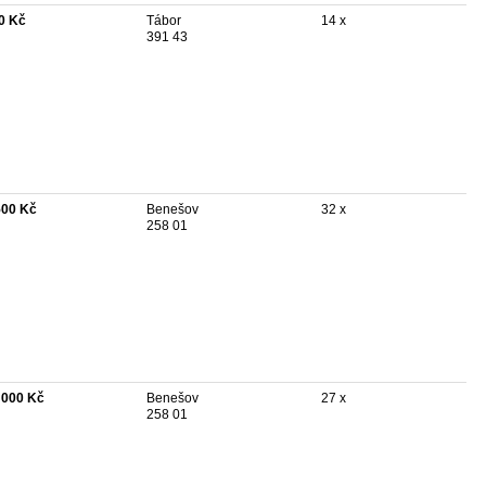
0 Kč
Tábor
14 x
391 43
500 Kč
Benešov
32 x
258 01
 000 Kč
Benešov
27 x
258 01