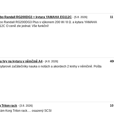
bo Randall RG200DG3 + kytara YAMAHA EG112C
11
- [5.8. 2026]
o Randall RG200DG3 Plus s výkonem 200 W / 8 Ω. a kytara YAMAHA
2C O ceně zle jednat. Vše funkční!
a hry na kytaru v němčině A4
40
- [4.8. 2026]
kytarové začátečníky nauka o notách a akordech 2 knihy v němčině. Pošta
 Triton rack
10
- [3.8. 2026]
ám Korg Triton rack..... osazený SCSI