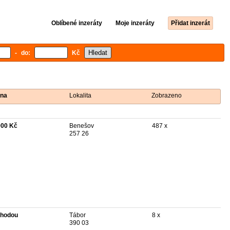
Oblíbené inzeráty
Moje inzeráty
Přidat inzerát
- do:
Kč
na
Lokalita
Zobrazeno
900 Kč
Benešov
487 x
257 26
hodou
Tábor
8 x
390 03