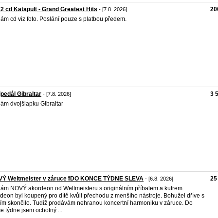
 2 cd Katapult - Grand Greatest Hits
20
- [7.8. 2026]
ám cd viz foto. Poslání pouze s platbou předem.
pedál Gibraltar
3 
- [7.8. 2026]
ám dvojšlapku Gibraltar
OVÝ Weltmeister v záruce ❗️DO KONCE TÝDNE SLEVA
25
- [6.8. 2026]
ám NOVÝ akordeon od Weltmeisteru s originálním příbalem a kufrem.
deon byl koupený pro dítě kvůli přechodu z menšího nástroje. Bohužel dříve s
ím skončilo. Tudíž prodávám nehranou koncertní harmoniku v záruce. Do
e týdne jsem ochotný ...