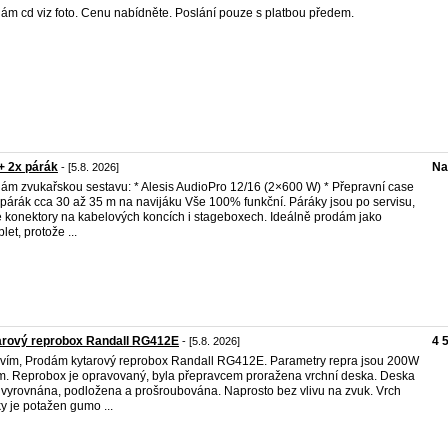
ám cd viz foto. Cenu nabídněte. Poslání pouze s platbou předem.
+ 2x párák
Na
- [5.8. 2026]
ám zvukařskou sestavu: * Alesis AudioPro 12/16 (2×600 W) * Přepravní case
 párák cca 30 až 35 m na navijáku Vše 100% funkční. Páráky jsou po servisu,
 konektory na kabelových koncích i stageboxech. Ideálně prodám jako
let, protože ...
arový reprobox Randall RG412E
4 
- [5.8. 2026]
vím, Prodám kytarový reprobox Randall RG412E. Parametry repra jsou 200W
. Reprobox je opravovaný, byla přepravcem proražena vrchní deska. Deska
 vyrovnána, podložena a prošroubována. Naprosto bez vlivu na zvuk. Vrch
y je potažen gumo ...