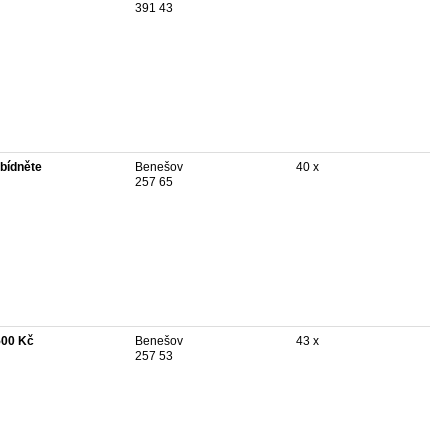
391 43
bídněte
Benešov
40 x
257 65
500 Kč
Benešov
43 x
257 53