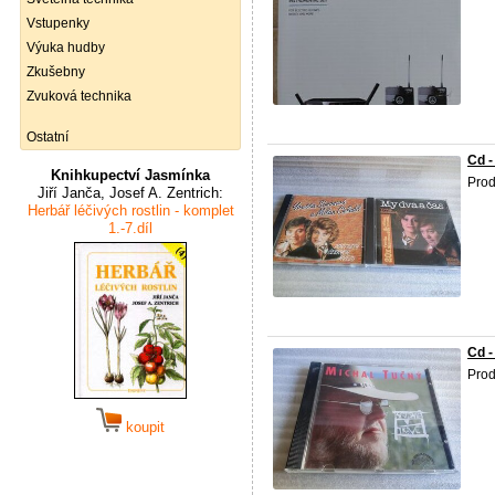
Vstupenky
Výuka hudby
Zkušebny
Zvuková technika
Ostatní
Cd -
Knihkupectví Jasmínka
Prod
Jiří Janča, Josef A. Zentrich:
Herbář léčivých rostlin - komplet
1.-7.díl
Cd -
Prod
koupit