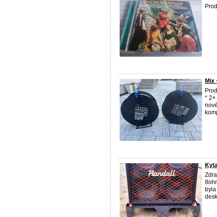
Prod
Mix 
Prod
* 2×
nové
komp
Kyt
Zdra
8ohm
byla
desk