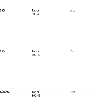
0 Kč
Tábor
14 x
391 43
0 Kč
Tábor
15 x
391 43
bídněte
Tábor
13 x
391 43