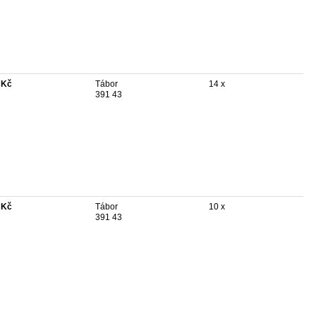
 Kč
Tábor
14 x
391 43
 Kč
Tábor
10 x
391 43