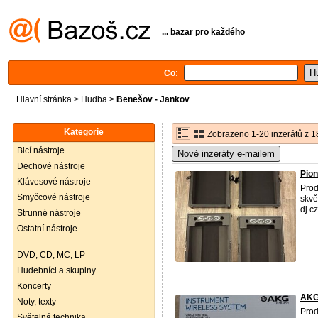
... bazar pro každého
Co:
Hlavní stránka
>
Hudba
>
Benešov - Jankov
Kategorie
Zobrazeno 1-20 inzerátů z 1
Bicí nástroje
Nové inzeráty e-mailem
Dechové nástroje
Pio
Klávesové nástroje
Pro
Smyčcové nástroje
skvě
dj.c
Strunné nástroje
Ostatní nástroje
DVD, CD, MC, LP
Hudebníci a skupiny
Koncerty
AKG
Noty, texty
Prod
Světelná technika