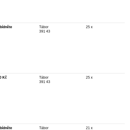
bídněte
Tábor
25 x
391 43
0 Kč
Tábor
25 x
391 43
bídněte
Tábor
21 x