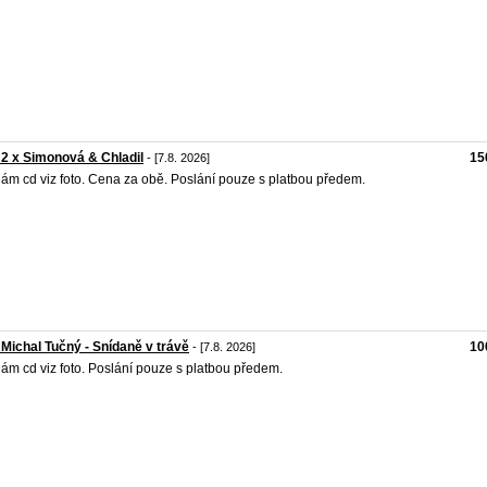
 2 x Simonová & Chladil
15
- [7.8. 2026]
ám cd viz foto. Cena za obě. Poslání pouze s platbou předem.
 Michal Tučný - Snídaně v trávě
10
- [7.8. 2026]
ám cd viz foto. Poslání pouze s platbou předem.