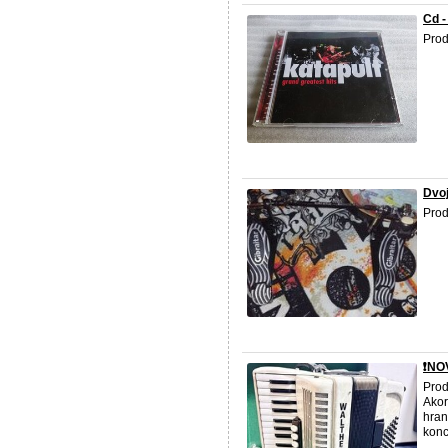
Cd -
Prod
Dvoj
Prod
❗️N
Prod
Akor
hran
konc