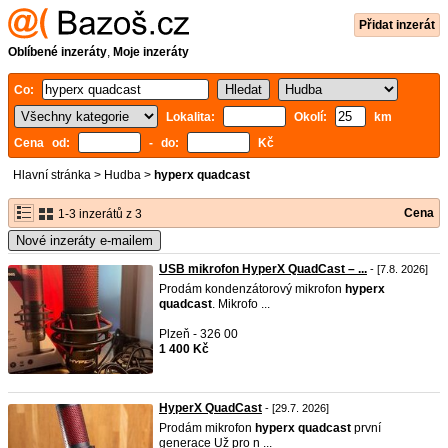
Přidat inzerát
Oblíbené inzeráty
,
Moje inzeráty
Co:
Lokalita:
Okolí:
km
Cena od:
- do:
Kč
Hlavní stránka
>
Hudba
>
hyperx quadcast
Cena
1-3 inzerátů z 3
Nové inzeráty e-mailem
USB mikrofon HyperX QuadCast – ...
- [7.8. 2026]
Prodám kondenzátorový mikrofon
hyperx
quadcast
. Mikrofo ...
Plzeň - 326 00
1 400 Kč
HyperX QuadCast
- [29.7. 2026]
Prodám mikrofon
hyperx
quadcast
první
generace Už pro n ...