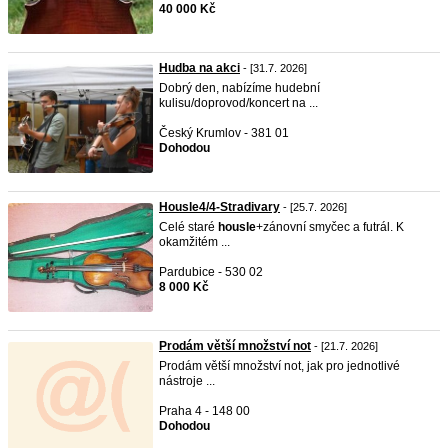
40 000 Kč
Hudba na akci
- [31.7. 2026]
Dobrý den, nabízíme hudební
kulisu/doprovod/koncert na ...
Český Krumlov - 381 01
Dohodou
Housle4/4-Stradivary
- [25.7. 2026]
Celé staré
housle
+zánovní smyčec a futrál. K
okamžitém ...
Pardubice - 530 02
8 000 Kč
Prodám větší množství not
- [21.7. 2026]
Prodám větší množství not, jak pro jednotlivé
nástroje ...
Praha 4 - 148 00
Dohodou