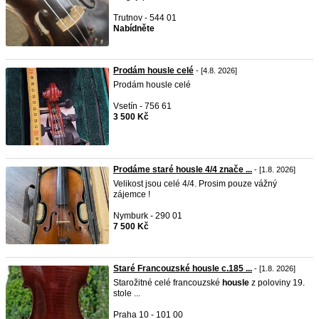
Trutnov - 544 01
Nabídněte
Prodám housle celé
- [4.8. 2026]
Prodám housle celé
Vsetín - 756 61
3 500 Kč
Prodáme staré housle 4/4 znače ...
- [1.8. 2026]
Velikost jsou celé 4/4. Prosim pouze vážný
zájemce !
Nymburk - 290 01
7 500 Kč
Staré Francouzské housle c.185 ...
- [1.8. 2026]
Starožitné celé francouzské
housle
z poloviny 19.
stole ...
Praha 10 - 101 00