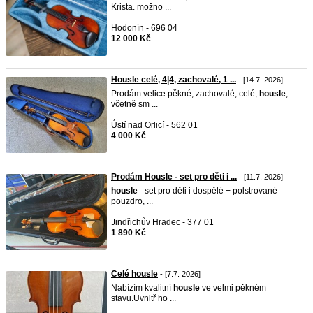
Krista. možno ...
Hodonín - 696 04
12 000 Kč
Housle celé, 4|4, zachovalé, 1 ...
- [14.7. 2026]
Prodám velice pěkné, zachovalé, celé,
housle
,
včetně sm ...
Ústí nad Orlicí - 562 01
4 000 Kč
Prodám Housle - set pro děti i ...
- [11.7. 2026]
housle
- set pro děti i dospělé + polstrované
pouzdro, ...
Jindřichův Hradec - 377 01
1 890 Kč
Celé housle
- [7.7. 2026]
Nabízím kvalitní
housle
ve velmi pěkném
stavu.Uvnitř ho ...