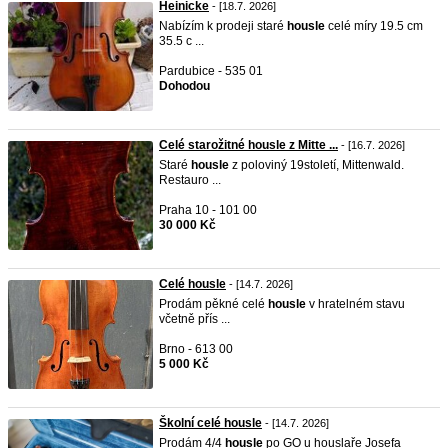
Heinicke
- [18.7. 2026]
Nabízím k prodeji staré
housle
celé míry 19.5 cm
35.5 c ...
Pardubice - 535 01
Dohodou
Celé starožitné housle z Mitte ...
- [16.7. 2026]
Staré
housle
z poloviný 19století, Mittenwald.
Restauro ...
Praha 10 - 101 00
30 000 Kč
Celé housle
- [14.7. 2026]
Prodám pěkné celé
housle
v hratelném stavu
včetně přís ...
Brno - 613 00
5 000 Kč
Školní celé housle
- [14.7. 2026]
Prodám 4/4
housle
po GO u houslaře Josefa