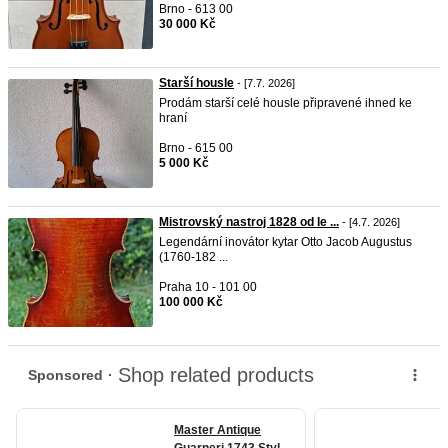
Brno - 613 00
30 000 Kč
Starší housle
- [7.7. 2026]
Prodám starší celé housle připravené ihned ke
hraní
Brno - 615 00
5 000 Kč
Mistrovský nastroj 1828 od le ...
- [4.7. 2026]
Legendární inovátor kytar Otto Jacob Augustus
(1760-182 ...
Praha 10 - 101 00
100 000 Kč