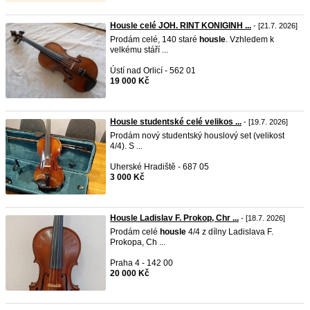
Housle celé JOH. RINT KONIGINH ...
- [21.7. 2026]
Prodám celé, 140 staré
housle
. Vzhledem k
velkému stáří ...
Ústí nad Orlicí - 562 01
19 000 Kč
Housle studentské celé velikos ...
- [19.7. 2026]
Prodám nový studentský houslový set (velikost
4/4). S ...
Uherské Hradiště - 687 05
3 000 Kč
Housle Ladislav F. Prokop, Chr ...
- [18.7. 2026]
Prodám celé
housle
4/4 z dílny Ladislava F.
Prokopa, Ch ...
Praha 4 - 142 00
20 000 Kč