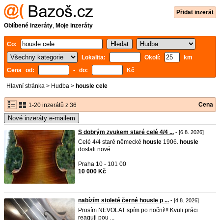
Přidat inzerát
Oblíbené inzeráty
,
Moje inzeráty
Co:
Lokalita:
Okolí:
km
Cena od:
- do:
Kč
Hlavní stránka
>
Hudba
>
housle cele
Cena
1-20 inzerátů z 36
Nové inzeráty e-mailem
S dobrým zvukem staré celé 4/4 ...
- [6.8. 2026]
Celé 4/4 staré německé
housle
1906.
housle
dostali nové ...
Praha 10 - 101 00
10 000 Kč
nabízím stoleté černé housle p ...
- [4.8. 2026]
Prosím NEVOLAT spím po noční!!! Kvůli práci
reaguji pou ...