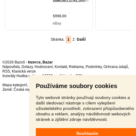
Stránka:
1
2
Další
©2026 Bazoš -
Inzerce, Bazar
Nápověda
,
Dotazy
,
Hodnocení
,
Kontakt
,
Reklama
,
Podmínky
,
Ochrana údajů
,
RSS
,
Inzeráty Hudba celkem:
18686
, za 24 hodin:
560
Používáme soubory cookies
Mapa kategorií
,
Nejvyhledávanější výrazy
Země:
Česká republika
,
Slovensko
,
Polsko
,
Rakousko
Tyto webové stránky používají soubory cookies a
další sledovací nástroje s cílem vylepšení
uživatelského prostředí, zobrazení přizpůsobeného
obsahu a reklam, analýzy návštěvnosti webových
stránek a zjištění zdroje návštěvnosti.
Souhlasím