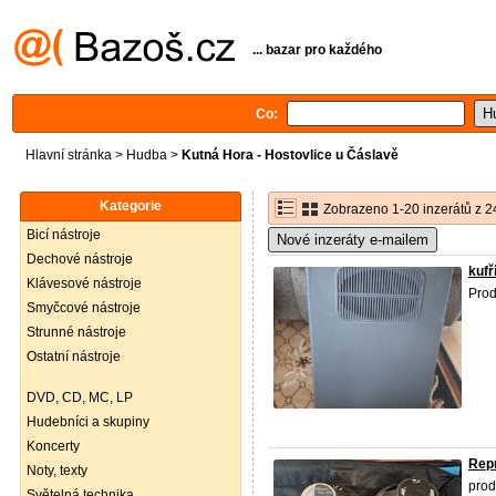
... bazar pro každého
Co:
Hlavní stránka
>
Hudba
>
Kutná Hora - Hostovlice u Čáslavě
Kategorie
Zobrazeno 1-20 inzerátů z 2
Bicí nástroje
Nové inzeráty e-mailem
Dechové nástroje
kufř
Klávesové nástroje
Prod
Smyčcové nástroje
Strunné nástroje
Ostatní nástroje
DVD, CD, MC, LP
Hudebníci a skupiny
Koncerty
Rep
Noty, texty
prod
Světelná technika