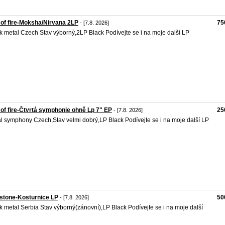
 of fire-Moksha/Nirvana 2LP
75
- [7.8. 2026]
k metal Czech Stav výborný,2LP Black Podívejte se i na moje další LP
 of fire-Čtvrtá symphonie ohně Lp 7" EP
25
- [7.8. 2026]
l symphony Czech,Stav velmi dobrý,LP Black Podívejte se i na moje další LP
stone-Kosturnice LP
50
- [7.8. 2026]
k metal Serbia Stav výborný(zánovní),LP Black Podívejte se i na moje další