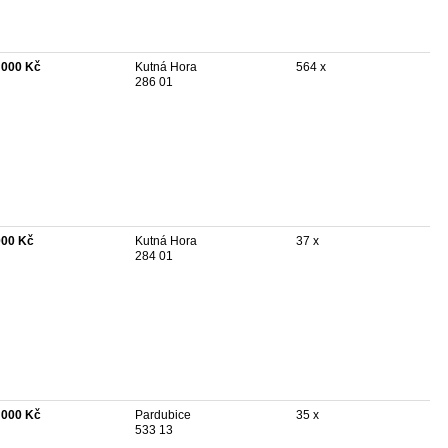
 000 Kč
Kutná Hora
564 x
286 01
000 Kč
Kutná Hora
37 x
284 01
 000 Kč
Pardubice
35 x
533 13