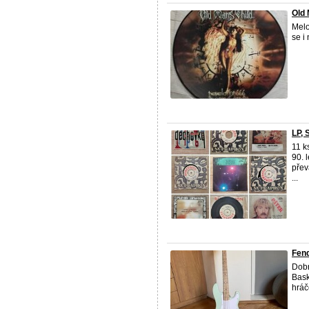
Old 
Melo
se i
LP, 
11 k
90. 
přev
...
Fend
Dobr
Bask
hráč