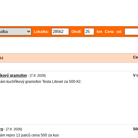
Lokalita:
Okolí:
km Cena od:
Ce
44
íkový gramofon
V 
- [7.8. 2026]
ám kuchříkový gramofon Tesla Litovel za 500 Kč.
ro
50
- [7.8. 2026]
ám repro 12 palců cena 500 za kus