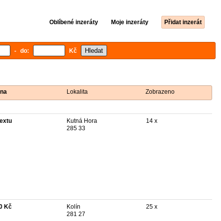
Oblíbené inzeráty
Moje inzeráty
Přidat inzerát
- do:
Kč
na
Lokalita
Zobrazeno
textu
Kutná Hora
14 x
285 33
0 Kč
Kolín
25 x
281 27