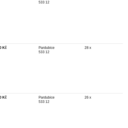
533 12
0 Kč
Pardubice
28 x
533 12
0 Kč
Pardubice
26 x
533 12