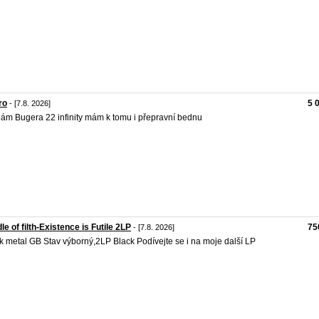
ro
5 
- [7.8. 2026]
ám Bugera 22 infinity mám k tomu i přepravní bednu
le of filth-Existence is Futile 2LP
75
- [7.8. 2026]
k metal GB Stav výborný,2LP Black Podívejte se i na moje další LP