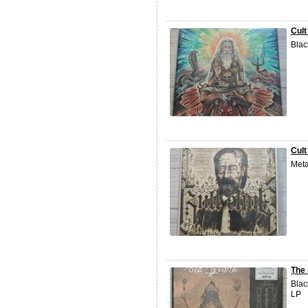
Cult
Blac
Cult
Meta
The 
Blac
LP