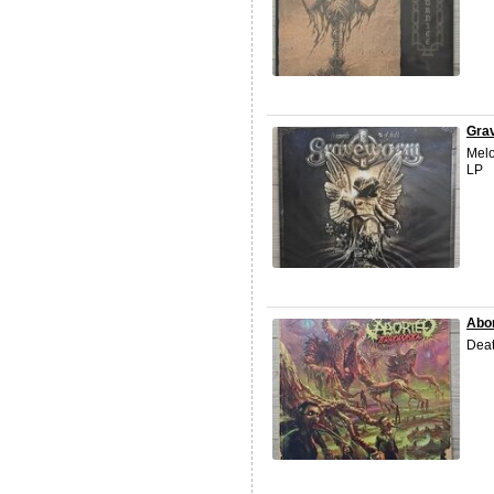
Gra
Melo
LP
Abor
Deat