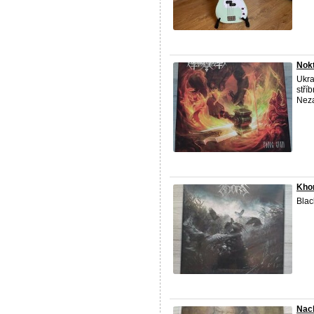
Nokt
Ukra
stří
Neza
Khor
Blac
Nac