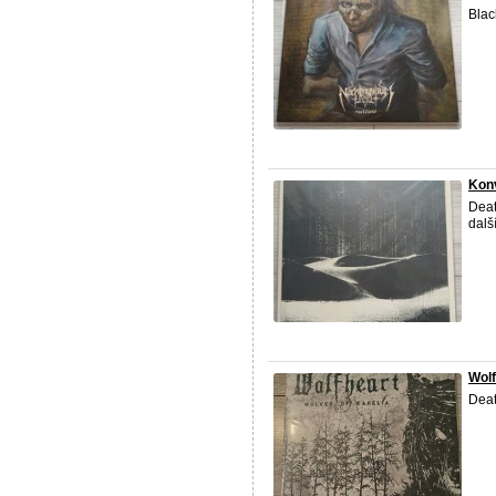
Blac
Konv
Deat
dalš
Wolf
Deat