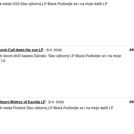
k metal USA Stav výborný,LP Black Podívejte se i na moje další LP
ent-Call down the sun LP
49
- [5.8. 2026]
h doom dívčí kapela Dánsko. Stav výborný LP Black.Podívejte se i na moje
í Lp
heart-Wolves of Karelia LP
49
- [5.8. 2026]
h metal Finland.Stav výborný,LP Black.Podívejte se i na moje další LP