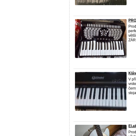
PRO
Prod
perf
větš
ZÁRU
Klá
V př
vnik
čern
stoj
El.
Prod