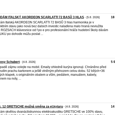
DÁM ITALSKÝ AKORDEON SCARLATTI 72 BASŮ 3 HLAS
18
- [5.8. 2026]
ám Italský AKORDEON SCARLATTI 72 BASŮ 3 hlas harmonika je v
ektním stavu jako nová bez dalsich investic nalaďena malo hraná neviužita
í ROZSACH klávesnice od f po e pro profesionální hráče hudební školy dávám
KU po dohoďe múžu poslat ...
vesy Schubert
5 
- [4.8. 2026]
ípadě zájmu volejte na mobil. Emaily ohledně kurýra ignoruji. Chráněno před
nutím prachu kartonem a ještě vlněným přehozem celou dobu. 52 bílých+36
ých klapek, s originálním obalem a vším, pedálem, manuálem, kabely,
anem na noty, ...
ak. 12 GRETSCHE možná směna za el.kytaru
14
- [4.8. 2026]
ám skvělou dvanáctistrunnou elektroakustiku GRETSCHE ve 100% stavu,