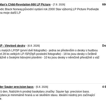
Man's Child-Revelation 666 LP Picture
66
- [7.8. 2026]
dic Black Norway,původní vydání rok 2000 Stav výborný,LP Picture Podívejte
 na moje další LP
SP - Vinylové desky
Do
- [6.8. 2026]
s malých LP/SP (první dvě fotografie) - jedna se především o desky s hudbou
let 28 ks velkých LP /SP(čtyři poslední fotografie) - 18 ks jsou desky v češtině
ážně s českými lidovými písněmi - 10 ks jsou desky v němčině převážně s váž
er Squier precision bass
4 
- [5.8. 2026]
ý den, Nabízím k prodeji baskytaru značky: Squier typ: precision bass.
ytara je minimálně hraná a ve skvělém stavu. Ideální nástroj pro začínající
e.