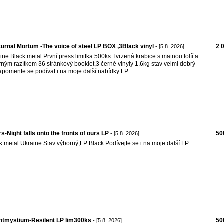
urnal Mortum -The voice of steel LP BOX ,3Black vinyl
2 
- [5.8. 2026]
ine Black metal První press limitka 500ks.Tvrzená krabice s matnou folíí a
brným razítkem 36 stránkový booklet,3 černé vinyly 1.6kg stav velmi dobrý
pomente se podívat i na moje další nabídky LP
s-Night falls onto the fronts of ours LP
50
- [5.8. 2026]
k metal Ukraine.Stav výborný,LP Black Podívejte se i na moje další LP
htmystium-Resilent LP lim300ks
50
- [5.8. 2026]