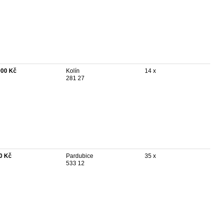
000 Kč
Kolín
14 x
281 27
0 Kč
Pardubice
35 x
533 12