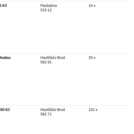
6 Kč
Pardubice
16 x
533 12
hodou
Havlíčkův Brod
26 x
582 91
000 Kč
Havlíčkův Brod
102 x
582 71