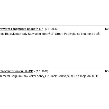
veworm-Fragments of death LP
60
- [7.8. 2026]
dic Black/Death Italy Stav velmi dobrý,LP Green Podívejte se i na moje další
ted-Terrorvision LP+CD
65
- [7.8. 2026]
h metal Belgium.Stav velmi dobrý,LP Black.Podívejte se i na moje další LP