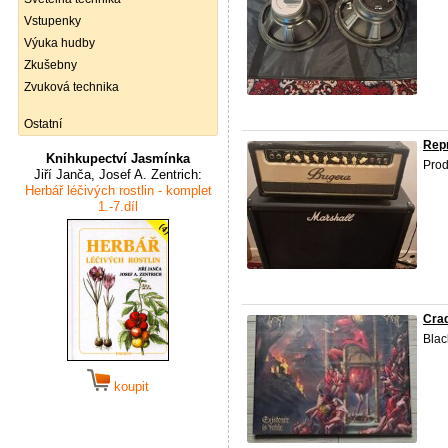
Vstupenky
Výuka hudby
Zkušebny
Zvuková technika
Ostatní
Rep
Knihkupectví Jasmínka
Prod
Jiří Janča, Josef A. Zentrich:
Herbář léčivých rostlin - komplet
1.-7.díl
Crad
Blac
koupit