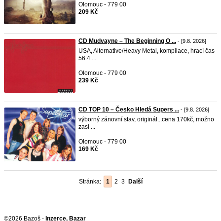
Olomouc - 779 00
209 Kč
CD Mudvayne ‎– The Beginning O ...
- [9.8. 2026]
USA, Alternative/Heavy Metal, kompilace, hrací čas
56:4 ...
Olomouc - 779 00
239 Kč
CD TOP 10 – Česko Hledá Supers ...
- [9.8. 2026]
výborný zánovní stav, originál...cena 170kč, možno
zasl ...
Olomouc - 779 00
169 Kč
Stránka:
1
2
3
Další
©2026 Bazoš -
Inzerce, Bazar