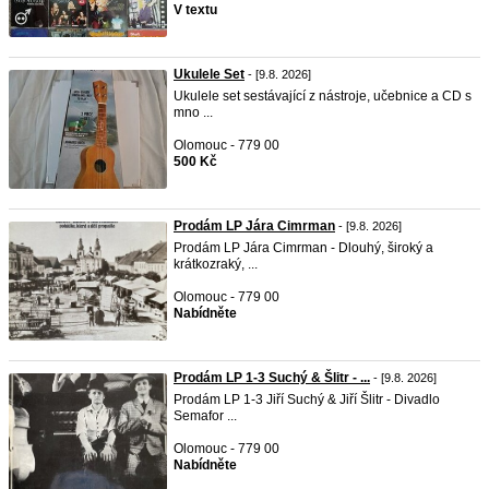
V textu
Ukulele Set
- [9.8. 2026]
Ukulele set sestávající z nástroje, učebnice a CD s
mno ...
Olomouc - 779 00
500 Kč
Prodám LP Jára Cimrman
- [9.8. 2026]
Prodám LP Jára Cimrman - Dlouhý, široký a
krátkozraký, ...
Olomouc - 779 00
Nabídněte
Prodám LP 1-3 Suchý & Šlitr - ...
- [9.8. 2026]
Prodám LP 1-3 Jiří Suchý & Jiří Šlitr - Divadlo
Semafor ...
Olomouc - 779 00
Nabídněte