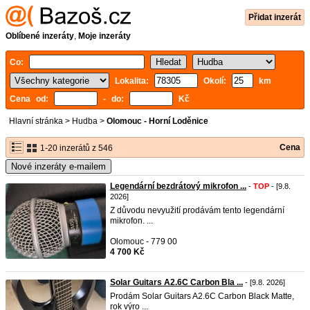
Přidat inzerát
Oblíbené inzeráty
,
Moje inzeráty
Co:
Lokalita:
Okolí:
km
Cena od:
- do:
Kč
Hlavní stránka
>
Hudba
>
Olomouc - Horní Loděnice
Cena
1-20 inzerátů z 546
Nové inzeráty e-mailem
Legendární bezdrátový mikrofon ...
-
TOP
- [9.8.
2026]
Z důvodu nevyužití prodávám tento legendární
mikrofon. ...
Olomouc - 779 00
4 700 Kč
Solar Guitars A2.6C Carbon Bla ...
- [9.8. 2026]
Prodám Solar Guitars A2.6C Carbon Black Matte,
rok výro ...