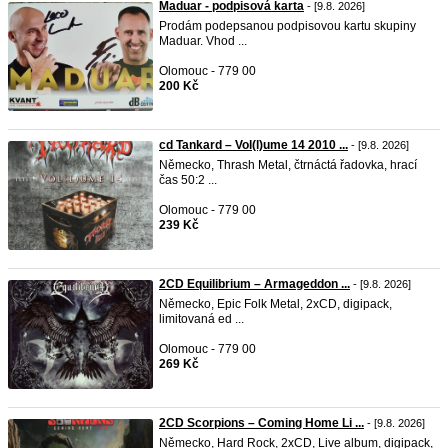
Maduar - podpisová karta
- [9.8. 2026]
Prodám podepsanou podpisovou kartu skupiny
Maduar. Vhod ...
Olomouc - 779 00
200 Kč
cd Tankard – Vol(l)ume 14 2010 ...
- [9.8. 2026]
Německo, Thrash Metal, čtrnáctá řadovka, hrací
čas 50:2 ...
Olomouc - 779 00
239 Kč
2CD Equilibrium ‎– Armageddon ...
- [9.8. 2026]
Německo, Epic Folk Metal, 2xCD, digipack,
limitovaná ed ...
Olomouc - 779 00
269 Kč
2CD Scorpions – Coming Home Li ...
- [9.8. 2026]
Německo, Hard Rock, 2xCD, Live album, digipack,