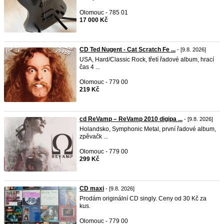
Olomouc - 785 01
17 000 Kč
CD Ted Nugent - Cat Scratch Fe ...
- [9.8. 2026]
USA, Hard/Classic Rock, třetí řadové album, hrací
čas 4 ...
Olomouc - 779 00
219 Kč
cd ReVamp – ReVamp 2010 digipa ...
- [9.8. 2026]
Holandsko, Symphonic Metal, první řadové album,
zpěvačk ...
Olomouc - 779 00
299 Kč
CD maxi
- [9.8. 2026]
Prodám originální CD singly. Ceny od 30 Kč za
kus.
Olomouc - 779 00