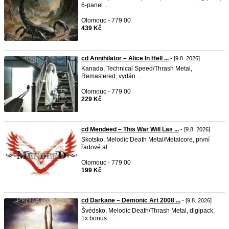
6-panel ...
Olomouc - 779 00
439 Kč
cd Annihilator – Alice In Hell ...
- [9.8. 2026]
Kanada, Technical Speed/Thrash Metal,
Remastered, vydán ...
Olomouc - 779 00
229 Kč
cd Mendeed – This War Will Las ...
- [9.8. 2026]
Skotsko, Melodic Death Metal/Metalcore, první
řadové al ...
Olomouc - 779 00
199 Kč
cd Darkane – Demonic Art 2008 ...
- [9.8. 2026]
Švédsko, Melodic Death/Thrash Metal, digipack,
1x bonus ...