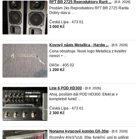
RFT BR 2725 Reproduktory Rarit ...
- [8.8. 2026]
Prodám 2ks Reproduktoru RFT BR 2725 Rarita
Dobry stav p ...
Česká Lípa - 473 01
3 000 Kč
Kovový nápis Metallica - Hardw ...
- [8.8. 2026]
Cena obsahuje: Nové logo Metallica z kvalitní
nerezi + ...
Děčín - 405 02
1 200 Kč
Line 6 POD HD300
- [8.8. 2026]
Ahoj, posílám dál POD HD300. Efekt je v
kompletně funkč ...
Česká Lípa - 473 01
2 300 Kč
Noname kytarové kombo GX-30w
- [8.8. 2026]
Rozměry 40x37x18, 30w, funkční, umí to udělat