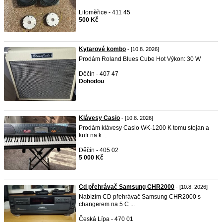
Litoměřice - 411 45
500 Kč
Kytarové kombo
- [10.8. 2026]
Prodám Roland Blues Cube Hot Výkon: 30 W
Děčín - 407 47
Dohodou
Klávesy Casio
- [10.8. 2026]
Prodám klávesy Casio WK-1200 K tomu stojan a
kufr na k ...
Děčín - 405 02
5 000 Kč
Cd přehrávač Samsung CHR2000
- [10.8. 2026]
Nabízím CD přehrávač Samsung CHR2000 s
changerem na 5 C ...
Česká Lípa - 470 01