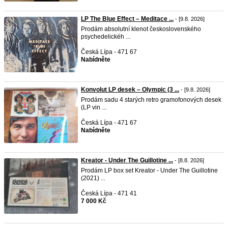
LP The Blue Effect – Meditace ...
- [9.8. 2026]
Prodám absolutní klenot československého
psychedelickéh ...
Česká Lípa - 471 67
Nabídněte
Konvolut LP desek – Olympic (3 ...
- [9.8. 2026]
Prodám sadu 4 starých retro gramofonových desek
(LP vin ...
Česká Lípa - 471 67
Nabídněte
Kreator - Under The Guillotine ...
- [8.8. 2026]
Prodám LP box set Kreator - Under The Guillotine
(2021) ...
Česká Lípa - 471 41
7 000 Kč