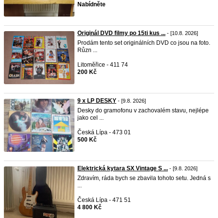
Nabídněte
Originál DVD filmy po 15ti kus ...
- [10.8. 2026]
Prodám tento set originálních DVD co jsou na foto.
Různ ...
Litoměřice - 411 74
200 Kč
9 x LP DESKY
- [9.8. 2026]
Desky do gramofonu v zachovalém stavu, nejlépe
jako cel ...
Česká Lípa - 473 01
500 Kč
Elektrická kytara SX Vintage S ...
- [9.8. 2026]
Zdravím, ráda bych se zbavila tohoto setu. Jedná s
...
Česká Lípa - 471 51
4 800 Kč