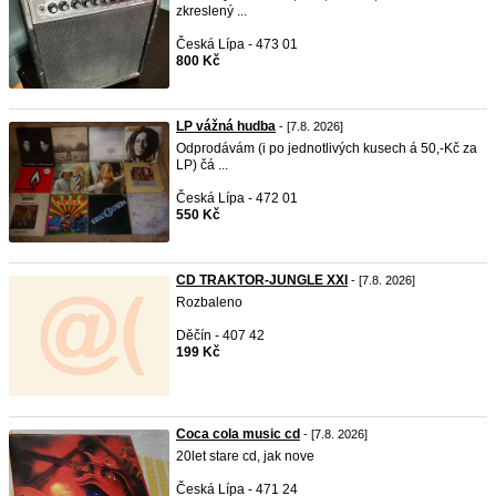
zkreslený ...
Česká Lípa - 473 01
800 Kč
LP vážná hudba
- [7.8. 2026]
Odprodávám (i po jednotlivých kusech á 50,-Kč za
LP) čá ...
Česká Lípa - 472 01
550 Kč
CD TRAKTOR-JUNGLE XXI
- [7.8. 2026]
Rozbaleno
Děčín - 407 42
199 Kč
Coca cola music cd
- [7.8. 2026]
20let stare cd, jak nove
Česká Lípa - 471 24