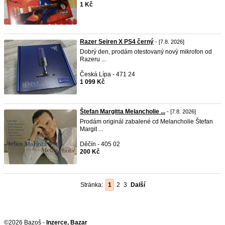
1 Kč
Razer Seiren X PS4 černý
- [7.8. 2026]
Dobrý den, prodám otestovaný nový mikrofon od
Razeru ...
Česká Lípa - 471 24
1 099 Kč
Štefan Margitta Melancholie ...
- [7.8. 2026]
Prodám originál zabalené cd Melancholie Štefan
Margit ...
Děčín - 405 02
200 Kč
Stránka:
1
2
3
Další
©2026 Bazoš -
Inzerce, Bazar