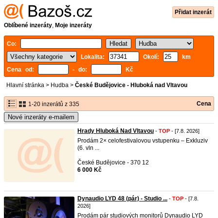
Přidat inzerát
Oblíbené inzeráty
,
Moje inzeráty
Co:
Lokalita:
Okolí:
km
Cena od:
- do:
Kč
Hlavní stránka
>
Hudba
>
České Budějovice - Hluboká nad Vltavou
Cena
1-20 inzerátů z 335
Nové inzeráty e-mailem
Hrady Hluboká Nad Vltavou
-
TOP
- [7.8. 2026]
Prodám 2× celofestivalovou vstupenku – Exkluziv
(6. vln ...
České Budějovice - 370 12
6 000 Kč
Dynaudio LYD 48 (pár) - Studio ...
-
TOP
- [7.8.
2026]
Prodám pár studiových monitorů Dynaudio LYD