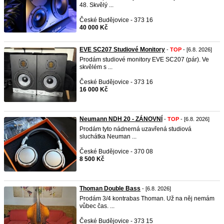
48. Skvělý ...
České Budějovice - 373 16
40 000 Kč
EVE SC207 Studiové Monitory
-
TOP
- [6.8. 2026]
Prodám studiové monitory EVE SC207 (pár). Ve
skvělém s ...
České Budějovice - 373 16
16 000 Kč
Neumann NDH 20 - ZÁNOVNÍ
-
TOP
- [6.8. 2026]
Prodám tyto nádnerná uzavřená studiová
sluchátka Neuman ...
České Budějovice - 370 08
8 500 Kč
Thoman Double Bass
- [6.8. 2026]
Prodám 3/4 kontrabas Thoman. Už na něj nemám
vůbec čas. ...
České Budějovice - 373 15