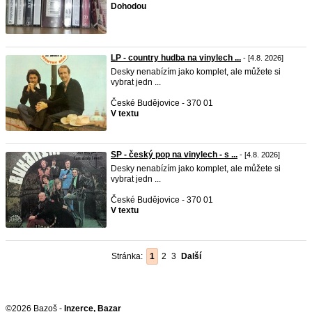
Dohodou
LP - country hudba na vinylech ...
- [4.8. 2026]
Desky nenabízím jako komplet, ale můžete si
vybrat jedn ...
České Budějovice - 370 01
V textu
SP - český pop na vinylech - s ...
- [4.8. 2026]
Desky nenabízím jako komplet, ale můžete si
vybrat jedn ...
České Budějovice - 370 01
V textu
Stránka:
1
2
3
Další
©2026 Bazoš -
Inzerce, Bazar