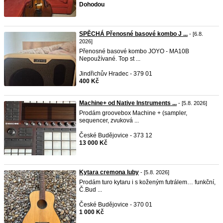
Dohodou
SPĚCHÁ Přenosné basové kombo J ...
- [6.8.
2026]
Přenosné basové kombo JOYO - MA10B
Nepoužívané. Top st ...
Jindřichův Hradec - 379 01
400 Kč
Machine+ od Native Instruments ...
- [5.8. 2026]
Prodám groovebox Machine + (sampler,
sequencer, zvuková ...
České Budějovice - 373 12
13 000 Kč
Kytara cremona luby
- [5.8. 2026]
Prodám turo kytaru i s koženým futrálem… funkční,
Č.Bud ...
České Budějovice - 370 01
1 000 Kč