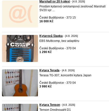
Marshall sv 20 h plexi
- [4.8. 2026]
Prodám kytarový celolampový zesilovač Marshall
SV20 vyr ...
České Budějovice - 373 15
16 000 Kč
Kytarová šlapka
- [4.8. 2026]
EBS Multicomp, bez adaptéru
České Budějovice - 370 04
1 290 Kč
Kytara Terada
- [4.8. 2026]
Terasa TG-307, koncertní kytara Japan
České Budějovice - 370 04
3 990 Kč
Kytara Tenson
- [4.8. 2026]
Tenson Drednought D1