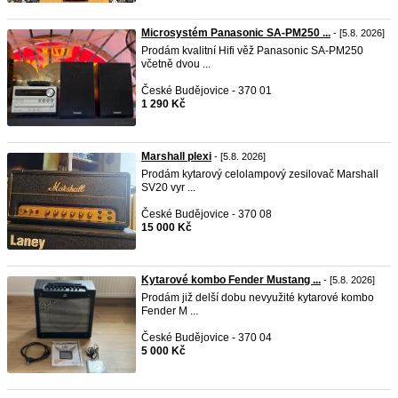
Microsystém Panasonic SA-PM250 ...
- [5.8. 2026]
Prodám kvalitní Hifi věž Panasonic SA-PM250
včetně dvou ...
České Budějovice - 370 01
1 290 Kč
Marshall plexi
- [5.8. 2026]
Prodám kytarový celolampový zesilovač Marshall
SV20 vyr ...
České Budějovice - 370 08
15 000 Kč
Kytarové kombo Fender Mustang ...
- [5.8. 2026]
Prodám již delší dobu nevyužité kytarové kombo
Fender M ...
České Budějovice - 370 04
5 000 Kč