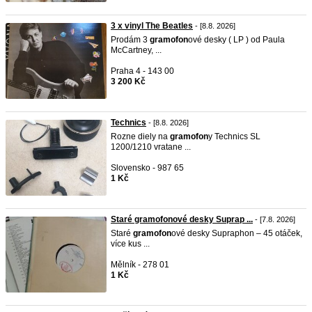
3 x vinyl The Beatles
- [8.8. 2026]
Prodám 3
gramofon
ové desky ( LP ) od Paula
McCartney, ...
Praha 4 - 143 00
3 200 Kč
Technics
- [8.8. 2026]
Rozne diely na
gramofon
y Technics SL
1200/1210 vratane ...
Slovensko - 987 65
1 Kč
Staré gramofonové desky Suprap ...
- [7.8. 2026]
Staré
gramofon
ové desky Supraphon – 45 otáček,
více kus ...
Mělník - 278 01
1 Kč