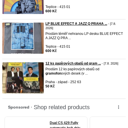
Teplice - 415 01
600 Kč
LP BLUE EFFECT A JAZZ Q PRAHA ...
- [7.8.
2026]
Prodám téměř nehranou LP desku BLUE EFFECT
A JAZZ Q PRA ...
Teplice - 415 01
600 Kč
12 ks papírových obalů od gram ...
- [7.8. 2026]
Prodám 12 ks papírových obalů od
gramofon
ových desek (v ...
Praha - západ - 252 63
50 Kč