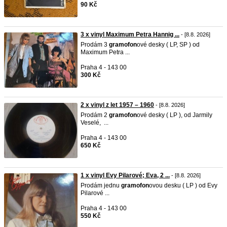
90 Kč
3 x vinyl Maximum Petra Hannig ...
- [8.8. 2026]
Prodám 3
gramofon
ové desky ( LP, SP ) od
Maximum Petra ...
Praha 4 - 143 00
300 Kč
2 x vinyl z let 1957 – 1960
- [8.8. 2026]
Prodám 2
gramofon
ové desky ( LP ), od Jarmily
Veselé, ...
Praha 4 - 143 00
650 Kč
1 x vinyl Evy Pilarové; Eva, 2 ...
- [8.8. 2026]
Prodám jednu
gramofon
ovou desku ( LP ) od Evy
Pilarové ...
Praha 4 - 143 00
550 Kč