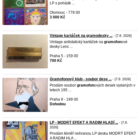
LP s pohádk ...
Olomouc - 779 00
3 000 Kč
Vintage kartáček na gramodesky ...
- [7.8. 2026]
Vintage antistatický kartáček na
gramofon
ové
desky Lenc ...
Praha 5 - 159 00
700 Kč
Gramofonový klub - soubor dese ...
- [7.8. 2026]
Prodám soubor
gramofon
ových desek vydaných v
letech 195 ...
Praha 9 - 199 00
Dohodou
LP - MODRÝ EFEKT A RADIM HLADÍ ...
- [7.8.
2026]
Prodám téměř nehranou LP desku MODRÝ EFEKT
A RADIM HLA ...