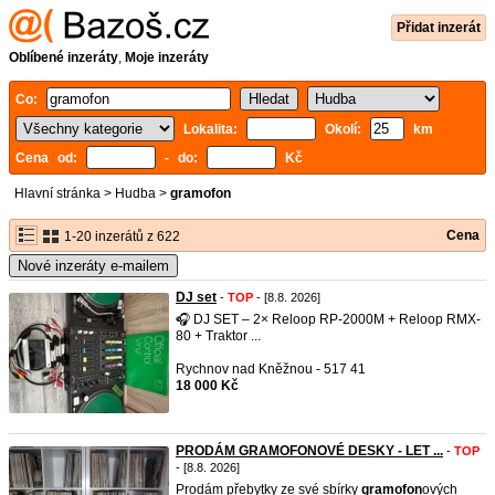
Přidat inzerát
Oblíbené inzeráty
,
Moje inzeráty
Co:
Lokalita:
Okolí:
km
Cena od:
- do:
Kč
Hlavní stránka
>
Hudba
>
gramofon
Cena
1-20 inzerátů z 622
Nové inzeráty e-mailem
DJ set
-
TOP
- [8.8. 2026]
🎧 DJ SET – 2× Reloop RP-2000M + Reloop RMX-
80 + Traktor ...
Rychnov nad Kněžnou - 517 41
18 000 Kč
PRODÁM GRAMOFONOVÉ DESKY - LET ...
-
TOP
- [8.8. 2026]
Prodám přebytky ze své sbírky
gramofon
ových