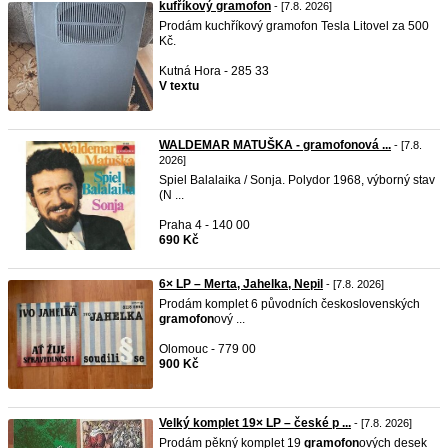
kufříkový gramofon
- [7.8. 2026]
Prodám kuchříkový gramofon Tesla Litovel za 500
Kč.
Kutná Hora - 285 33
V textu
WALDEMAR MATUŠKA - gramofonová ...
- [7.8.
2026]
Spiel Balalaika / Sonja. Polydor 1968, výborný stav
(N ...
Praha 4 - 140 00
690 Kč
6× LP – Merta, Jahelka, Nepil
- [7.8. 2026]
Prodám komplet 6 původních československých
gramofon
ový ...
Olomouc - 779 00
900 Kč
Velký komplet 19× LP – české p ...
- [7.8. 2026]
Prodám pěkný komplet 19
gramofon
ových desek