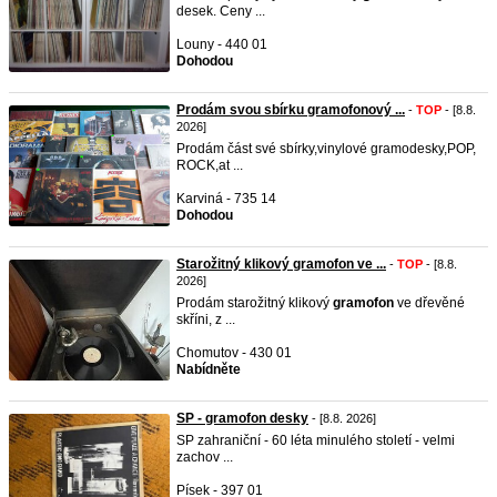
desek. Ceny ...
Louny - 440 01
Dohodou
Prodám svou sbírku gramofonový ...
-
TOP
- [8.8.
2026]
Prodám část své sbírky,vinylové gramodesky,POP,
ROCK,at ...
Karviná - 735 14
Dohodou
Starožitný klikový gramofon ve ...
-
TOP
- [8.8.
2026]
Prodám starožitný klikový
gramofon
ve dřevěné
skříni, z ...
Chomutov - 430 01
Nabídněte
SP - gramofon desky
- [8.8. 2026]
SP zahraniční - 60 léta minulého století - velmi
zachov ...
Písek - 397 01