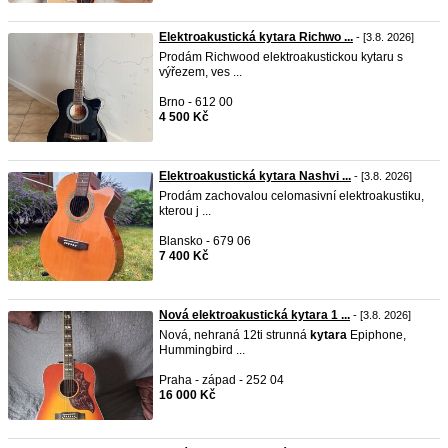
Elektroakustická kytara Richwo ...
- [3.8. 2026]
Prodám Richwood elektroakustickou kytaru s
výřezem, ves ...
Brno - 612 00
4 500 Kč
Elektroakustická kytara Nashvi ...
- [3.8. 2026]
Prodám zachovalou celomasivní elektroakustiku,
kterou j ...
Blansko - 679 06
7 400 Kč
Nová elektroakustická kytara 1 ...
- [3.8. 2026]
Nová, nehraná 12ti strunná
kytara
Epiphone,
Hummingbird ...
Praha - západ - 252 04
16 000 Kč