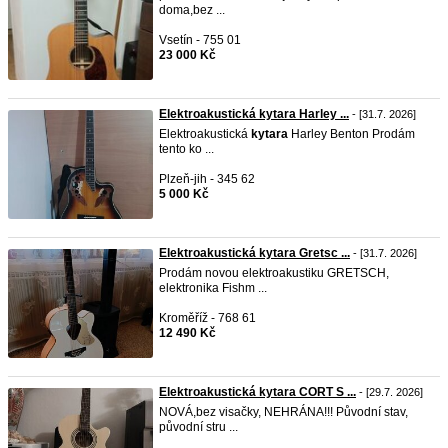
doma,bez ...
Vsetín - 755 01
23 000 Kč
Elektroakustická kytara Harley ...
- [31.7. 2026]
Elektroakustická
kytara
Harley Benton Prodám
tento ko ...
Plzeň-jih - 345 62
5 000 Kč
Elektroakustická kytara Gretsc ...
- [31.7. 2026]
Prodám novou elektroakustiku GRETSCH,
elektronika Fishm ...
Kroměříž - 768 61
12 490 Kč
Elektroakustická kytara CORT S ...
- [29.7. 2026]
NOVÁ,bez visačky, NEHRÁNA!!! Původní stav,
původní stru ...