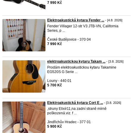
7 990 Kč
Elektroakustická kytara Fender ...
- [4.8. 2026]
Fender Villager 12-str V3 JTB-VN, California
Series, p ...
České Budějovice - 370 04
7 990 Kč
elektroakustickou kytaru Takam ...
- [3.8. 2026]
Prodám elektroakustickou kytaru Takamine
EG520S G Serie ...
Louny - 440 01
5 700 Kč
Elektroakustická kytara Cort E ...
- [3.8. 2026]
,struny Elixír11,na zadní straně mírně
poškozená.viz. f ...
Jindřichův Hradec - 377 01
5 900 Kč