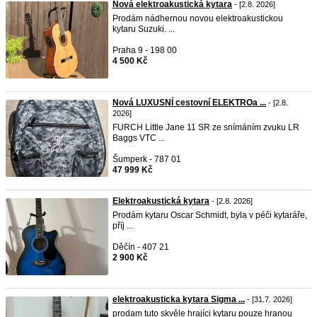
Nová elektroakustická kytara
- [2.8. 2026]
Prodám nádhernou novou elektroakustickou
kytaru Suzuki. ...
Praha 9 - 198 00
4 500 Kč
Nová LUXUSNÍ cestovní ELEKTROa ...
- [2.8.
2026]
FURCH Little Jane 11 SR ze snímáním zvuku LR
Baggs VTC ...
Šumperk - 787 01
47 999 Kč
Elektroakustická kytara
- [2.8. 2026]
Prodám kytaru Oscar Schmidt, byla v péči kytaráře,
příj ...
Děčín - 407 21
2 900 Kč
elektroakusticka kytara Sigma ...
- [31.7. 2026]
prodam tuto skvěle hrajíci kytaru pouze hranou