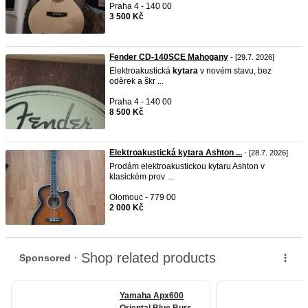
Praha 4 - 140 00
3 500 Kč
Fender CD-140SCE Mahogany
- [29.7. 2026]
Elektroakustická
kytara
v novém stavu, bez
oděrek a škr ...
Praha 4 - 140 00
8 500 Kč
Elektroakustická kytara Ashton ...
- [28.7. 2026]
Prodám elektroakustickou kytaru Ashton v
klasickém prov ...
Olomouc - 779 00
2 000 Kč