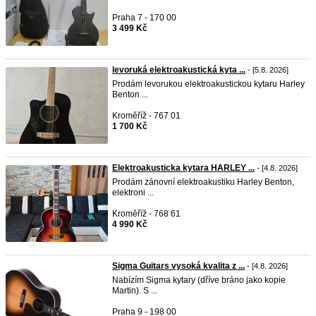
Praha 7 - 170 00
3 499 Kč
levoruká elektroakustická kyta ...
- [5.8. 2026]
Prodám levorukou elektroakustickou kytaru Harley
Benton ...
Kroměříž - 767 01
1 700 Kč
Elektroakusticka kytara HARLEY ...
- [4.8. 2026]
Prodám zánovní elektroakustiku Harley Benton,
elektroni ...
Kroměříž - 768 61
4 990 Kč
Sigma Guitars vysoká kvalita z ...
- [4.8. 2026]
Nabízím Sigma kytary (dříve bráno jako kopie
Martin). S ...
Praha 9 - 198 00