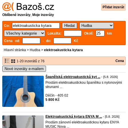
Přidat inzerát
Oblíbené inzeráty
,
Moje inzeráty
Co:
Lokalita:
Okolí:
km
Cena od:
- do:
Kč
Hlavní stránka
>
Hudba
>
elektroakusticka kytara
Cena
1-20 inzerátů z 76
Nové inzeráty e-mailem
Španělská elektroakustická kyt ...
- [5.8. 2026]
Prodám elektroakustickou španělku s nylonovými
strunami ...
Děčín - 405 02
5 800 Kč
Elektroakustická kytara ENYA M ...
- [5.8. 2026]
Prodám zánovní elektroakustickou kytaru ENYA
MUSIC Nova ...