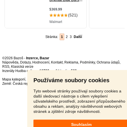
Stránka:
1
2
3
Další
©2026 Bazoš -
Inzerce, Bazar
Nápověda
,
Dotazy
,
Hodnocení
,
Kontakt
,
Reklama
,
Podmínky
,
Ochrana údajů
,
RSS
,
Inzeráty Hudba celkem:
18732
, za 24 hodin:
569
Používáme soubory cookies
Mapa kategorií
,
Nejvyhledávanější výrazy
Země:
Česká republika
,
Slovensko
,
Polsko
,
Rakousko
Tyto webové stránky používají soubory cookies a
další sledovací nástroje s cílem vylepšení
uživatelského prostředí, zobrazení přizpůsobeného
obsahu a reklam, analýzy návštěvnosti webových
stránek a zjištění zdroje návštěvnosti.
Souhlasím