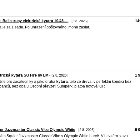
e Ball struny elektrická kytara 10/46.....
14
- [3.8. 2026]
 je za 1 sadu. Po uhrazení poštovného, mohu zaslat.
trická kytara SG Fire by LM
1 
- [2.8. 2026]
né pro začátečníky a jako druhá
kytara
, tělo ze dřeva, v perfektní kondici bez
banců, bez obalu Osobní převzetí Šumperk, platba hotově/ QR
er Jazzmaster Classic Vibe Olympic White
9 
- [2.8. 2026]
ám Squier Jazzmaster Classic Vibe v Olympic White barvě. V hezkém stavu