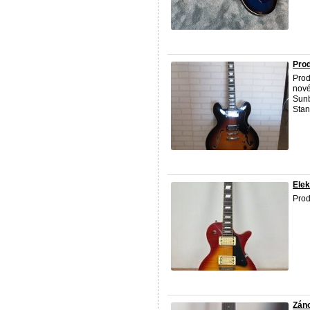
Prod
Prod
nové
Sunb
Stand
Elek
Prod
Záno