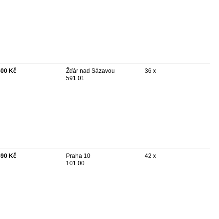
500 Kč
Žďár nad Sázavou
36 x
591 01
490 Kč
Praha 10
42 x
101 00