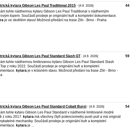
trická kytara Gibson Les Paul Traditional 2015
44
- [4.8. 2026]
ám tuhle nádhernou kytaru Gibson Les Paul Traditional s nádherným
rovým topem. Součástí prodeje je originální kufr a kompletní dokumentace.
ra
je ve skvělém stavu! Možnost předání na trase Zlín - Brno - Praha
trická kytara Gibson Les Paul Standard Slash GT
59
- [4.8. 2026]
ám tuhle nádhernou limitovanou kytaru Gibson Les Paul Standard Slash
Top z roku 2022. Součástí prodeje je originální kufr a kompletní
umentace.
kytara
je v krásném stavu. Možnost předání na trase Zlín - Brno -
ha
trická kytara Gibson Les Paul Standard Cobalt Burst
54
- [4.8. 2026]
ám tuhle kytaru Gibson Les Paul Standard v nádherné limitované modré
ě z roku 2017.
kytara
má všechny čtyři potenciometry push pull a má originál
ykatelné mechaniky. Součástí prodeje je originální kufr a kompletní
umentace.
kytara
je ...