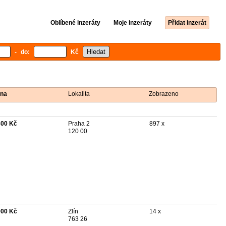
Oblíbené inzeráty
Moje inzeráty
Přidat inzerát
- do:
Kč
na
Lokalita
Zobrazeno
300 Kč
Praha 2
897 x
120 00
900 Kč
Zlín
14 x
763 26