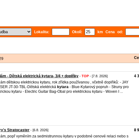
Lokalita:
Okolí:
km Cena od:
Ce
29
ám - Dětská elektrická kytara- 3/4 + doplňky
4 
-
TOP
- [7.8. 2026]
ám dětskou elektrickou kytaru, rok zřídka používanou , včetně doplňků: - JAY
ER JT-30-TBL-Dětská elektrická
kytara
- Blue-Kytarový popruh - Struny pro
trickou kytaru - Electric Guitar Bag-Obal pro elektrickou kytaru - Woven I ...
y's Stratocaster
8 
- [6.8. 2026]
ám, popř vyměním za sedmistrunnou kytaru v podobné cenové relaci nebo s