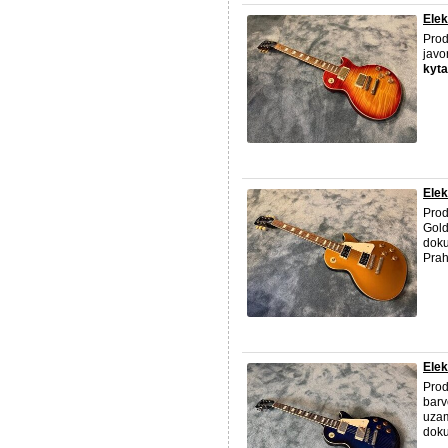
Elek
Prod
javo
kyta
Elek
Prod
Gold
dok
Pra
Elek
Prod
barv
uzam
dok