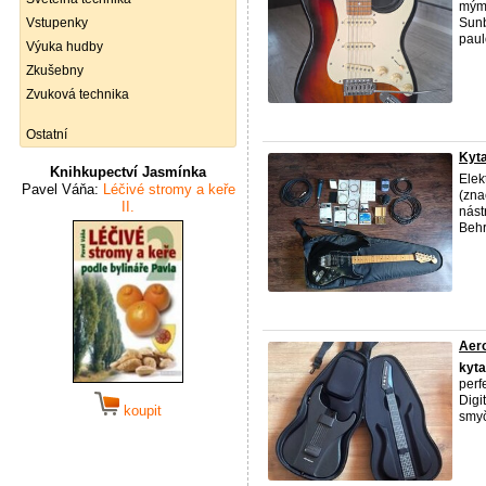
mým 
Vstupenky
Sunb
paulo
Výuka hudby
Zkušebny
Zvuková technika
Ostatní
Kyta
Knihkupectví Jasmínka
Elek
Pavel Váňa:
Léčivé stromy a keře
(zna
II.
nást
Behr
Aero
kyta
perf
Digi
koupit
smyč