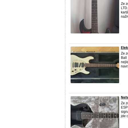
Ze z
LTD.
kart
naživ
Elek
Ze z
Ball
nejl
navr
Nehr
Ze z
ESP 
sign
jde o