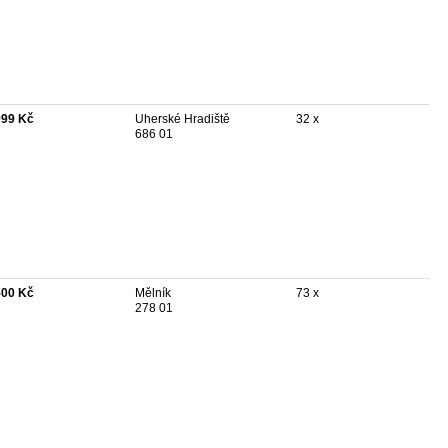
999 Kč
Uherské Hradiště
32 x
686 01
500 Kč
Mělník
73 x
278 01