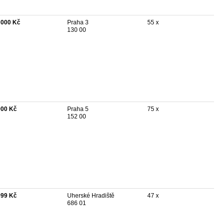
 000 Kč
Praha 3
55 x
130 00
900 Kč
Praha 5
75 x
152 00
999 Kč
Uherské Hradiště
47 x
686 01