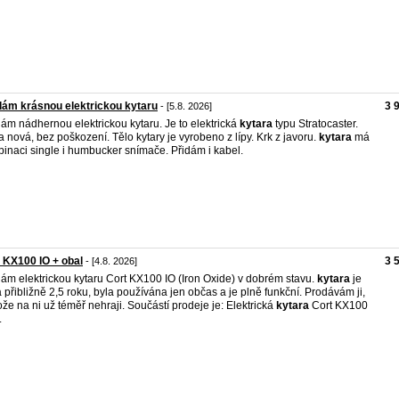
ám krásnou elektrickou kytaru
3 
- [5.8. 2026]
ám nádhernou elektrickou kytaru. Je to elektrická
kytara
typu Stratocaster.
a nová, bez poškození. Tělo kytary je vyrobeno z lípy. Krk z javoru.
kytara
má
inaci single i humbucker snímače. Přidám i kabel.
 KX100 IO + obal
3 
- [4.8. 2026]
ám elektrickou kytaru Cort KX100 IO (Iron Oxide) v dobrém stavu.
kytara
je
á přibližně 2,5 roku, byla používána jen občas a je plně funkční. Prodávám ji,
ože na ni už téměř nehraji. Součástí prodeje je: Elektrická
kytara
Cort KX100
.