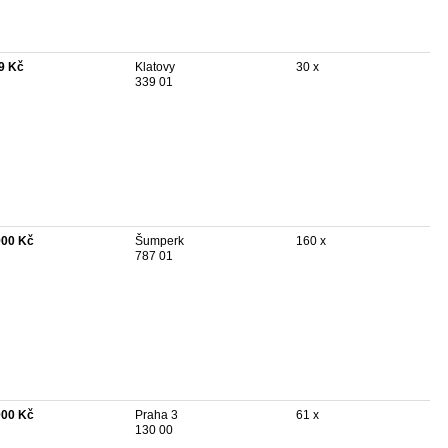
9 Kč
Klatovy
30 x
339 01
900 Kč
Šumperk
160 x
787 01
000 Kč
Praha 3
61 x
130 00