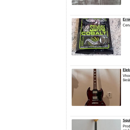
Erni
Cena
Elek
Vhod
škrá
Squi
Prod