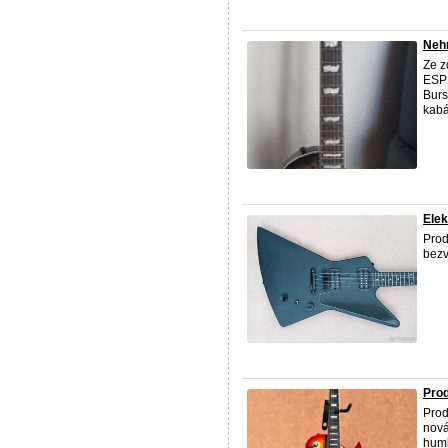
Nehr
Ze z
ESP 
Burs
kabát
Elek
Prod
bezv
Prod
Prod
nová
humb