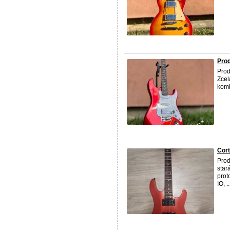
Prod
Prod
Zcel
komb
Cort
Prod
star
prot
IO, ..