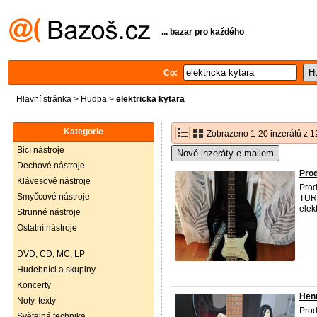
... bazar pro každého
Co:
Hlavní stránka
>
Hudba
>
elektricka kytara
Kategorie
Zobrazeno 1-20 inzerátů z 1
Bicí nástroje
Nové inzeráty e-mailem
Dechové nástroje
Prod
Klávesové nástroje
Prod
Smyčcové nástroje
TURS
elek
Strunné nástroje
Ostatní nástroje
DVD, CD, MC, LP
Hudebníci a skupiny
Koncerty
Henr
Noty, texty
Prod
Světelná technika