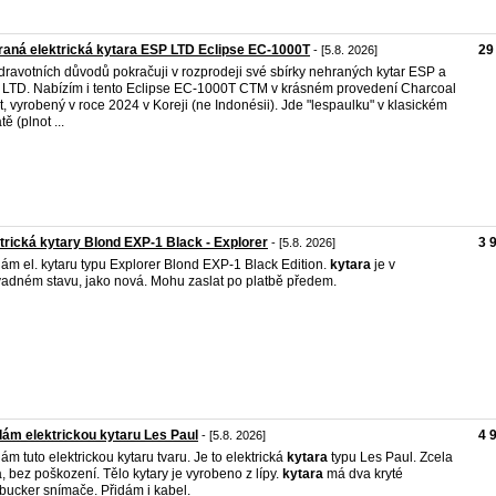
aná elektrická kytara ESP LTD Eclipse EC-1000T
29
- [5.8. 2026]
dravotních důvodů pokračuji v rozprodeji své sbírky nehraných kytar ESP a
LTD. Nabízím i tento Eclipse EC-1000T CTM v krásném provedení Charcoal
t, vyrobený v roce 2024 v Koreji (ne Indonésii). Jde "lespaulku" v klasickém
ě (plnot ...
trická kytary Blond EXP-1 Black - Explorer
3 
- [5.8. 2026]
ám el. kytaru typu Explorer Blond EXP-1 Black Edition.
kytara
je v
adném stavu, jako nová. Mohu zaslat po platbě předem.
ám elektrickou kytaru Les Paul
4 
- [5.8. 2026]
ám tuto elektrickou kytaru tvaru. Je to elektrická
kytara
typu Les Paul. Zcela
, bez poškození. Tělo kytary je vyrobeno z lípy.
kytara
má dva kryté
ucker snímače. Přidám i kabel.