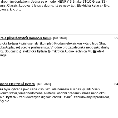
drobným doplatkem. Jedná se o model HENRY’S Snake ST-1C Grass 3S -
urst Classic, kupovaný letos v dubnu, již se nevyrábí. Elektrická
kytara
- tělo:
wnia, krk: p ...
ra a příslušenství+ kombo k tomu
3 
- [6.8. 2026]
trická
kytara
+ příslušenství (komplet) Prodám elektrickou kytaru typu Strat
čka Applause) včetně příslušenství. Vhodné pro začátečníka nebo jako druhý
roj. Součástí: 🎸 elektrická
kytara
🎤 mikrofon Audio-Technica MB 🎛️ efekt
inge ...
band Elektrická kytara
9 
- [6.8. 2026]
ra
byla vyhrána jako cena v soutěži, ale nenašla si u nás využití. Vše v
ektním stavu, téměř nedotčené. Preferuji osobní předání v Praze nebo okolí.
tální
kytara
9 zabudovaných digitálních/MIDI zvuků, zabudovaný reproduktor,
ky bic ...