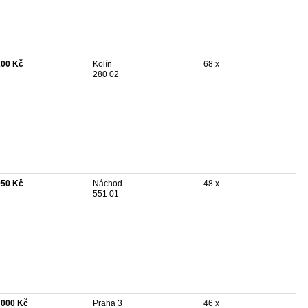
200 Kč
Kolín
68 x
280 02
950 Kč
Náchod
48 x
551 01
 000 Kč
Praha 3
46 x