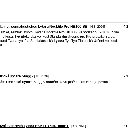
ám el, semiakustickou kytaru Rocktile Pro HB100-SB
4 
- [4.8. 2026]
ám el, semiakustickou kytaru Rocktile Pro HB100-SB pořízenou 2/2026. Stav
ho kusu. Typ Elektrická Velikost Standardní Určeno pro Pro praváky Barva
urst Tvar a typ těla Semiakustická
kytara
Typ Typ Elektrická Určení Velikost
 ...
trická kytara Stagg
2 
- [3.8. 2026]
ám Elektrická
kytara
Stagg v dobrém stavu plně funkni cena je pevna
vní elektrická kytara ESP LTD SN-1000HT
31
- [3.8. 2026]