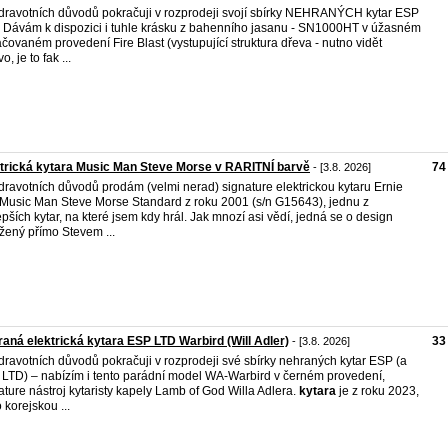
dravotních důvodů pokračuji v rozprodeji svojí sbírky NEHRANÝCH kytar ESP
 Dávám k dispozici i tuhle krásku z bahenního jasanu - SN1000HT v úžasném
áčovaném provedení Fire Blast (vystupující struktura dřeva - nutno vidět
o, je to fak ...
trická kytara Music Man Steve Morse v RARITNÍ barvě
74
- [3.8. 2026]
dravotních důvodů prodám (velmi nerad) signature elektrickou kytaru Ernie
 Music Man Steve Morse Standard z roku 2001 (s/n G15643), jednu z
epších kytar, na které jsem kdy hrál. Jak mnozí asi vědí, jedná se o design
žený přímo Stevem ...
aná elektrická kytara ESP LTD Warbird (Will Adler)
33
- [3.8. 2026]
dravotních důvodů pokračuji v rozprodeji své sbírky nehraných kytar ESP (a
LTD) – nabízím i tento parádní model WA-Warbird v černém provedení,
ature nástroj kytaristy kapely Lamb of God Willa Adlera.
kytara
je z roku 2023,
 korejskou ...