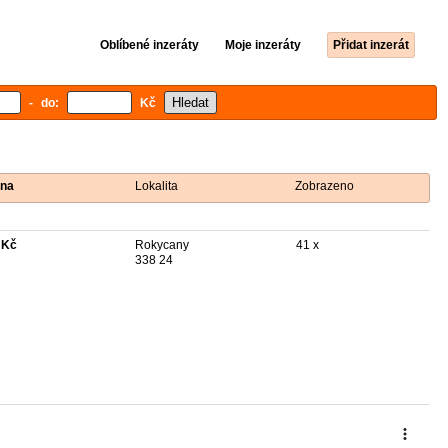
Oblíbené inzeráty
Moje inzeráty
Přidat inzerát
- do:
Kč
na
Lokalita
Zobrazeno
 Kč
Rokycany
41 x
338 24