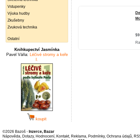
Vstupenky
Výuka hudby
Zkušebny
Zvuková technika
Ostatní
Knihkupectví Jasmínka
Pavel Váňa:
Léčivé stromy a keře
I.
koupit
©2026 Bazoš -
Inzerce, Bazar
Nápověda
,
Dotazy
,
Hodnocení
,
Kontakt
,
Reklama
,
Podmínky
,
Ochrana údajů
,
RS