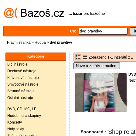
... bazar pro každého
Co:
Hlavní stránka
>
Hudba
>
dvd pravdivy
Kategorie
Zobrazeno 1-1 inzerátů z 1
Bicí nástroje
Nové inzeráty e-mailem
Dechové nástroje
DVD
Klávesové nástroje
Neby
Smyčcové nástroje
Strunné nástroje
Ostatní nástroje
DVD, CD, MC, LP
Hudebníci a skupiny
Koncerty
Noty, texty
Světelná technika