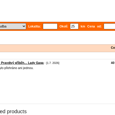
Lokalita:
Okolí:
km Cena od:
Ce
 Pravdivý příběh… Lady Gaga
40
- [1.7. 2026]
lo přehráno ani jednou.