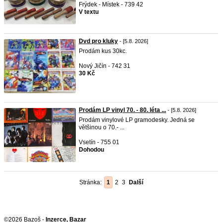
Frýdek - Místek - 739 42
V textu
Dvd pro kluky
- [5.8. 2026]
Prodám kus 30kc.
Nový Jičín - 742 31
30 Kč
Prodám LP vinyl 70. - 80. léta ...
- [5.8. 2026]
Prodám vinylové LP gramodesky. Jedná se
většinou o 70.- ...
Vsetín - 755 01
Dohodou
Stránka:
1
2
3
Další
©2026 Bazoš -
Inzerce, Bazar