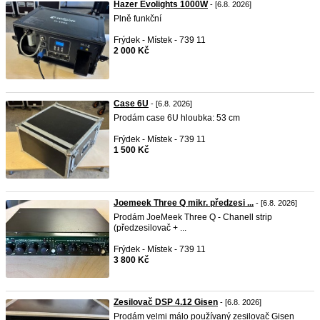
Hazer Evolights 1000W
- [6.8. 2026]
Plně funkční
Frýdek - Místek - 739 11
2 000 Kč
Case 6U
- [6.8. 2026]
Prodám case 6U hloubka: 53 cm
Frýdek - Místek - 739 11
1 500 Kč
Joemeek Three Q mikr. předzesi ...
- [6.8. 2026]
Prodám JoeMeek Three Q - Chanell strip
(předzesilovač + ...
Frýdek - Místek - 739 11
3 800 Kč
Zesilovač DSP 4.12 Gisen
- [6.8. 2026]
Prodám velmi málo používaný zesilovač Gisen