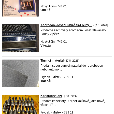
Nový Jičín - 741 01
500 Kč
Acordeon -Josef Hlaváček-Louny ...
- [7.8. 2026]
Prodáme zachovalý acordeon- Josef Hlaváček-
Louny.V pěkn ...
Nový Jičín - 741 01
V textu
Tlumící materiál
- [7.8. 2026]
Prodám super tlumící materiál do reprobeden
nebo automo ...
Frýdek - Místek - 739 11
150 Kč
Konektory DIN
- [7.8. 2026]
Prodám konektory DIN petikolíkové, jako nové,
všech 17 ...
Frýdek - Místek - 739 11