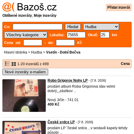
Přidat inzerát
Oblíbené inzeráty
,
Moje inzeráty
Co:
Lokalita:
Okolí:
km
Cena od:
- do:
Kč
Hlavní stránka
>
Hudba
>
Vsetín - Dolní Bečva
Cena
1-20 inzerátů z 499
Nové inzeráty e-mailem
Robo Grigorov Nohy LP
- [7.8. 2026]
prodám album Roba Grigorova stav velmi
dobrý,,,zásilkov ...
Nový Jičín - 741 01
400 Kč
České srdce LP
- [7.8. 2026]
prodám LP ˇčeské srdce....v sestavě kapely tehdy
působi ...