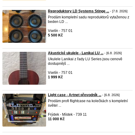
Reproduktory LD Systems Stinge ...
- [7.8. 2026]
Prodám kompletní sadu reproduktorů vytaženou z
beden LD ...
Vsetín - 757 01
5 500 Kč
Akustické ukulele - Lanikai LU ...
- [6.8. 2026]
Ukulele Lanikai z řady LU Series jsou cenově
dostupnějš ...
Vsetín - 757 01
1 999 Kč
Light case - Artnet převodník ...
- [6.8. 2026]
Prodám profi flightcase na kolečkách s kompletní
světel ...
Frýdek - Místek - 739 11
11 000 Kč