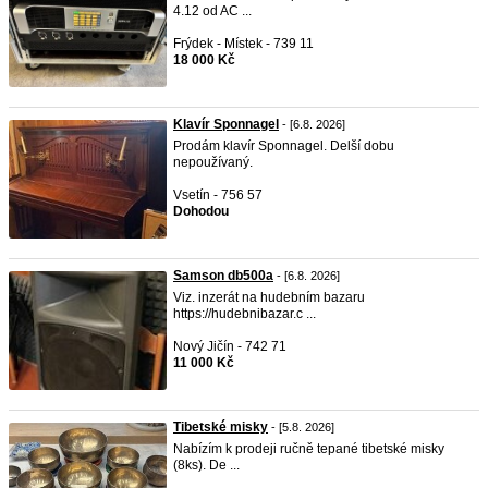
4.12 od AC ...
Frýdek - Místek - 739 11
18 000 Kč
Klavír Sponnagel
- [6.8. 2026]
Prodám klavír Sponnagel. Delší dobu
nepoužívaný.
Vsetín - 756 57
Dohodou
Samson db500a
- [6.8. 2026]
Viz. inzerát na hudebním bazaru
https://hudebnibazar.c ...
Nový Jičín - 742 71
11 000 Kč
Tibetské misky
- [5.8. 2026]
Nabízím k prodeji ručně tepané tibetské misky
(8ks). De ...