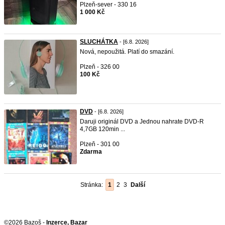
Plzeň-sever - 330 16
1 000 Kč
SLUCHÁTKA
- [6.8. 2026]
Nová, nepoužitá. Platí do smazání.
Plzeň - 326 00
100 Kč
DVD
- [6.8. 2026]
Daruji originál DVD a Jednou nahrate DVD-R
4,7GB 120min ...
Plzeň - 301 00
Zdarma
Stránka:
1
2
3
Další
©2026 Bazoš -
Inzerce, Bazar