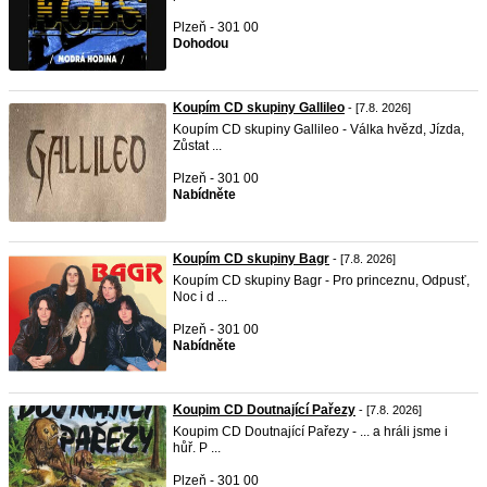
Plzeň - 301 00
Dohodou
Koupím CD skupiny Gallileo
- [7.8. 2026]
Koupím CD skupiny Gallileo - Válka hvězd, Jízda,
Zůstat ...
Plzeň - 301 00
Nabídněte
Koupím CD skupiny Bagr
- [7.8. 2026]
Koupím CD skupiny Bagr - Pro princeznu, Odpusť,
Noc i d ...
Plzeň - 301 00
Nabídněte
Koupim CD Doutnající Pařezy
- [7.8. 2026]
Koupim CD Doutnající Pařezy - ... a hráli jsme i
hůř. P ...
Plzeň - 301 00