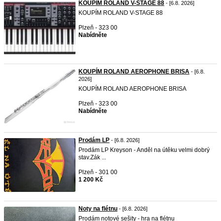
KOUPÍM ROLAND V-STAGE 88
- [6.8. 2026]
KOUPÍM ROLAND V-STAGE 88
Plzeň - 323 00
Nabídněte
KOUPÍM ROLAND AEROPHONE BRISA
- [6.8.
2026]
KOUPÍM ROLAND AEROPHONE BRISA
Plzeň - 323 00
Nabídněte
Prodám LP
- [6.8. 2026]
Prodám LP Kreyson - Anděl na útěku velmi dobrý
stav.Zák ...
Plzeň - 301 00
1 200 Kč
Noty na flétnu
- [6.8. 2026]
Prodám notové sešity - hra na flétnu