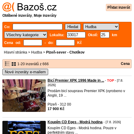
Přidat inzerát
Oblíbené inzeráty
,
Moje inzeráty
Co:
Lokalita:
Okolí:
km
Cena od:
- do:
Kč
Hlavní stránka
>
Hudba
>
Plzeň-sever - Chotíkov
Cena
1-20 inzerátů z 666
Nové inzeráty e-mailem
Bicí Premier XPK 1996 Made in ...
-
TOP
- [7.8.
2026]
Prodám bicí soupravu Premier XPK (vyrobeno v
Anglii, 19 ...
Plzeň - 312 00
17 900 Kč
Koupím CD Eges - Modrá hodina
- [7.8. 2026]
Koupím CD Eges - Modrá hodina. Pouze v
perfektním stavu ...