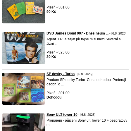
Plzeň - 301 00
90 Kč
DVD James Bond 007 - Dnes neum ...
- [6.8. 2026]
Agent 007 je zajat při tajné misi mezi Severní a
Jižní ...
Plzeň - 323 00
20 Kč
SP desky - Turbo
- [6.8. 2026]
Prodám SP desky Turbo. Cena dohodou. Preferuji
osobní o ...
Plzeň - 301 00
Dohodou
Sony ULT tower 10
- [6.8. 2026]
Pronájem - půjčení Sony ult Tower 10 + bezdrátový
m ...