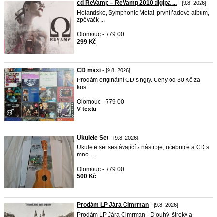
cd ReVamp – ReVamp 2010 digipa ...
- [9.8. 2026]
Holandsko, Symphonic Metal, první řadové album,
zpěvačk ...
Olomouc - 779 00
299 Kč
CD maxi
- [9.8. 2026]
Prodám originální CD singly. Ceny od 30 Kč za
kus.
Olomouc - 779 00
V textu
Ukulele Set
- [9.8. 2026]
Ukulele set sestávající z nástroje, učebnice a CD s
mno ...
Olomouc - 779 00
500 Kč
Prodám LP Jára Cimrman
- [9.8. 2026]
Prodám LP Jára Cimrman - Dlouhý, široký a