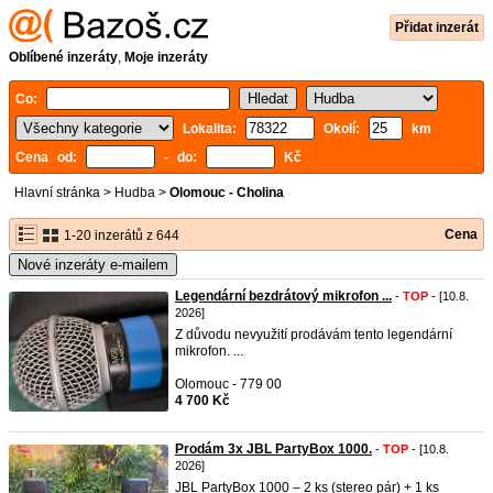
Přidat inzerát
Oblíbené inzeráty
,
Moje inzeráty
Co:
Lokalita:
Okolí:
km
Cena od:
- do:
Kč
Hlavní stránka
>
Hudba
>
Olomouc - Cholina
Cena
1-20 inzerátů z 644
Nové inzeráty e-mailem
Legendární bezdrátový mikrofon ...
-
TOP
- [10.8.
2026]
Z důvodu nevyužití prodávám tento legendární
mikrofon. ...
Olomouc - 779 00
4 700 Kč
Prodám 3x JBL PartyBox 1000.
-
TOP
- [10.8.
2026]
JBL PartyBox 1000 – 2 ks (stereo pár) + 1 ks