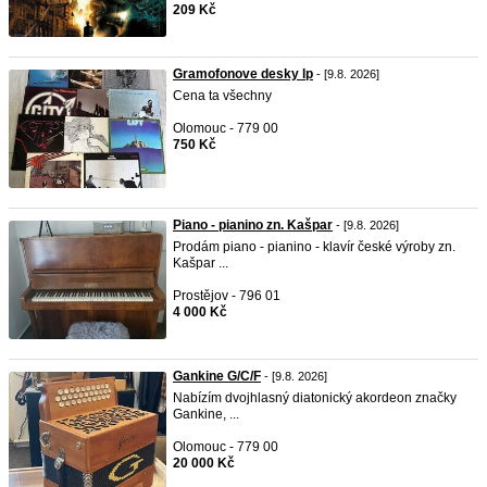
209 Kč
Gramofonove desky lp
- [9.8. 2026]
Cena ta všechny
Olomouc - 779 00
750 Kč
Piano - pianino zn. Kašpar
- [9.8. 2026]
Prodám piano - pianino - klavír české výroby zn.
Kašpar ...
Prostějov - 796 01
4 000 Kč
Gankine G/C/F
- [9.8. 2026]
Nabízím dvojhlasný diatonický akordeon značky
Gankine, ...
Olomouc - 779 00
20 000 Kč