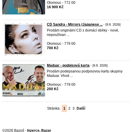
Olomouc - 772 00
16 900 Kč
CD Sandra - Mirrors (Japanese ...
- [9.8. 2026]
Prodám originální CD z domácí sbírky - nové,
nepoužívan ...
Olomouc - 779 00
700 Kč
Maduar - podpisová karta
- [9.8. 2026]
Prodám podepsanou podpisovou kartu skupiny
Maduar. Vhod ...
Olomouc - 779 00
200 Kč
Stránka:
1
2
3
Další
©2026 Bazoš -
Inzerce, Bazar