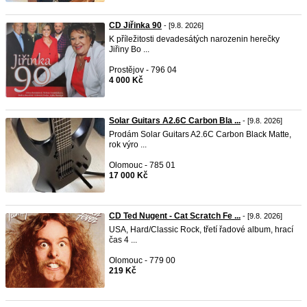
CD Jiřinka 90
- [9.8. 2026]
K příležitosti devadesátých narozenin herečky
Jiřiny Bo ...
Prostějov - 796 04
4 000 Kč
Solar Guitars A2.6C Carbon Bla ...
- [9.8. 2026]
Prodám Solar Guitars A2.6C Carbon Black Matte,
rok výro ...
Olomouc - 785 01
17 000 Kč
CD Ted Nugent - Cat Scratch Fe ...
- [9.8. 2026]
USA, Hard/Classic Rock, třetí řadové album, hrací
čas 4 ...
Olomouc - 779 00
219 Kč