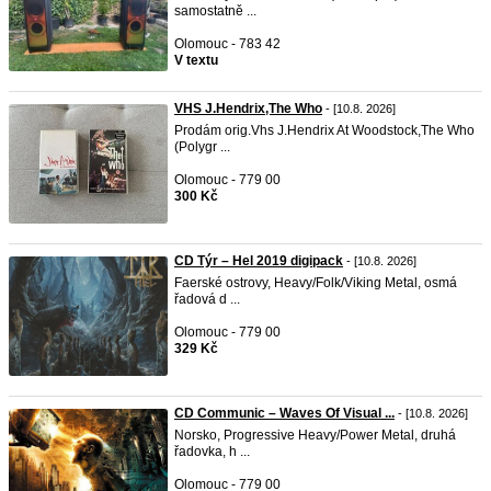
samostatně ...
Olomouc - 783 42
V textu
VHS J.Hendrix,The Who
- [10.8. 2026]
Prodám orig.Vhs J.Hendrix At Woodstock,The Who
(Polygr ...
Olomouc - 779 00
300 Kč
CD Týr – Hel 2019 digipack
- [10.8. 2026]
Faerské ostrovy, Heavy/Folk/Viking Metal, osmá
řadová d ...
Olomouc - 779 00
329 Kč
CD Communic ‎– Waves Of Visual ...
- [10.8. 2026]
Norsko, Progressive Heavy/Power Metal, druhá
řadovka, h ...
Olomouc - 779 00