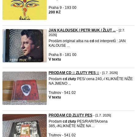
Praha 9 - 193 00
200 Kč
JAN KALOUSEK / PETR MUK / ŽLUT ...
- [2.7.
2026]
Prodám original alba na
cd
od interpretů : JAN
KALOUSE ...
Praha 8 - 181 00
V textu
PRODAM CD :: ZLUTY PES ::
- [1.7. 2026]
Prodam
cd
zluty
PES/ cena 240,-/ KLIKNĚTE NÍŽE
NA JMENO ...
Trutnov - 541 02
V textu
PRODAM CD ZLUTY PES
- [1.7. 2026]
Prodam
cd
zluty
PES/RARITA/cena
385,-/KLIKNĚTE NÍŽE NA ...
Trutnov - 541 02