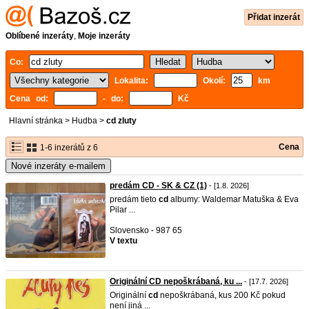
Přidat inzerát
Oblíbené inzeráty
,
Moje inzeráty
Co:
Lokalita:
Okolí:
km
Cena od:
- do:
Kč
Hlavní stránka
>
Hudba
>
cd zluty
Cena
1-6 inzerátů z 6
Nové inzeráty e-mailem
predám CD - SK & CZ (1)
- [1.8. 2026]
predám tieto
cd
albumy: Waldemar Matuška & Eva
Pilar ...
Slovensko - 987 65
V textu
Originální CD nepoškrábaná, ku ...
- [17.7. 2026]
Originální
cd
nepoškrábaná, kus 200 Kč pokud
není jiná ...