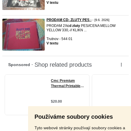
V textu
PRODAM CD- ZLUTY PES -
- [9.6. 2026]
PRODAM 2X
cd
zluty
PES//CENA MELLOW
YELLOW 330,-// KLIKN ...
Trutnov - 544 01
V textu
Používáme soubory cookies
Tyto webové stránky používají soubory cookies a