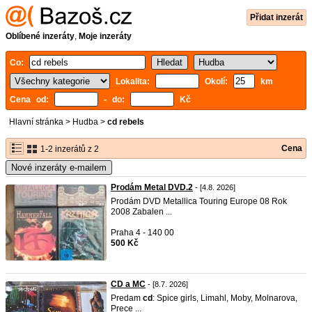
Přidat inzerát
Oblíbené inzeráty
,
Moje inzeráty
Co:
Lokalita:
Okolí:
km
Cena od:
- do:
Kč
Hlavní stránka
>
Hudba
>
cd rebels
Cena
1-2 inzerátů z 2
Nové inzeráty e-mailem
Prodám Metal DVD.2
- [4.8. 2026]
Prodám DVD Metallica Touring Europe 08 Rok
2008 Zabalen ...
Praha 4 - 140 00
500 Kč
CD a MC
- [8.7. 2026]
Predam
cd
: Spice girls, Limahl, Moby, Molnarova,
Prece ...