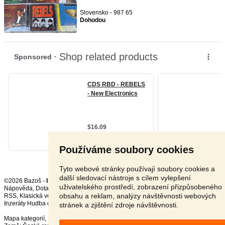
Slovensko - 987 65
Dohodou
Používáme soubory cookies
Tyto webové stránky používají soubory cookies a
další sledovací nástroje s cílem vylepšení
©2026 Bazoš -
Inzerce, Bazar
uživatelského prostředí, zobrazení přizpůsobeného
Nápověda
,
Dotazy
,
Hodnocení
,
Kontakt
,
Reklama
,
Podmínky
,
Ochrana údajů
,
obsahu a reklam, analýzy návštěvnosti webových
RSS
,
Inzeráty Hudba celkem:
18879
, za 24 hodin:
697
stránek a zjištění zdroje návštěvnosti.
Mapa kategorií
,
Nejvyhledávanější výrazy