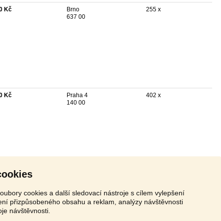
0 Kč
Brno
255 x
637 00
0 Kč
Praha 4
402 x
140 00
cookies
oubory cookies a další sledovací nástroje s cílem vylepšení
zení přizpůsobeného obsahu a reklam, analýzy návštěvnosti
oje návštěvnosti.