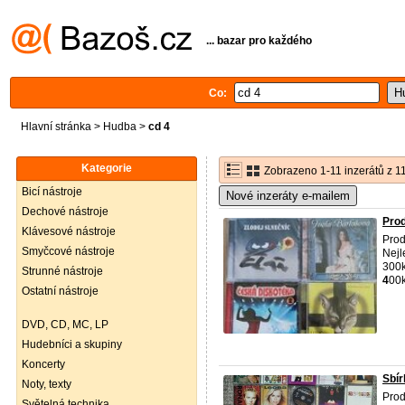
... bazar pro každého
Co:
Hlavní stránka
>
Hudba
>
cd 4
Kategorie
Zobrazeno 1-11 inzerátů z 1
Bicí nástroje
Nové inzeráty e-mailem
Dechové nástroje
Pro
Klávesové nástroje
Pro
Smyčcové nástroje
Nejl
300k
Strunné nástroje
4
00k
Ostatní nástroje
DVD, CD, MC, LP
Hudebníci a skupiny
Koncerty
Sbír
Noty, texty
Prod
Světelná technika