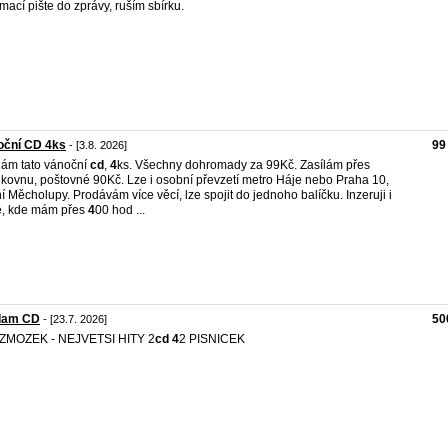
rmací pište do zprávy, ruším sbírku.
oční CD 4ks
99
- [3.8. 2026]
ám tato vánoční
cd
,
4
ks. Všechny dohromady za 99Kč. Zasílám přes
lkovnu, poštovné 90Kč. Lze i osobní převzetí metro Háje nebo Praha 10,
í Měcholupy. Prodávám více věcí, lze spojit do jednoho balíčku. Inzeruji i
e, kde mám přes
4
00 hod ...
dam CD
50
- [23.7. 2026]
 ZMOZEK - NEJVETSI HITY 2
cd
4
2 PISNICEK