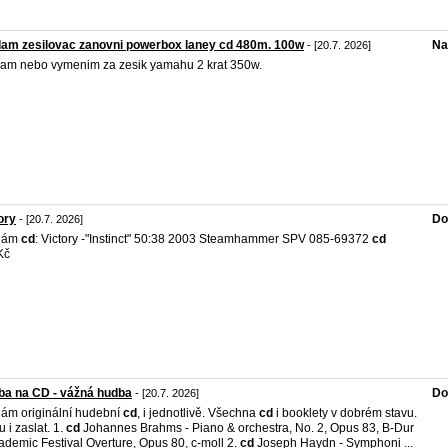
am zesilovac zanovni powerbox laney cd 480m. 100w
Na
- [20.7. 2026]
am nebo vymenim za zesik yamahu 2 krat 350w.
ory
Do
- [20.7. 2026]
dám
cd
: Victory -"Instinct" 50:38 2003 Steamhammer SPV 085-69372
cd
Kč
ba na CD - vážná hudba
Do
- [20.7. 2026]
ám originální hudební
cd
, i jednotlivě. Všechna
cd
i booklety v dobrém stavu.
 i zaslat. 1.
cd
Johannes Brahms - Piano & orchestra, No. 2, Opus 83, B-Dur
ademic Festival Overture, Opus 80, c-moll 2.
cd
Joseph Haydn - Symphoni ...