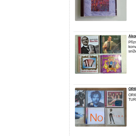
Ako
Příz
konv
sní
ORI
ORI
TUR