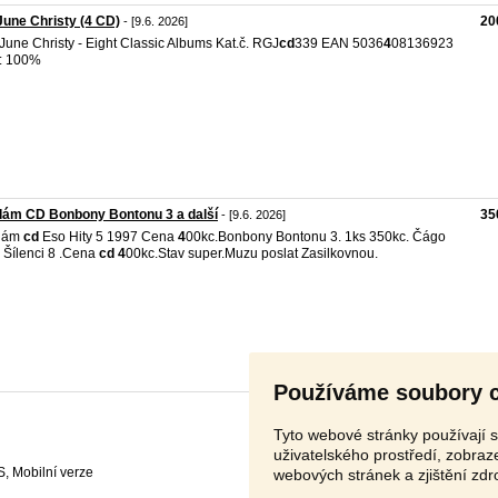
une Christy (4 CD)
20
- [9.6. 2026]
June Christy - Eight Classic Albums Kat.č. RGJ
cd
339 EAN 5036
4
08136923
: 100%
dám CD Bonbony Bontonu 3 a další
35
- [9.6. 2026]
dám
cd
Eso Hity 5 1997 Cena
4
00kc.Bonbony Bontonu 3. 1ks 350kc. Čágo
 Šílenci 8 .Cena
cd
4
00kc.Stav super.Muzu poslat Zasilkovnou.
Používáme soubory 
Tyto webové stránky používají s
uživatelského prostředí, zobra
S
,
webových stránek a zjištění zdr