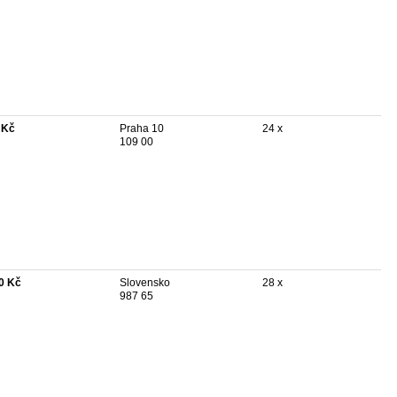
 Kč
Praha 10
24 x
109 00
0 Kč
Slovensko
28 x
987 65