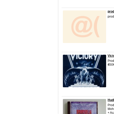
prod
prod
Vict
Pro
4
50
Hud
Prod
Mohu
+ Ac