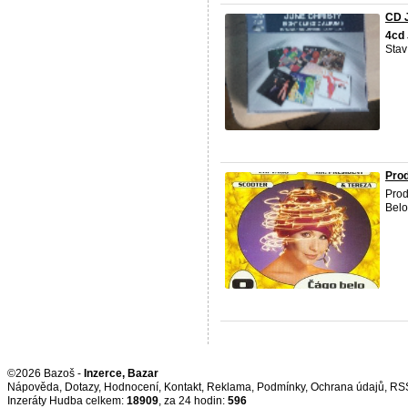
CD J
4
cd
Stav
Pro
Pro
Belo
©2026 Bazoš -
Inzerce, Bazar
Nápověda
,
Dotazy
,
Hodnocení
,
Kontakt
,
Reklama
,
Podmínky
,
Ochrana údajů
,
RS
Inzeráty Hudba celkem:
18909
, za 24 hodin:
596