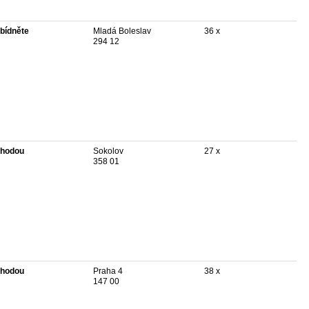
bídněte
Mladá Boleslav
36 x
294 12
hodou
Sokolov
27 x
358 01
hodou
Praha 4
38 x
147 00