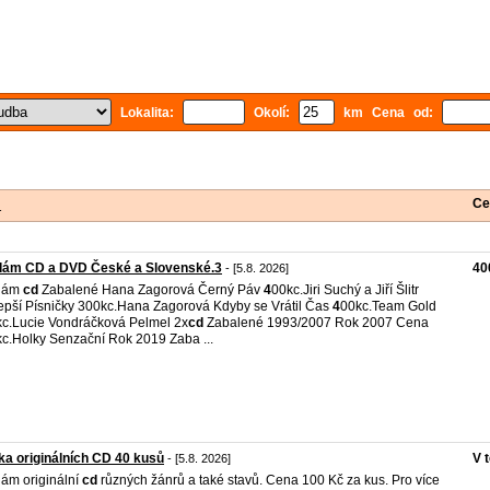
Lokalita:
Okolí:
km Cena od:
Ce
1
dám CD a DVD České a Slovenské.3
40
- [5.8. 2026]
dám
cd
Zabalené Hana Zagorová Černý Páv
4
00kc.Jiri Suchý a Jiří Šlitr
epší Písničky 300kc.Hana Zagorová Kdyby se Vrátil Čas
4
00kc.Team Gold
c.Lucie Vondráčková Pelmel 2x
cd
Zabalené 1993/2007 Rok 2007 Cena
c.Holky Senzační Rok 2019 Zaba ...
ka originálních CD 40 kusů
V 
- [5.8. 2026]
ám originální
cd
různých žánrů a také stavů. Cena 100 Kč za kus. Pro více