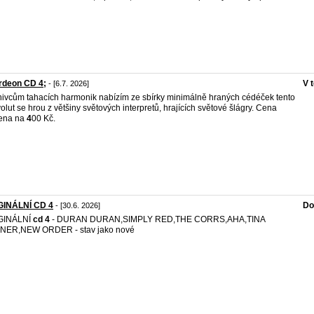
rdeon CD 4;
V 
- [6.7. 2026]
nivcům tahacích harmonik nabízím ze sbírky minimálně hraných cédéček tento
olut se hrou z většiny světových interpretů, hrajících světové šlágry. Cena
žena na
4
00 Kč.
GINÁLNÍ CD 4
Do
- [30.6. 2026]
GINÁLNÍ
cd
4
- DURAN DURAN,SIMPLY RED,THE CORRS,AHA,TINA
NER,NEW ORDER - stav jako nové