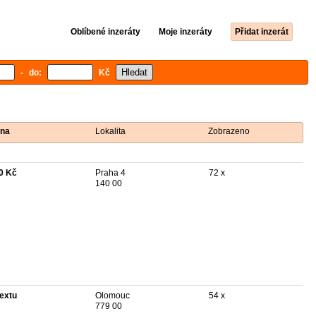
Oblíbené inzeráty
Moje inzeráty
Přidat inzerát
- do:
Kč
na
Lokalita
Zobrazeno
0 Kč
Praha 4
72 x
140 00
textu
Olomouc
54 x
779 00