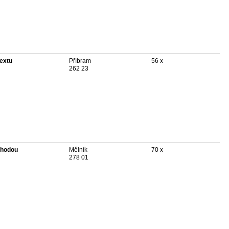
textu
Příbram
56 x
262 23
hodou
Mělník
70 x
278 01