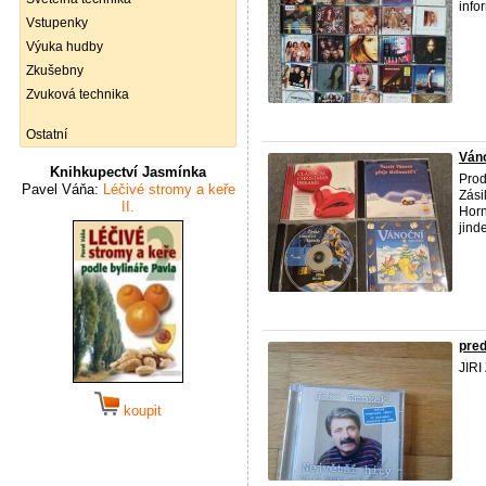
info
Vstupenky
Výuka hudby
Zkušebny
Zvuková technika
Ostatní
Ván
Knihkupectví Jasmínka
Prod
Pavel Váňa:
Léčivé stromy a keře
Zási
II.
Horn
jind
pre
JIRI
koupit