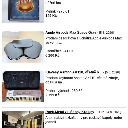
běžně hra ...
Mělník - 276 01
149 Kč
Apple Airpods Max Space Gray
- [5.8. 2026]
Prodám bezdrátová sluchátka Apple AirPods Max
ve velmi ...
Litoměřice - 411 31
6 200 Kč
Klávesy Ashton AK110, včetně o ...
- [5.8. 2026]
Prodám keyboard Ashton AK110, včetně zdroje,
obalu a ná ...
Praha - východ - 250 63
2 399 Kč
Rock-Metal zkušebny Kralupy
-
TOP
- [4.8. 2026]
Ahoj, nabízím zkušebny pro rockové kapely, nebo
jednotl ...