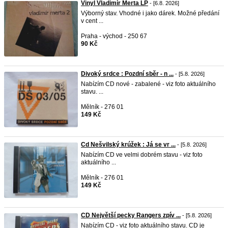
Vinyl Vladimír Merta LP
- [6.8. 2026]
Výborný stav. Vhodné i jako dárek. Možné předání
v cent ...
Praha - východ - 250 67
90 Kč
Divoký srdce : Pozdní sběr - n ...
- [5.8. 2026]
Nabízím CD nové - zabalené - viz foto aktuálního
stavu. ...
Mělník - 276 01
149 Kč
Cd Nešvilský krúžek : Já se vr ...
- [5.8. 2026]
Nabízím CD ve velmi dobrém stavu - viz foto
aktuálního ...
Mělník - 276 01
149 Kč
CD Největší pecky Rangers zpív ...
- [5.8. 2026]
Nabízím CD - viz foto aktuálního stavu. CD je