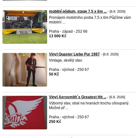
mobilní pódium, stage 7,5 x 6m ...
- [6.8. 2026]
Pronájem mobilního podia 7,5 x 6m Půjčíme vám
mobilní ...
Praha - západ - 252 66
13 000 Kč
Vinyl Quaster Liebe Pur 1987
- [6.8. 2026]
Vintage, skvělý stav.
Praha - východ - 250 67
50 Kč
Vinyl Aerosmith´s Greatest Hit ...
- [6.8. 2026]
Výborný stav, obal na hranách trochu ošoupaný.
Možné př ...
Praha - východ - 250 67
250 Kč