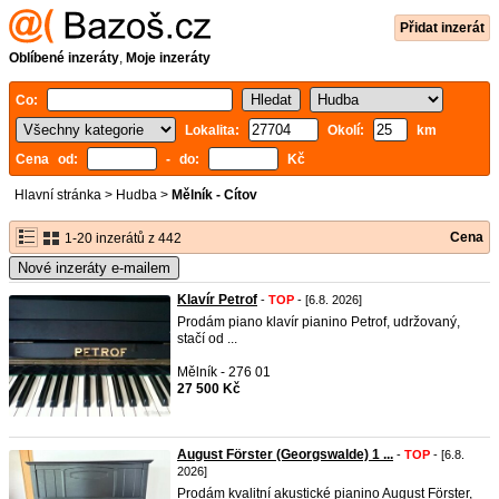
Přidat inzerát
Oblíbené inzeráty
,
Moje inzeráty
Co:
Lokalita:
Okolí:
km
Cena od:
- do:
Kč
Hlavní stránka
>
Hudba
>
Mělník - Cítov
Cena
1-20 inzerátů z 442
Nové inzeráty e-mailem
Klavír Petrof
-
TOP
- [6.8. 2026]
Prodám piano klavír pianino Petrof, udržovaný,
stačí od ...
Mělník - 276 01
27 500 Kč
August Förster (Georgswalde) 1 ...
-
TOP
- [6.8.
2026]
Prodám kvalitní akustické pianino August Förster,