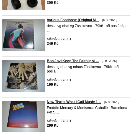
300 Kč
Various Footloose (Original M ...
- [6.8. 2026]
deska vg obal vg Zásilkovna - 79kč - při poslání pe
...
Mělník - 278 01
249 Kč
Bon Jovi Keep The Faith lp vi ...
- [6.8. 2026]
deska g obal vg minus Zásilkovna - 79kč - při
poslá ...
Mělník - 278 01
199 Kč
Now That's What I Call Music 1 ...
- [6.8. 2026]
Freddie Mercury & Montserrat Caballé– Barcelona
Pet S ...
Mělník - 278 01
299 Kč