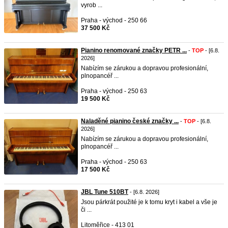
vyrob ...
Praha - východ - 250 66
37 500 Kč
Pianino renomované značky PETR ...
-
TOP
- [6.8.
2026]
Nabízím se zárukou a dopravou profesionální,
plnopancéř ...
Praha - východ - 250 63
19 500 Kč
Naladěné pianino české značky ...
-
TOP
- [6.8.
2026]
Nabízím se zárukou a dopravou profesionální,
plnopancéř ...
Praha - východ - 250 63
17 500 Kč
JBL Tune 510BT
- [6.8. 2026]
Jsou párkrát použité je k tomu kryt i kabel a vše je
či ...
Litoměřice - 413 01