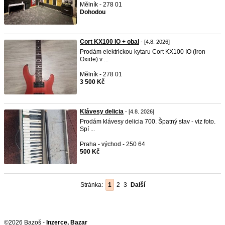
Mělník - 278 01
Dohodou
Cort KX100 IO + obal
- [4.8. 2026]
Prodám elektrickou kytaru Cort KX100 IO (Iron
Oxide) v ...
Mělník - 278 01
3 500 Kč
Klávesy delicia
- [4.8. 2026]
Prodám klávesy delicia 700. Špatný stav - viz foto.
Spí ...
Praha - východ - 250 64
500 Kč
Stránka:
1
2
3
Další
©2026 Bazoš -
Inzerce, Bazar