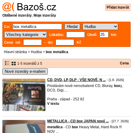
Přidat inzerát
Oblíbené inzeráty
,
Moje inzeráty
Co:
Lokalita:
Okolí:
km
Cena od:
- do:
Kč
Hlavní stránka
>
Hudba
>
box metallica
Cena
1-5 inzerátů z 5
Nové inzeráty e-mailem
CD, DVD, LP, DLP - VŠE NOVÉ, N ...
- [1.8. 2026]
Prodávám nové nerozbalené CD, Bluray,
box
y,
DCD, Digi, ...
Praha - západ - 252 82
V textu
METALLICA - CD box JAPAN nové ...
- [27.7. 2026]
metallica
- CD
box
Heavy Metal, Hard Rock !!!
NOV ...