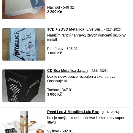
Náchod - 549 32
2 200 Kč
3CD + 2DVD Metallica: Live Shi ...
- [2.7. 2026]
Nabízím raritní nahrávky živých koncertů skupiny
metall ...
Pelhřimov - 393 01
3 800 Kč
CD Box Metallica Japan
- [22.6. 2026]
box
je nový, pouze rozbalen a zkontrolován.
Obsahuje al ...
Tachov - 347 01
3 000 Kč
Reed Lou & Metallica-Lulu Box
- [12.6. 2026]
box je nový a cd nehraná Vše kompletní v super
stavu
Vyškov - 682 01