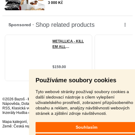
3 000 Kč
Používáme soubory cookies
Tyto webové stránky používají soubory cookies a
další sledovací nástroje s cílem vylepšení
©2026 Bazoš -
Inzerce, Bazar
uživatelského prostředí, zobrazení přizpůsobeného
Nápověda
,
Dotazy
,
Hodnocení
,
Kontakt
,
Reklama
,
Podmínky
,
Ochrana údajů
,
obsahu a reklam, analýzy návštěvnosti webových
RSS
,
Inzeráty Hudba celkem:
18590
, za 24 hodin:
647
stránek a zjištění zdroje návštěvnosti.
Mapa kategorií
,
Nejvyhledávanější výrazy
Země:
Česká republika
,
Slovensko
,
Polsko
,
Rakousko
Souhlasím