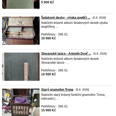
5 000 Kč
Šelakové desky - výuka angličt ...
- [5.8. 2026]
Nabízím krásné album šelakových desek výuka
angličtiny, ...
Pelhřimov - 395 01
10 000 Kč
Slovanské tance - Antonín Dvoř ...
- [5.8. 2026]
Nabízím krásné album šelakových desek
Slovanské tance - ...
Pelhřimov - 395 01
10 500 Kč
Starý gramofon Trona
- [5.8. 2026]
Nabízím starý krásný funkční gramofon Trona,
náhradní j ...
Pelhřimov - 395 01
15 000 Kč