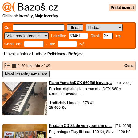
Přidat inzerát
Oblíbené inzeráty
,
Moje inzeráty
Co:
Lokalita:
Okolí:
km
Cena od:
- do:
Kč
Hlavní stránka
>
Hudba
>
Pelhřimov - Božejov
Cena
1-20 inzerátů z 149
Nové inzeráty e-mailem
Piano YamahaDGX-660(88 kláves, ...
- [7.8. 2026]
Prodám digitální piano Yamaha DGX-660 v
černém proveden ...
Jindřichův Hradec - 378 41
15 000 Kč
Prodám CD Slade ve výborném st ...
- [7.8. 2026]
Beginnings / Play iIt Loud 120 Kč; Slayed 120 Kč;
...