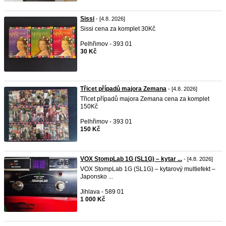
Sissi
- [4.8. 2026]
Sissi cena za komplet 30Kč
Pelhřimov - 393 01
30 Kč
Třicet případů majora Zemana
- [4.8. 2026]
Třicet případů majora Zemana cena za komplet
150Kč
Pelhřimov - 393 01
150 Kč
VOX StompLab 1G (SL1G) – kytar ...
- [4.8. 2026]
VOX StompLab 1G (SL1G) – kytarový multiefekt –
Japonsko ...
Jihlava - 589 01
1 000 Kč