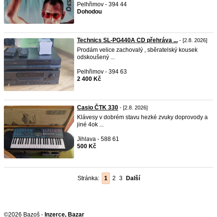
Pelhřimov - 394 44
Dohodou
Technics SL-PG440A CD přehráva ...
- [2.8. 2026]
Prodám velice zachovalý , sběratelský kousek
odskoušený ...
Pelhřimov - 394 63
2 400 Kč
Casio ČTK 330
- [2.8. 2026]
Klávesy v dobrém stavu hezké zvuky doprovody a
jiné 4ok ...
Jihlava - 588 61
500 Kč
Stránka:
1
2
3
Další
©2026 Bazoš -
Inzerce, Bazar