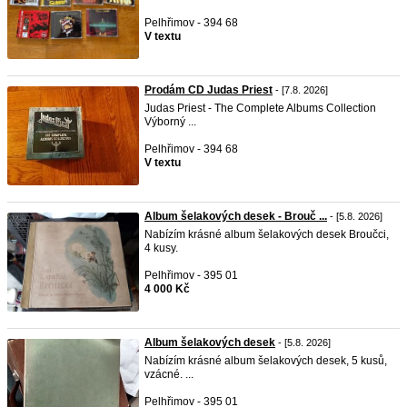
Pelhřimov - 394 68
V textu
Prodám CD Judas Priest
- [7.8. 2026]
Judas Priest - The Complete Albums Collection
Výborný ...
Pelhřimov - 394 68
V textu
Album šelakových desek - Brouč ...
- [5.8. 2026]
Nabízím krásné album šelakových desek Broučci,
4 kusy.
Pelhřimov - 395 01
4 000 Kč
Album šelakových desek
- [5.8. 2026]
Nabízím krásné album šelakových desek, 5 kusů,
vzácné. ...
Pelhřimov - 395 01