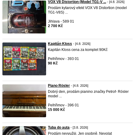
VOX V8 Distortion (Model TG1-V ...
- [4.8. 2026]
Prodám kytarový efekt VOX V8 Distortion (model
TG1-V8S) ...
Jihlava - 589 01
2 700 Kč
Kapitán Kloss
- [4.8. 2026]
Kapitán Kloss cena za komplet 90Kč
Pelhřimov - 393 01
90 Kč
Piano Rösler
- [4.8. 2026]
Dobrý den, prodám pianino značky Petrof- Rösler
model ...
Pelhřimov - 396 01
15 000 Kč
Tuba do auta
- [3.8. 2026]
Prodám nevyužiji. Jen osobně. Nevolat