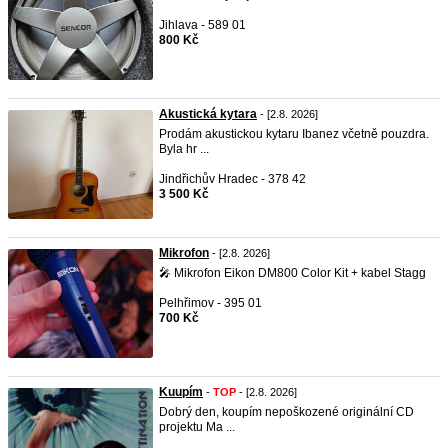
Jihlava - 589 01
800 Kč
Akustická kytara
- [2.8. 2026]
Prodám akustickou kytaru Ibanez včetně pouzdra.
Byla hr ...
Jindřichův Hradec - 378 42
3 500 Kč
Mikrofon
- [2.8. 2026]
🎤 Mikrofon Eikon DM800 Color Kit + kabel Stagg
Pelhřimov - 395 01
700 Kč
Kuupím
-
TOP
- [2.8. 2026]
Dobrý den, koupím nepoškozené originální CD
projektu Ma ...