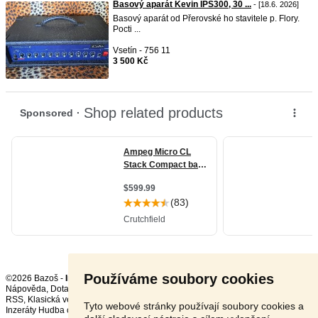
Basový aparát Kevin IPS300, 30 ...
- [18.6. 2026]
Basový aparát od Přerovské ho stavitele p. Flory.
Pocti ...
Vsetín - 756 11
3 500 Kč
Používáme soubory cookies
©2026 Bazoš -
Inzerce, Bazar
Nápověda
,
Dotazy
,
Hodnocení
,
Kontakt
,
Reklama
,
Podmínky
,
Ochrana údajů
,
RSS
,
Tyto webové stránky používají soubory cookies a
Inzeráty Hudba celkem:
18829
, za 24 hodin:
510