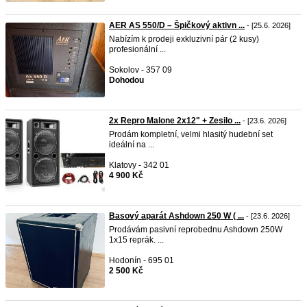
AER AS 550/D – Špičkový aktivn ...
- [25.6. 2026]
Nabízím k prodeji exkluzivní pár (2 kusy)
profesionální ...
Sokolov - 357 09
Dohodou
2x Repro Malone 2x12" + Zesilo ...
- [23.6. 2026]
Prodám kompletní, velmi hlasitý hudební set
ideální na ...
Klatovy - 342 01
4 900 Kč
Basový aparát Ashdown 250 W ( ...
- [23.6. 2026]
Prodávám pasivní reprobednu Ashdown 250W
1x15 reprák. ...
Hodonín - 695 01
2 500 Kč