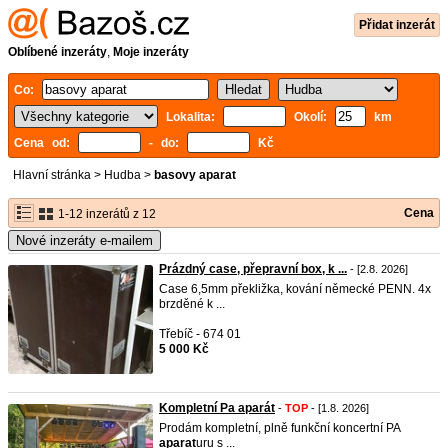
Přidat inzerát
Oblíbené inzeráty
,
Moje inzeráty
Co:
Lokalita:
Okolí:
km
Cena od:
- do:
Kč
Hlavní stránka
>
Hudba
>
basovy aparat
Cena
1-12 inzerátů z 12
Nové inzeráty e-mailem
Prázdný case, přepravní box, k ...
- [2.8. 2026]
Case 6,5mm překližka, kování německé PENN. 4x
brzděné k ...
Třebíč - 674 01
5 000 Kč
Kompletní Pa aparát
-
TOP
- [1.8. 2026]
Prodám kompletní, plně funkční koncertní PA
aparat
uru s ...