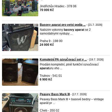
Jindřichův Hradec - 378 06
70 000 Kč
Basovy aparat pro vetsi podia ...
- [21.7. 2026]
Nabizim vykonny
basovy
aparat
se 2
samostatnymi vystupy ...
Praha 9 - 198 00
24 000 Kč
Kompletní PA ozvučovací set v ...
- [19.7. 2026]
Prodám kompletní, plně funkční ozvučovací
aparat
uru vho ...
Trutnov - 541 01
6 900 Kč
Peavey Bass Mark III
- [17.7. 2026]
Peavey Bass Mark III + basové bedny – vintage
aparát pr ...
Cheb - 350 02