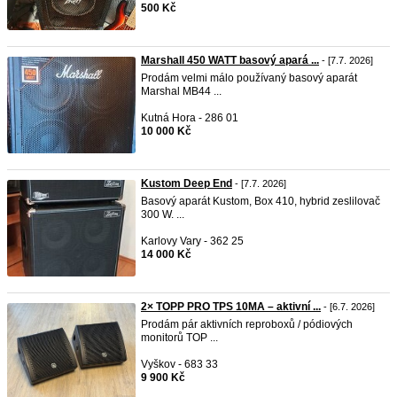
500 Kč
Marshall 450 WATT basový apará ...
- [7.7. 2026]
Prodám velmi málo používaný basový aparát
Marshal MB44 ...
Kutná Hora - 286 01
10 000 Kč
Kustom Deep End
- [7.7. 2026]
Basový aparát Kustom, Box 410, hybrid zeslilovač
300 W. ...
Karlovy Vary - 362 25
14 000 Kč
2× TOPP PRO TPS 10MA – aktivní ...
- [6.7. 2026]
Prodám pár aktivních reproboxů / pódiových
monitorů TOP ...
Vyškov - 683 33
9 900 Kč