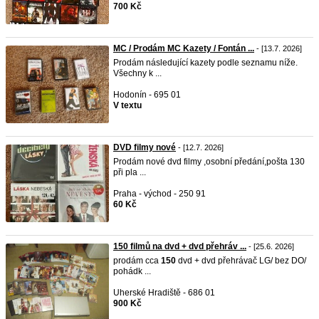
700 Kč
MC / Prodám MC Kazety / Fontán ...
- [13.7. 2026]
Prodám následující kazety podle seznamu níže.
Všechny k ...
Hodonín - 695 01
V textu
DVD filmy nové
- [12.7. 2026]
Prodám nové dvd filmy ,osobní předání,pošta 130
při pla ...
Praha - východ - 250 91
60 Kč
150 filmů na dvd + dvd přehráv ...
- [25.6. 2026]
prodám cca
150
dvd + dvd přehrávač LG/ bez DO/
pohádk ...
Uherské Hradiště - 686 01
900 Kč