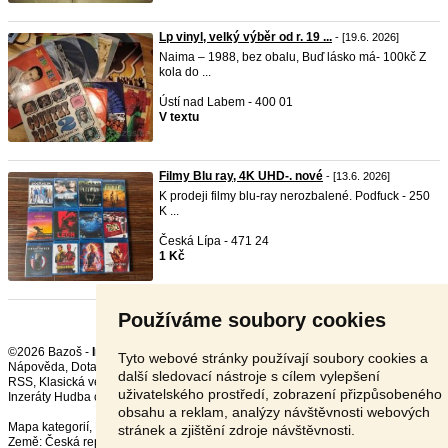
Lp vinyl, velký výběr od r. 19 ...
- [19.6. 2026]
Naima – 1988, bez obalu, Buď lásko má- 100kč Z
kola do ...
Ústí nad Labem - 400 01
V textu
Filmy Blu ray, 4K UHD-. nové
- [13.6. 2026]
K prodeji filmy blu-ray nerozbalené. Podfuck - 250
K ...
Česká Lípa - 471 24
1 Kč
Používáme soubory cookies
©2026 Bazoš -
Inzerce, Bazar
Tyto webové stránky používají soubory cookies a
Nápověda
,
Dotazy
,
Hodnocení
,
Kontakt
,
Reklama
,
Podmínky
,
Ochrana údajů
,
další sledovací nástroje s cílem vylepšení
RSS
,
uživatelského prostředí, zobrazení přizpůsobeného
Inzeráty Hudba celkem:
18944
, za 24 hodin:
550
obsahu a reklam, analýzy návštěvnosti webových
Mapa kategorií
,
Nejvyhledávanější výrazy
stránek a zjištění zdroje návštěvnosti.
Země:
Česká republika
,
Slovensko
,
Polsko
,
Rakousko