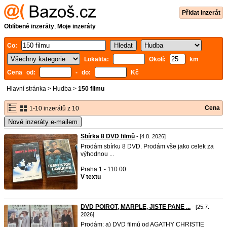
Přidat inzerát
Oblíbené inzeráty
,
Moje inzeráty
Co:
Lokalita:
Okolí:
km
Cena od:
- do:
Kč
Hlavní stránka
>
Hudba
>
150 filmu
Cena
1-10 inzerátů z 10
Nové inzeráty e-mailem
Sbírka 8 DVD filmů
- [4.8. 2026]
Prodám sbírku 8 DVD. Prodám vše jako celek za
výhodnou ...
Praha 1 - 110 00
V textu
DVD POIROT, MARPLE, JISTE PANE ...
- [25.7.
2026]
Prodám: a) DVD filmů od AGATHY CHRISTIE