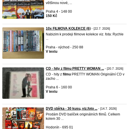
většinou nové, ...
Praha 4 - 148 00
150 Kč
10x FILMOVA KOLEKCE (6)
- [22.7. 2026]
Nabizim k prodeji filmove kolekce viz. fota: Rychle
...
Praha - východ - 250 88
V textu
CD - hity z filmu PRETTY WOMAN ...
- [20.7. 2026]
CD - hity z
filmu
PRETTY WOMAN Originální CD v
zacho ...
Praha 6 - 160 00
V textu
DVD sbírka - 30 kusu, viz.foto ...
- [14.7. 2026]
Prodám DVD balíček originálních filmů. Celkem
kolem 30 ...
Hodonín - 695 01