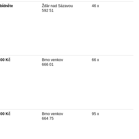
bídněte
Žďár nad Sázavou
46 x
592 51
000 Kč
Brno venkov
66 x
666 01
000 Kč
Brno venkov
95 x
664 75