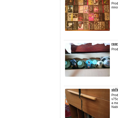
Prod
mnoh
repr
Prod
skří
Prod
v75c
a ma
Nabí