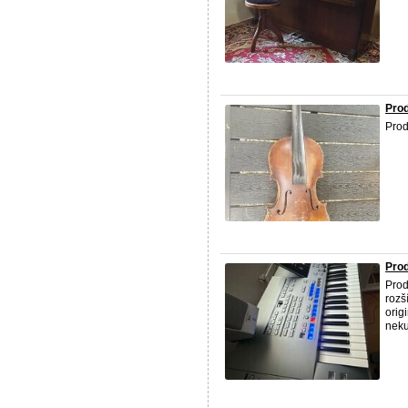
Prod
Prod
Pro
Prod
rozš
orig
neku