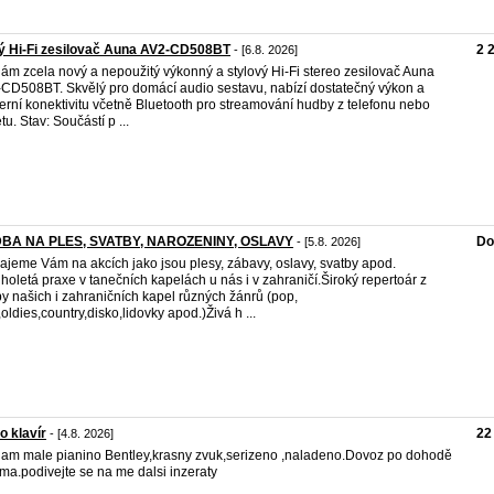
ý Hi-Fi zesilovač Auna AV2-CD508BT
2 
- [6.8. 2026]
ám zcela nový a nepoužitý výkonný a stylový Hi-Fi stereo zesilovač Auna
CD508BT. Skvělý pro domácí audio sestavu, nabízí dostatečný výkon a
rní konektivitu včetně Bluetooth pro streamování hudby z telefonu nebo
tu. Stav: Součástí p ...
BA NA PLES, SVATBY, NAROZENINY, OSLAVY
Do
- [5.8. 2026]
ajeme Vám na akcích jako jsou plesy, zábavy, oslavy, svatby apod.
holetá praxe v tanečních kapelách u nás i v zahraničí.Široký repertoár z
by našich i zahraničních kapel různých žánrů (pop,
,oldies,country,disko,lidovky apod.)Živá h ...
o klavír
22
- [4.8. 2026]
am male pianino Bentley,krasny zvuk,serizeno ,naladeno.Dovoz po dohodě
ma.podivejte se na me dalsi inzeraty