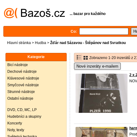
... bazar pro každého
Co:
Hlavní stránka
>
Hudba
>
Žďár nad Sázavou - Štěpánov nad Svratkou
Kategorie
Zobrazeno 1-20 inzerátů z 2
Bicí nástroje
Nové inzeráty e-mailem
Dechové nástroje
2 x 
Klávesové nástroje
NOV
Smyčcové nástroje
Strunné nástroje
Ostatní nástroje
DVD, CD, MC, LP
Hudebníci a skupiny
Koncerty
harm
Noty, texty
Prod
Světelná technika