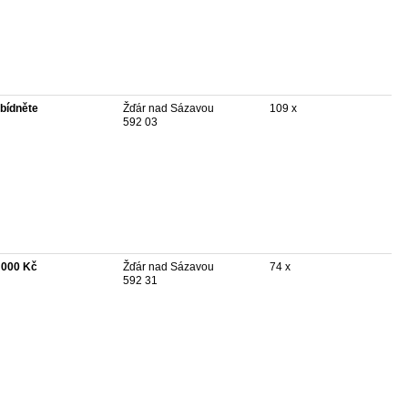
bídněte
Žďár nad Sázavou
109 x
592 03
 000 Kč
Žďár nad Sázavou
74 x
592 31