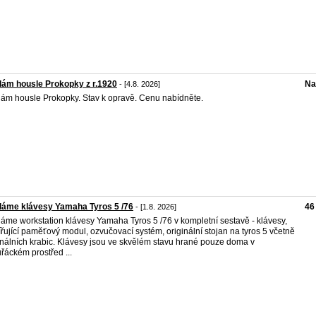
ám housle Prokopky z r.1920
Na
- [4.8. 2026]
ám housle Prokopky. Stav k opravě. Cenu nabídněte.
dáme klávesy Yamaha Tyros 5 /76
46
- [1.8. 2026]
áme workstation klávesy Yamaha Tyros 5 /76 v kompletní sestavě - klávesy,
ířující paměťový modul, ozvučovací systém, originální stojan na tyros 5 včetně
inálních krabic. Klávesy jsou ve skvělém stavu hrané pouze doma v
řáckém prostřed ...