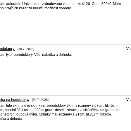
ám autorádio Universium, zabudované v panelu ze š120. Cena 500kč. Mám i
o hrajících kazet za 800kč, možnost dohody.
oduktory
V 
- [30.7. 2026]
ám tyto reproduktory. Vše, nabídka a dohoda.
nka na hudebniny.
V 
- [30.7. 2026]
ám tuto skřín a dvě skřínky s reproduktory.Skřín s rozměry š.67cm, hl.45cm,
m, spodní část asi na 200ks gram. desek, zásuvka a sklápěčka na gramofon
gnetofon, dubová dýha. Skřínky mají rozměry š.21cm, hl.21cm, v33cm.
dka a dohoda.