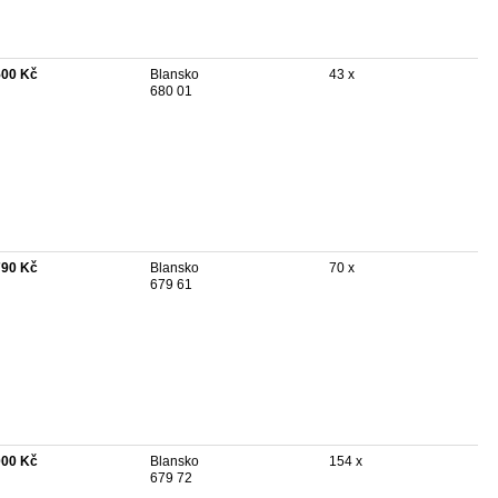
500 Kč
Blansko
43 x
680 01
790 Kč
Blansko
70 x
679 61
000 Kč
Blansko
154 x
679 72