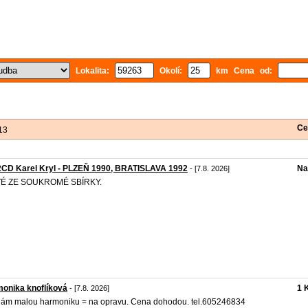
Lokalita:
Okolí:
km Cena od:
Ce
13
2CD Karel Kryl - PLZEŇ 1990, BRATISLAVA 1992
Na
- [7.8. 2026]
É ZE SOUKROMÉ SBÍRKY.
onika knoflíková
1 
- [7.8. 2026]
ám malou harmoniku = na opravu. Cena dohodou. tel.605246834