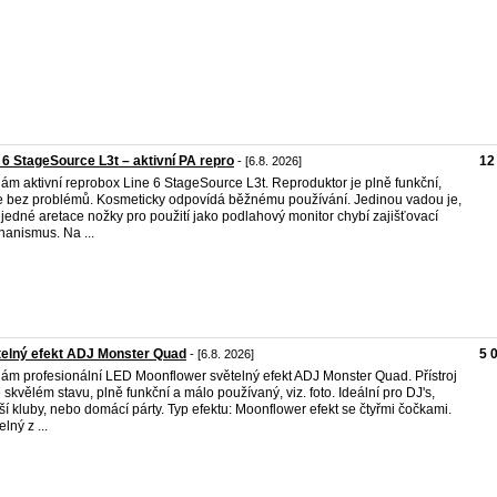
 6 StageSource L3t – aktivní PA repro
12
- [6.8. 2026]
ám aktivní reprobox Line 6 StageSource L3t. Reproduktor je plně funkční,
e bez problémů. Kosmeticky odpovídá běžnému používání. Jedinou vadou je,
 jedné aretace nožky pro použití jako podlahový monitor chybí zajišťovací
anismus. Na ...
elný efekt ADJ Monster Quad
5 
- [6.8. 2026]
ám profesionální LED Moonflower světelný efekt ADJ Monster Quad. Přístroj
e skvělém stavu, plně funkční a málo používaný, viz. foto. Ideální pro DJ's,
í kluby, nebo domácí párty. Typ efektu: Moonflower efekt se čtyřmi čočkami.
lný z ...