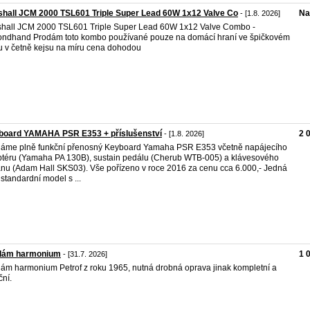
hall JCM 2000 TSL601 Triple Super Lead 60W 1x12 Valve Co
Na
- [1.8. 2026]
hall JCM 2000 TSL601 Triple Super Lead 60W 1x12 Valve Combo -
ndhand Prodám toto kombo používané pouze na domácí hraní ve špičkovém
u v četně kejsu na míru cena dohodou
board YAMAHA PSR E353 + příslušenství
2 
- [1.8. 2026]
áme plně funkční přenosný Keyboard Yamaha PSR E353 včetně napájecího
téru (Yamaha PA 130B), sustain pedálu (Cherub WTB-005) a klávesového
anu (Adam Hall SKS03). Vše pořízeno v roce 2016 za cenu cca 6.000,- Jedná
 standardní model s ...
dám harmonium
1 
- [31.7. 2026]
ám harmonium Petrof z roku 1965, nutná drobná oprava jinak kompletní a
ční.