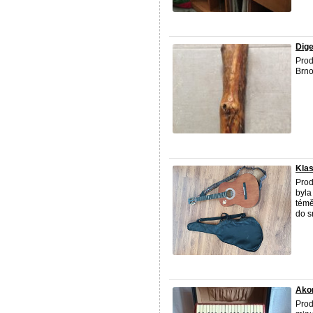
Dige
Prod
Brno
Klas
Prod
byla
témě
do s
Ako
Prod