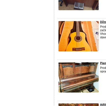
Děts
Prod
začí
Vhod
stavu
Pia
Prod
opra
auto