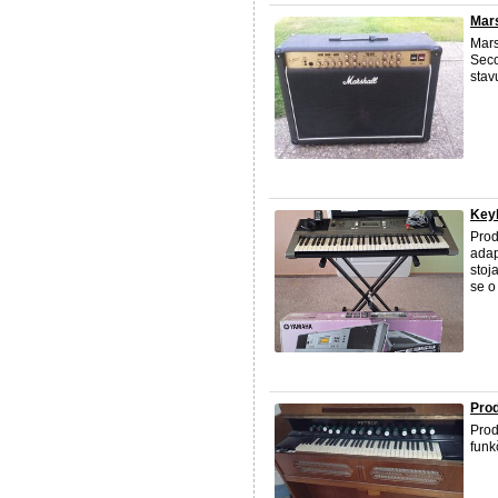
Mars
Mars
Seco
stav
Key
Prod
adap
stoj
se o
Pro
Prod
funk