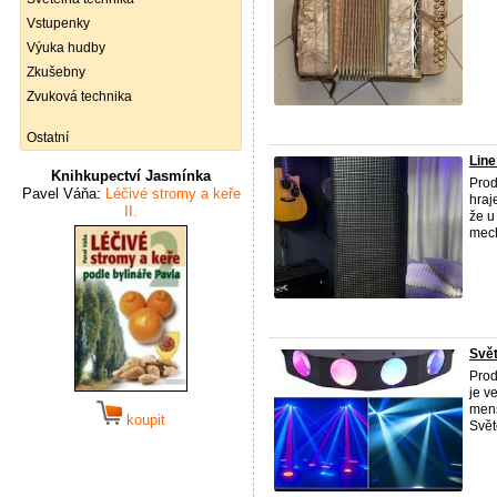
Vstupenky
Výuka hudby
Zkušebny
Zvuková technika
Ostatní
Line
Knihkupectví Jasmínka
Prod
Pavel Váňa:
Léčivé stromy a keře
hraj
II.
že u
mech
Svět
Prod
je v
menš
koupit
Světe