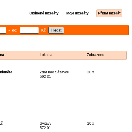
Oblíbené inzeráty
Moje inzeráty
Přidat inzerát
- do:
Kč
na
Lokalita
Zobrazeno
bídněte
Žďár nad Sázavou
20 x
592 31
Kč
Svitavy
20 x
572 01