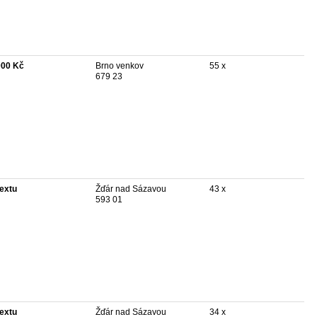
000 Kč
Brno venkov
55 x
679 23
textu
Žďár nad Sázavou
43 x
593 01
textu
Žďár nad Sázavou
34 x