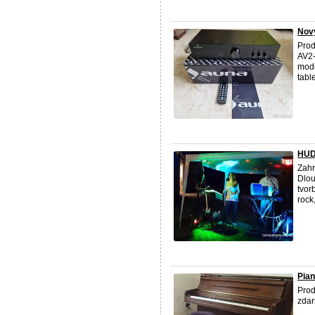
Nov
Prod
AV2-
mode
table
HUD
Zahr
Dlou
tvor
rock
Pian
Prod
zdar