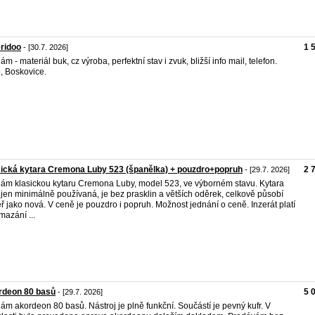
ridoo
1 
- [30.7. 2026]
ám - materiál buk, cz výroba, perfektní stav i zvuk, bližší info mail, telefon.
, Boskovice.
ická kytara Cremona Luby 523 (španělka) + pouzdro+popruh
2 
- [29.7. 2026]
ám klasickou kytaru Cremona Luby, model 523, ve výborném stavu. Kytara
 jen minimálně používaná, je bez prasklin a větších oděrek, celkově působí
ř jako nová. V ceně je pouzdro i popruh. Možnost jednání o ceně. Inzerát platí
mazání ...
rdeon 80 basů
5 
- [29.7. 2026]
ám akordeon 80 basů. Nástroj je plně funkční. Součástí je pevný kufr. V