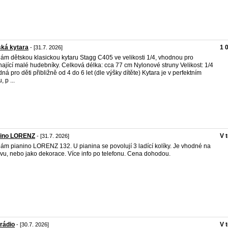
ká kytara
1 
- [31.7. 2026]
ám dětskou klasickou kytaru Stagg C405 ve velikosti 1/4, vhodnou pro
nající malé hudebníky. Celková délka: cca 77 cm Nylonové struny Velikost: 1/4
ná pro děti přibližně od 4 do 6 let (dle výšky dítěte) Kytara je v perfektním
, p ...
nino LORENZ
V 
- [31.7. 2026]
ám pianino LORENZ 132. U pianina se povolují 3 ladící kolíky. Je vhodné na
vu, nebo jako dekorace. Více info po telefonu. Cena dohodou.
rádio
V 
- [30.7. 2026]