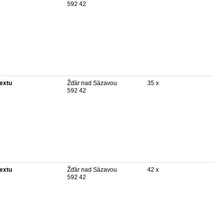
592 42
textu
Žďár nad Sázavou
35 x
592 42
textu
Žďár nad Sázavou
42 x
592 42