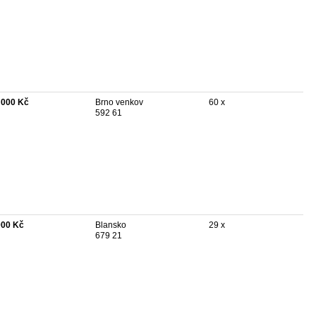
 000 Kč
Brno venkov
60 x
592 61
000 Kč
Blansko
29 x
679 21