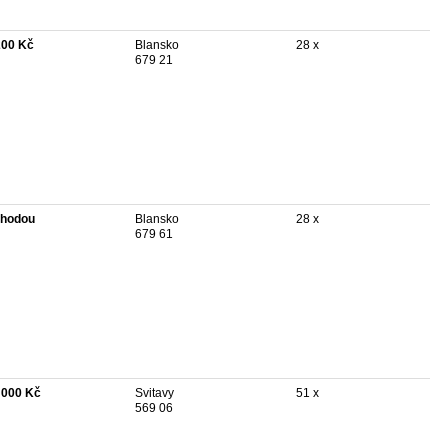
200 Kč
Blansko
28 x
679 21
hodou
Blansko
28 x
679 61
 000 Kč
Svitavy
51 x
569 06