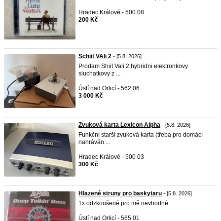
Hradec Králové - 500 08
200 Kč
Schiit VAli 2
- [5.8. 2026]
Prodam Shiit Vali 2 hybridni elektronkovy
sluchatkovy z ...
Ústí nad Orlicí - 562 06
3 000 Kč
Zvuková karta Lexicon Alpha
- [5.8. 2026]
Funkční starší zvuková karta (třeba pro domácí
nahráván ...
Hradec Králové - 500 03
300 Kč
Hlazené struny pro baskytaru
- [5.8. 2026]
1x odzkoušené.pro mě nevhodné
Ústí nad Orlicí - 565 01