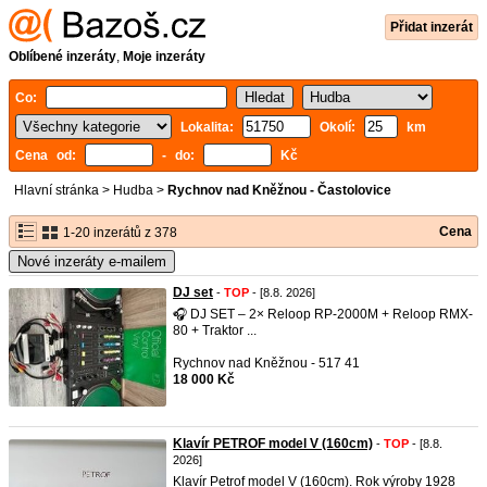
Přidat inzerát
Oblíbené inzeráty
,
Moje inzeráty
Co:
Lokalita:
Okolí:
km
Cena od:
- do:
Kč
Hlavní stránka
>
Hudba
>
Rychnov nad Kněžnou - Častolovice
Cena
1-20 inzerátů z 378
Nové inzeráty e-mailem
DJ set
-
TOP
- [8.8. 2026]
🎧 DJ SET – 2× Reloop RP-2000M + Reloop RMX-
80 + Traktor ...
Rychnov nad Kněžnou - 517 41
18 000 Kč
Klavír PETROF model V (160cm)
-
TOP
- [8.8.
2026]
Klavír Petrof model V (160cm). Rok výroby 1928