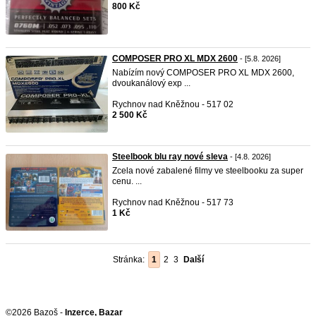
800 Kč
COMPOSER PRO XL MDX 2600
- [5.8. 2026]
Nabízím nový COMPOSER PRO XL MDX 2600,
dvoukanálový exp ...
Rychnov nad Kněžnou - 517 02
2 500 Kč
Steelbook blu ray nové sleva
- [4.8. 2026]
Zcela nové zabalené filmy ve steelbooku za super
cenu. ...
Rychnov nad Kněžnou - 517 73
1 Kč
Stránka:
1
2
3
Další
©2026 Bazoš -
Inzerce, Bazar