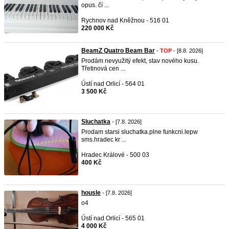
opus. čí ...
Rychnov nad Kněžnou - 516 01
220 000 Kč
BeamZ Quatro Beam Bar
-
TOP
- [8.8. 2026]
Prodám nevyužitý efekt, stav nového kusu.
Třetinová cen ...
Ústí nad Orlicí - 564 01
3 500 Kč
Sluchatka
- [7.8. 2026]
Prodam starsi sluchatka.plne funkcni.lepw
sms.hradec kr ...
Hradec Králové - 500 03
400 Kč
housle
- [7.8. 2026]
o4
Ústí nad Orlicí - 565 01
4 000 Kč