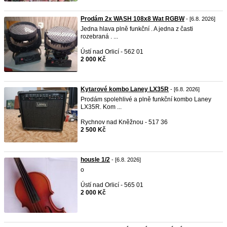
Prodám 2x WASH 108x8 Wat RGBW
- [6.8. 2026]
Jedna hlava plně funkční . A jedna z časti
rozebraná . ...
Ústí nad Orlicí - 562 01
2 000 Kč
Kytarové kombo Laney LX35R
- [6.8. 2026]
Prodám spolehlivé a plně funkční kombo Laney
LX35R. Kom ...
Rychnov nad Kněžnou - 517 36
2 500 Kč
housle 1/2
- [6.8. 2026]
o
Ústí nad Orlicí - 565 01
2 000 Kč