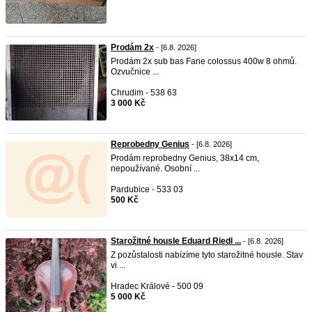
Prodám 2x
- [6.8. 2026]
Prodám 2x sub bas Fane colossus 400w 8 ohmů.
Ozvučnice ...
Chrudim - 538 63
3 000 Kč
Reprobedny Genius
- [6.8. 2026]
Prodám reprobedny Genius, 38x14 cm,
nepoužívané. Osobní ...
Pardubice - 533 03
500 Kč
Starožitné housle Eduard Riedl ...
- [6.8. 2026]
Z pozůstalosti nabízíme tyto starožitné housle. Stav
vi ...
Hradec Králové - 500 09
5 000 Kč