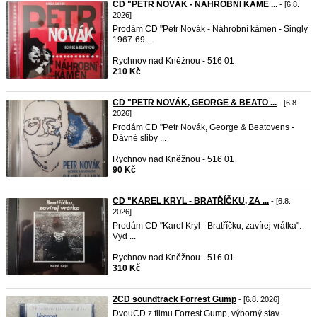
CD "PETR NOVÁK - NÁHROBNÍ KÁME ...
- [6.8.
2026]
Prodám CD "Petr Novák - Náhrobní kámen - Singly
1967-69 ...
Rychnov nad Kněžnou - 516 01
210 Kč
CD "PETR NOVÁK, GEORGE & BEATO ...
- [6.8.
2026]
Prodám CD "Petr Novák, George & Beatovens -
Dávné sliby ...
Rychnov nad Kněžnou - 516 01
90 Kč
CD "KAREL KRYL - BRATŘÍČKU, ZA ...
- [6.8.
2026]
Prodám CD "Karel Kryl - Bratříčku, zavírej vrátka".
Vyd ...
Rychnov nad Kněžnou - 516 01
310 Kč
2CD soundtrack Forrest Gump
- [6.8. 2026]
DvouCD z filmu Forrest Gump, výborný stav.