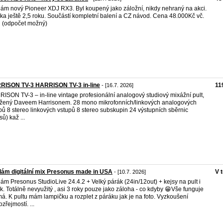
ám nový Pioneer XDJ RX3. Byl koupený jako záložní, nikdy nehraný na akci.
ka ještě 2,5 roku. Součástí kompletní balení a CZ návod. Cena 48.000Kč vč.
 (odpočet možný)
RISON TV-3 HARRISON TV-3 in-line
11
- [16.7. 2026]
ISON TV-3 – in-line vintage profesionální analogový studiový mixážní pult,
žený Daveem Harrisonem. 28 mono mikrofonních/linkových analogových
pů 8 stereo linkových vstupů 8 stereo subskupin 24 výstupních sběrnic
ů) kaž ...
ám digitální mix Presonus made in USA
V 
- [10.7. 2026]
ám Presonus StudioLive 24.4.2 + Velký párák (24in/12out) + kejsy na pult i
k. Totálně nevyužitý , asi 3 roky pouze jako záloha - co kdyby 😁Vše funguje
má. K pultu mám lampičku a rozplet z páráku jak je na foto. Vyzkoušení
zřejmostí. ...