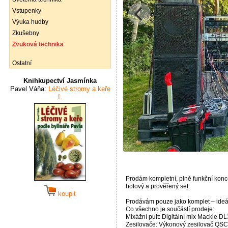
Vstupenky
Výuka hudby
Zkušebny
Zvuková technika
Ostatní
Knihkupectví Jasmínka
Pavel Váňa:
Léčivé stromy a keře
I.
Prodám kompletní, plně funkční konce
hotový a prověřený set.
koupit
Prodávám pouze jako komplet – ideáln
Co všechno je součástí prodeje:
Mixážní pult: Digitální mix Mackie DL
Zesilovače: Výkonový zesilovač QSC P