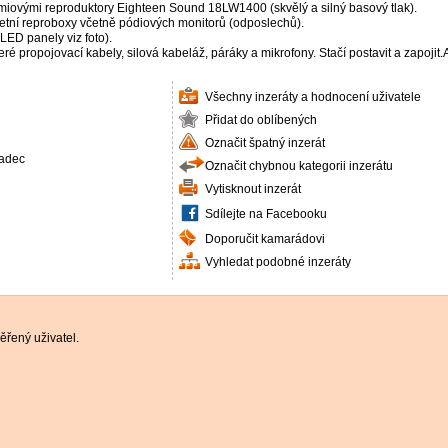
iovými reproduktory Eighteen Sound 18LW1400 (skvělý a silný basový tlak).
letní reproboxy včetně pódiových monitorů (odposlechů).
LED panely viz foto).
é propojovací kabely, silová kabeláž, páráky a mikrofony. Stačí postavit a zapojit
Všechny inzeráty a hodnocení uživatele
Přidat do oblíbených
Označit špatný inzerát
radec
Označit chybnou kategorii inzerátu
Vytisknout inzerát
Sdílejte na Facebooku
Doporučit kamarádovi
Vyhledat podobné inzeráty
řený uživatel.