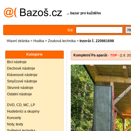
... bazar pro každého
Co:
Hlavní stránka
>
Hudba
>
Zvuková technika
>
Inzerát č. 220861698
Kategorie
Kompletní Pa aparát
-
TOP
- [1.8. 20
Bicí nástroje
Dechové nástroje
Klávesové nástroje
Smyčcové nástroje
Strunné nástroje
Ostatní nástroje
DVD, CD, MC, LP
Hudebníci a skupiny
Koncerty
Noty, texty
Světelná technika