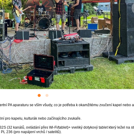
rtní PA aparaturu se vším všudy, co je potřeba k okamžitému zvučení kapel nebo ak
í pro kapelu, kulturák nebo začínajícího zvukaře.
32S (32 kanálů, ovládání přes Wi-Fi/tablet)+ vveliký dotykový tablet který ležel na s
L 236 (pro napájení vrchů / satelitů).