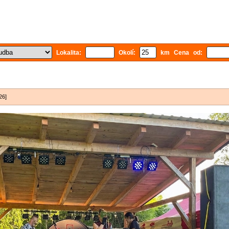
Lokalita:
Okolí:
km Cena od:
26]