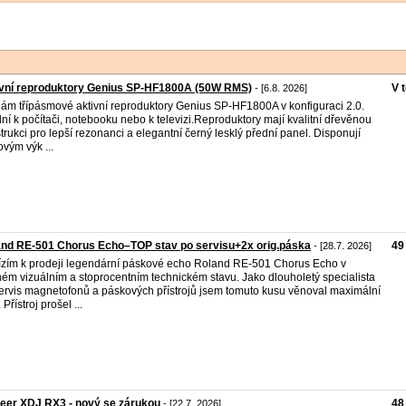
ivní reproduktory Genius SP-HF1800A (50W RMS)
V 
- [6.8. 2026]
ám třípásmové aktivní reproduktory Genius SP-HF1800A v konfiguraci 2.0.
lní k počítači, notebooku nebo k televizi.Reproduktory mají kvalitní dřevěnou
trukci pro lepší rezonanci a elegantní černý lesklý přední panel. Disponují
ovým výk ...
nd RE-501 Chorus Echo–TOP stav po servisu+2x orig.páska
49
- [28.7. 2026]
zím k prodeji legendární páskové echo Roland RE-501 Chorus Echo v
ém vizuálním a stoprocentním technickém stavu. Jako dlouholetý specialista
ervis magnetofonů a páskových přístrojů jsem tomuto kusu věnoval maximální
 Přístroj prošel ...
eer XDJ RX3 - nový se zárukou
48
- [22.7. 2026]