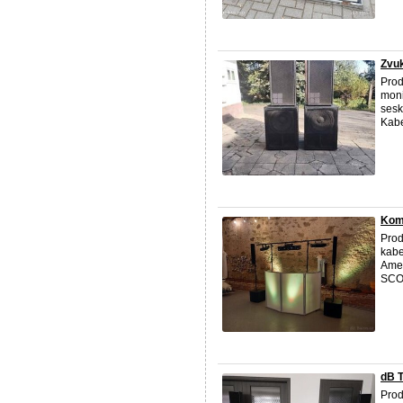
Zvuk
Prod
moni
sesk
Kabel
Komp
Prod
kabe
Amer
SCOO
dB T
Prod