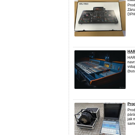
Prod
Záru
DPH
HAR
HARR
navr
vstu
(buss
Prod
Prod
párá
jak 
samo