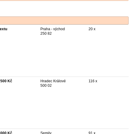
textu
Praha - východ
20 x
250 82
 500 Kč
Hradec Králové
116 x
500 02
 000 Kč
Semily
91 x