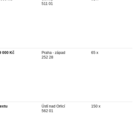
511 01
9 000 Kč
Praha - západ
65 x
252 28
textu
Ústí nad Orlicí
150 x
562 01