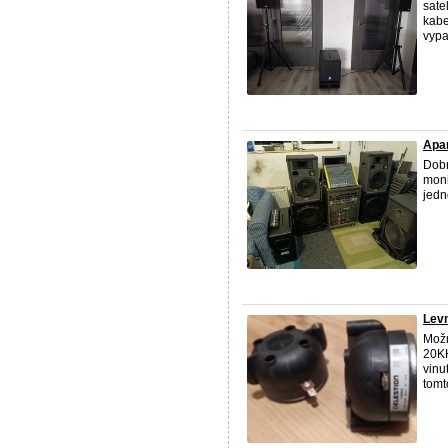
sate
kabe
vypa
Apa
Dobr
moni
jedn
Levn
Možn
20KH
vinu
tomto