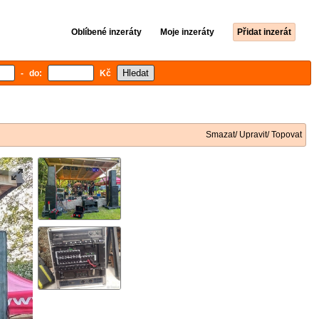
Oblíbené inzeráty
Moje inzeráty
Přidat inzerát
- do:
Kč
Smazat/ Upravit/ Topovat