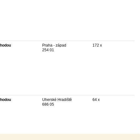
hodou
Praha - západ
172 x
254 01
hodou
Uherské Hradiště
64 x
686 05