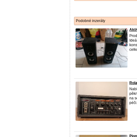
Podobné inzeráty
Akt
Prod
Ideá
kons
celk
Rola
Nabí
pěkn
na s
péči.
Pion