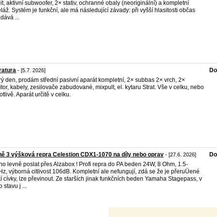
lit, aktivní subwoofer, 2× stativ, ochranné obaly (neoriginální) a kompletní
láž. Systém je funkční, ale má následující závady: při vyšší hlasitosti občas
dává ...
ratura
Do
- [5.7. 2026]
ý den, prodám střední pasivní aparát kompletní, 2× subbas 2× vrch, 2×
tor, kabely, zesilovače zabudované, mixpult, el. kytaru Strat. Vše v celku, nebo
otlivě. Aparát určitě v celku.
ě 3 výšková repra Celestion CDX1-1070 na díly nebo oprav
Do
- [27.6. 2026]
o levně poslat přes Alzabox ! Profi repra do PA beden 24W, 8 Ohm, 1.5-
z, výborná citlivost 106dB. Kompletní ale nefungují, zdá se že je přeruÜené
tí cívky, lze převinout. Ze starších jinak funkčních beden Yamaha Stagepass, v
 stavu j ...