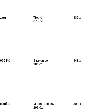
textu
Třebíč
389 x
675 74
 000 Kč
Strakonice
348 x
386 01
bídněte
Mladá Boleslav
309 x
293 01