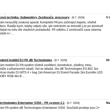
ová technika -Subwoofery, Zesilovače, procesory
V 
- [9.7. 2026]
ám nevyužitý zvukový aparát. Kompletní PA pro začínající kapelu, včetně
toru. Raději bych, kdyby odjelo vše, ale nebráním se dohodě.Lze po domluvě
ládat na míru dle vlastních požadavků. Při odběru 2 zesilovačů case zdarma.
áže k r ...
letní mobilní DJ PA dB Technologies
50
- [8.7. 2026]
ám mobilní DJ PA systém včetně osvětlení, konstrukce, zástěny, mixu,
láže a přepravních obalů. Set se skladá: 2ks dB Technologies ES 802 1ks
ican Audio DJ-MTS 4 + bag 1ks American DJ Event Facade 2ks Eurolite LED
BY RGB 4ks B ...
echnologies Entertainer S350 – PA system 2.1
Na
- [6.7. 2026]
ám PA systém dB Technologies Entertainer S350. Součástí prodeje jsou 2×