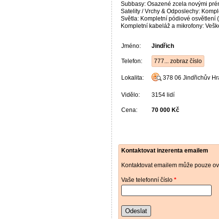
Subbasy: Osazené zcela novými prém
Satelity / Vrchy & Odposlechy: Komp
Světla: Kompletní pódiové osvětlení (
Kompletní kabeláž a mikrofony: Vešker
Jméno:
Jindřich
Telefon:
777... zobraz číslo
Lokalita:
378 06
Jindřichův H
Vidělo:
3154 lidí
Cena:
70 000 Kč
Kontaktovat inzerenta emailem
Kontaktovat emailem může pouze ově
Vaše telefonní číslo
*
Odeslat