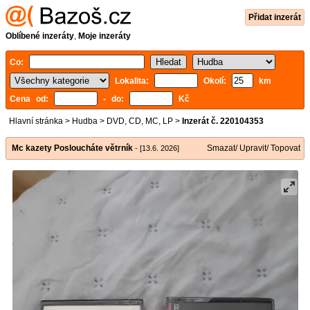
Přidat inzerát
Oblíbené inzeráty
,
Moje inzeráty
Co:
Lokalita:
Okolí:
km
Cena od:
- do:
Kč
Hlavní stránka
>
Hudba
>
DVD, CD, MC, LP
>
Inzerát č. 220104353
Mc kazety Posloucháte větrník
Smazat/ Upravit/ Topovat
- [13.6. 2026]