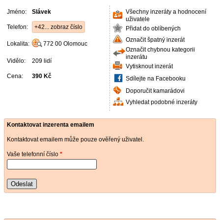
Jméno:
Slávek
Všechny inzeráty a hodnocení
uživatele
Telefon:
+42... zobraz číslo
Přidat do oblíbených
Označit špatný inzerát
Lokalita:
772 00
Olomouc
Označit chybnou kategorii
inzerátu
Vidělo:
209 lidí
Vytisknout inzerát
Cena:
390 Kč
Sdílejte na Facebooku
Doporučit kamarádovi
Vyhledat podobné inzeráty
Kontaktovat inzerenta emailem
Kontaktovat emailem může pouze ověřený uživatel.
Vaše telefonní číslo
*
Odeslat