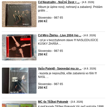
Cd Neutrality - Nočný život + ...
- [4.8. 2026]
Album je úplne nový, nehraný a zabalený. Pridám
grátis ...
Slovensko - 987 65
200 Kč
Cd Miro Žbirka - Live 2004 (no ...
- [4.8. 2026]
- cd je v bezchybnom stave !!! NASLEDUJÚCE
KÚSKY ZHÁŇA ...
Slovensko - 987 65
250 Kč
Vašo Patejdl - Spovedaj ma zo ...
- [4.8. 2026]
- kazeta je nepoužitá, ešte zabalená vo fólii !!!
NASL ...
Slovensko - 987 65
250 Kč
MC 4x Těžkej Pokondr
- [3.8. 2026]
4 mgf kazety Těžkej Pokondr Víc než gotzzila 1998