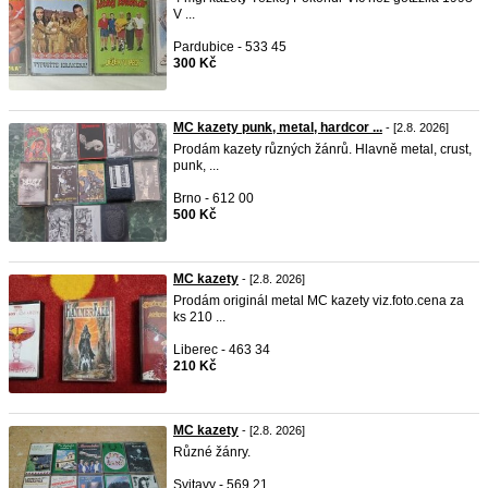
V ...
Pardubice - 533 45
300 Kč
MC kazety punk, metal, hardcor ...
- [2.8. 2026]
Prodám kazety různých žánrů. Hlavně metal, crust,
punk, ...
Brno - 612 00
500 Kč
MC kazety
- [2.8. 2026]
Prodám originál metal MC kazety viz.foto.cena za
ks 210 ...
Liberec - 463 34
210 Kč
MC kazety
- [2.8. 2026]
Různé žánry.
Svitavy - 569 21