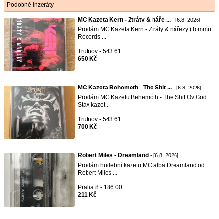
Podobné inzeráty
MC Kazeta Kern - Ztráty & náře ...
- [6.8. 2026]
Prodám MC Kazeta Kern - Ztráty & nářezy (Tommü
Records ...
Trutnov - 543 61
650 Kč
MC Kazeta Behemoth - The Shit ...
- [6.8. 2026]
Prodám MC Kazetu Behemoth - The Shit Ov God
Stav kazet ...
Trutnov - 543 61
700 Kč
Robert Miles - Dreamland
- [6.8. 2026]
Prodám hudební kazetu MC alba Dreamland od
Robert Miles ...
Praha 8 - 186 00
211 Kč