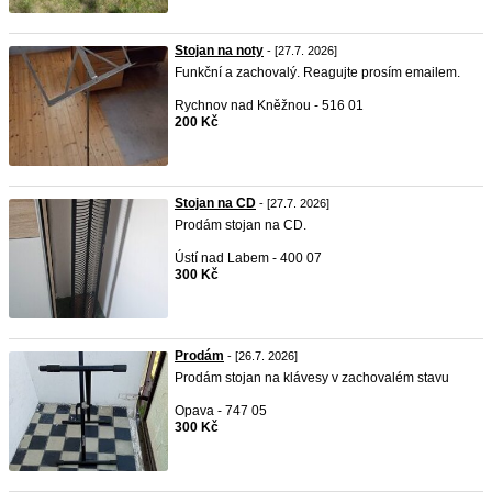
Stojan na noty
- [27.7. 2026]
Funkční a zachovalý. Reagujte prosím emailem.
Rychnov nad Kněžnou - 516 01
200 Kč
Stojan na CD
- [27.7. 2026]
Prodám stojan na CD.
Ústí nad Labem - 400 07
300 Kč
Prodám
- [26.7. 2026]
Prodám stojan na klávesy v zachovalém stavu
Opava - 747 05
300 Kč