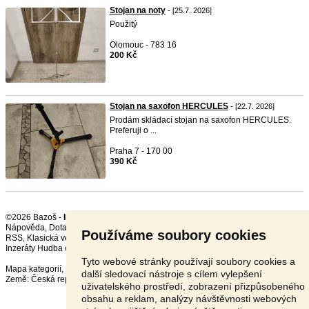
Stojan na noty
- [25.7. 2026]
Použitý
Olomouc - 783 16
200 Kč
Stojan na saxofon HERCULES
- [22.7. 2026]
Prodám skládací stojan na saxofon HERCULES.
Preferuji o ...
Praha 7 - 170 00
390 Kč
©2026 Bazoš -
Inzerce, Bazar Ostatní
Nápověda
,
Dotazy
,
Hodnocení
,
Kontakt
,
Reklama
,
Podmínky
,
Ochrana údajů
,
Používáme soubory cookies
RSS
,
Inzeráty Hudba celkem:
18787
, za 24 hodin:
551
Tyto webové stránky používají soubory cookies a
Mapa kategorií
,
Nejvyhledávanější výrazy
další sledovací nástroje s cílem vylepšení
Země:
Česká republika
,
Slovensko
,
Polsko
,
Rakousko
uživatelského prostředí, zobrazení přizpůsobeného
obsahu a reklam, analýzy návštěvnosti webových