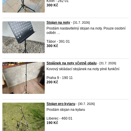
Kolín - 282 01
300 Kč
Stojan na noty
- [31.7. 2026]
Prodám nastavitelný stojan na noty. Pouze osobní
odběr. ...
Tábor - 391 01
300 Kč
Stojánek na noty včetně obalu
- [31.7. 2026]
Kovový skládací stojánek na noty plné funkční
Praha 9 - 190 11
200 Kč
Stojan pro kytaru
- [30.7. 2026]
Prodám stojan na kytaru
Liberec - 460 01
190 Kč