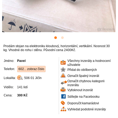
Prodám stojan na elektroniku kloubový, horizontální, vertikální. Nosnost 30
kg. Vhodné do rohu i stěnu. Původní cena 2400Kč.
Jméno:
Pavel
Všechny inzeráty a hodnocení
uživatele
Telefon:
602... zobraz číslo
Přidat do oblíbených
Označit špatný inzerát
Lokalita:
506 01
Jičín
Označit chybnou kategorii
inzerátu
Vidělo:
141 lidí
Vytisknout inzerát
Cena:
300 Kč
Sdílejte na Facebooku
Doporučit kamarádovi
Vyhledat podobné inzeráty