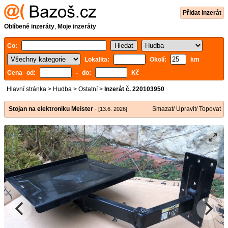
Přidat inzerát
Oblíbené inzeráty
,
Moje inzeráty
Co:
Lokalita:
Okolí:
km
Cena od:
- do:
Kč
Hlavní stránka
>
Hudba
>
Ostatní
>
Inzerát č. 220103950
Stojan na elektroniku Meister
Smazat/ Upravit/ Topovat
- [13.6. 2026]